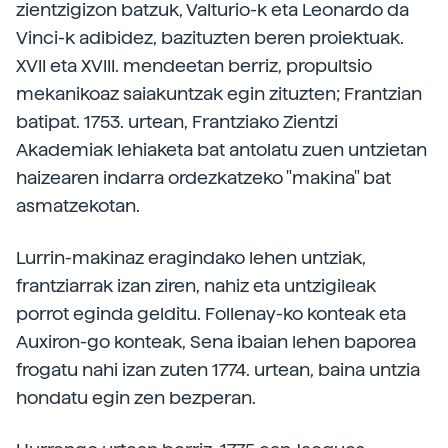
zientzigizon batzuk, Valturio-k eta Leonardo da
Vinci-k adibidez, bazituzten beren proiektuak.
XVII eta XVIII. mendeetan berriz, propultsio
mekanikoaz saiakuntzak egin zituzten; Frantzian
batipat. 1753. urtean, Frantziako Zientzi
Akademiak lehiaketa bat antolatu zuen untzietan
haizearen indarra ordezkatzeko "makina" bat
asmatzekotan.
Lurrin-makinaz eragindako lehen untziak,
frantziarrak izan ziren, nahiz eta untzigileak
porrot eginda gelditu. Follenay-ko konteak eta
Auxiron-go konteak, Sena ibaian lehen baporea
frogatu nahi izan zuten 1774. urtean, baina untzia
hondatu egin zen bezperan.