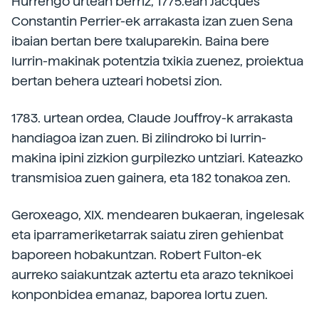
Hurrengo urtean berriz, 1775.ean Jacques
Constantin Perrier-ek arrakasta izan zuen Sena
ibaian bertan bere txaluparekin. Baina bere
lurrin-makinak potentzia txikia zuenez, proiektua
bertan behera uzteari hobetsi zion.
1783. urtean ordea, Claude Jouffroy-k arrakasta
handiagoa izan zuen. Bi zilindroko bi lurrin-
makina ipini zizkion gurpilezko untziari. Kateazko
transmisioa zuen gainera, eta 182 tonakoa zen.
Geroxeago, XIX. mendearen bukaeran, ingelesak
eta iparrameriketarrak saiatu ziren gehienbat
baporeen hobakuntzan. Robert Fulton-ek
aurreko saiakuntzak aztertu eta arazo teknikoei
konponbidea emanaz, baporea lortu zuen.