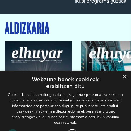
Ikusi programa guztiak
ALDIZKARIA
×
Webgune honek cookieak
erabiltzen ditu
Cookieak erabiltzen ditugu edukia, iragarkiak pertsonalizatzeko eta
gure trafikoa aztertzeko. Gure webgunearen erabilerari buruzko
informazioa ere partekatzen dugu gure publizitate- eta analisi-
bazkideekin, zuk eman diezun edo haiek beren zerbitzuak
erabiltzeagatik bildu duten beste informazio batzuekin konbina
dezaketenak.