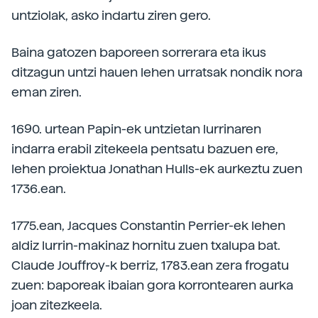
untziolak, asko indartu ziren gero.
Baina gatozen baporeen sorrerara eta ikus
ditzagun untzi hauen lehen urratsak nondik nora
eman ziren.
1690. urtean Papin-ek untzietan lurrinaren
indarra erabil zitekeela pentsatu bazuen ere,
lehen proiektua Jonathan Hulls-ek aurkeztu zuen
1736.ean.
1775.ean, Jacques Constantin Perrier-ek lehen
aldiz lurrin-makinaz hornitu zuen txalupa bat.
Claude Jouffroy-k berriz, 1783.ean zera frogatu
zuen: baporeak ibaian gora korrontearen aurka
joan zitezkeela.