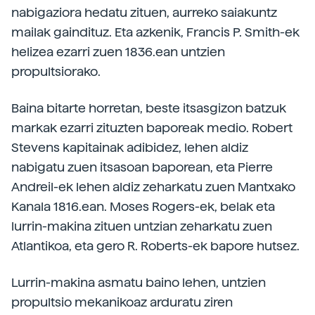
nabigaziora hedatu zituen, aurreko saiakuntz
mailak gaindituz. Eta azkenik, Francis P. Smith-ek
helizea ezarri zuen 1836.ean untzien
propultsiorako.
Baina bitarte horretan, beste itsasgizon batzuk
markak ezarri zituzten baporeak medio. Robert
Stevens kapitainak adibidez, lehen aldiz
nabigatu zuen itsasoan baporean, eta Pierre
Andreil-ek lehen aldiz zeharkatu zuen Mantxako
Kanala 1816.ean. Moses Rogers-ek, belak eta
lurrin-makina zituen untzian zeharkatu zuen
Atlantikoa, eta gero R. Roberts-ek bapore hutsez.
Lurrin-makina asmatu baino lehen, untzien
propultsio mekanikoaz arduratu ziren