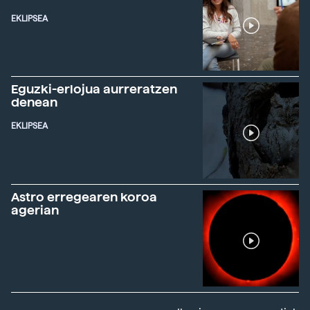
EKLIPSEA
Eguzki-erlojua aurreratzen
denean
EKLIPSEA
Astro erregearen koroa
agerian