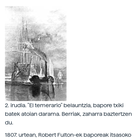
2. irudia. "El temerario" belauntzia, bapore txiki
batek atoian darama. Berriak, zaharra baztertzen
du.
1807. urtean, Robert Fulton-ek baporeak itsasoko