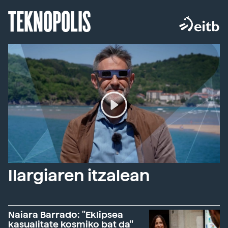
TEKNOPOLIS
Ilargiaren itzalean
Naiara Barrado: "Eklipsea
kasualitate kosmiko bat da"