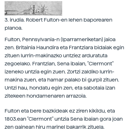
3. irudia. Robert Fulton-en lehen baporearen
planoa.
Fulton, Pennsylvania-n (Iparrameriketan) jaioa
zen. Britainia Haundira eta Frantziara bidaiak egin
zituen lurrin-makinazko untziez arduratuta
zegoelako. Frantzian, Sena ibaian, "Clermont"
izeneko untzia egin zuen. Zortzi zaldiko lurrin-
makina zuen, eta hamar palako bi gurpil zituen.
Untzi hau, hondatu egin zen, eta sabotaia izan
zitekeen hondamenaren arrazoia.
Fulton eta bere bazkideak ez ziren kikildu, eta
1803.ean "Clermont" untzia Sena ibaian gora joan
zen gainean hiru marinel bakarrik zituela.