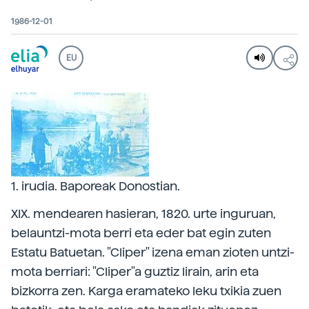
1986-12-01
EU
1. irudia. Baporeak Donostian.
XIX. mendearen hasieran, 1820. urte inguruan,
belauntzi-mota berri eta eder bat egin zuten
Estatu Batuetan. "Cliper" izena eman zioten untzi-
mota berriari: "Cliper"a guztiz lirain, arin eta
bizkorra zen. Karga eramateko leku txikia zuen