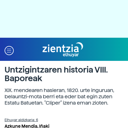
Untzigintzaren historia VIII.
Baporeak
XIX. mendearen hasieran, 1820. urte inguruan,
belauntzi-mota berri eta eder bat egin zuten
Estatu Batuetan. "Cliper" izena eman zioten.
Elhuyar aldizkaria: 6
Azkune Mendia, Iñaki