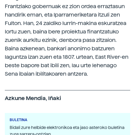
Frantziako gobernuak ez zion ordea erraztasun
handirik eman, eta Iparrameriketara itzuli zen
Fulton. Han, 24 zaldiko lurrin-makina eskuratzea
lortu zuen, baina bere proiektua finantzatuko
zuenik aurkitu ezinik, denbora pasa zitzaion.
Baina azkenean, bankari anonimo batzuren
laguntza izan zuen eta 1807. urtean, East River-en
beste bapore bat ibili zen, lau urte lehenago
Sena ibaian ibilitakoaren antzera.
Azkune Mendia, Iñaki
BULETINA
Bidali zure helbide elektronikoa eta jaso asteroko buletina
zure sarrera-ontzian