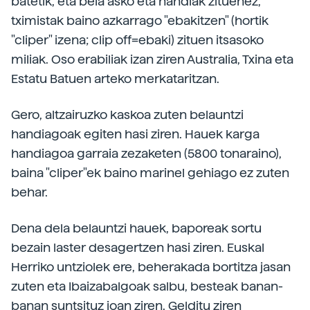
batetik, eta bela asko eta handiak zituenez,
tximistak baino azkarrago "ebakitzen" (hortik
"cliper" izena; clip off=ebaki) zituen itsasoko
miliak. Oso erabiliak izan ziren Australia, Txina eta
Estatu Batuen arteko merkataritzan.
Gero, altzairuzko kaskoa zuten belauntzi
handiagoak egiten hasi ziren. Hauek karga
handiagoa garraia zezaketen (5800 tonaraino),
baina "cliper"ek baino marinel gehiago ez zuten
behar.
Dena dela belauntzi hauek, baporeak sortu
bezain laster desagertzen hasi ziren. Euskal
Herriko untziolek ere, beherakada bortitza jasan
zuten eta Ibaizabalgoak salbu, besteak banan-
banan suntsituz joan ziren. Gelditu ziren