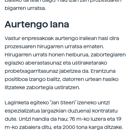
bigarren urratsa.
Aurtengo lana
Vastur enpresakoak aurtengo Irailean hasi dira
prozesuaren hirugarren urratsa ematen.
Hirugarren urrats honen helburua, zabortegiaren
egiazko aberastasunaz eta ustiraketarako
probetxagarritasunaz jabetzea da. Erantzuna
positiboa izango balitz, datorren urtean hasiko
litzateke zabortegia ustiratzen.
Laginketa egiteko "Jan Steen" izeneko untzi
espezializatua (argazkian duzuena) kontratatu
dute. Untzi handia da hau; 76 m-ko luzera eta 19
m-ko zabalera ditu, eta 2000 tona karga ditzake.