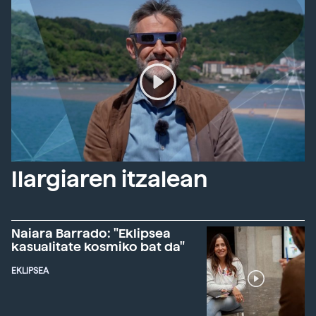
Ilargiaren itzalean
Naiara Barrado: "Eklipsea
kasualitate kosmiko bat da"
EKLIPSEA