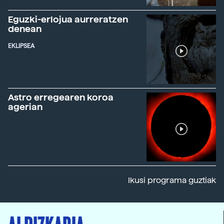
Eguzki-erlojua aurreratzen
denean
EKLIPSEA
Astro erregearen koroa
agerian
Ikusi programa guztiak