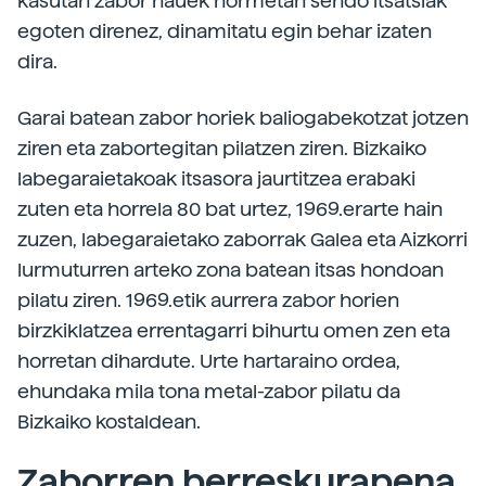
kasutan zabor hauek hormetan sendo itsatsiak
egoten direnez, dinamitatu egin behar izaten
dira.
Garai batean zabor horiek baliogabekotzat jotzen
ziren eta zabortegitan pilatzen ziren. Bizkaiko
labegaraietakoak itsasora jaurtitzea erabaki
zuten eta horrela 80 bat urtez, 1969.erarte hain
zuzen, labegaraietako zaborrak Galea eta Aizkorri
lurmuturren arteko zona batean itsas hondoan
pilatu ziren. 1969.etik aurrera zabor horien
birzkiklatzea errentagarri bihurtu omen zen eta
horretan dihardute. Urte hartaraino ordea,
ehundaka mila tona metal-zabor pilatu da
Bizkaiko kostaldean.
Zaborren berreskurapena