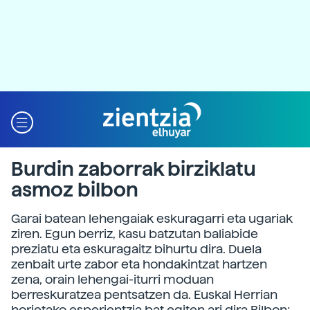
Burdin zaborrak birziklatu
asmoz bilbon
Garai batean lehengaiak eskuragarri eta ugariak
ziren. Egun berriz, kasu batzutan baliabide
preziatu eta eskuragaitz bihurtu dira. Duela
zenbait urte zabor eta hondakintzat hartzen
zena, orain lehengai-iturri moduan
berreskuratzea pentsatzen da. Euskal Herrian
horietako esperientzia bat egiten ari dira Bilbon;