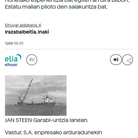
Estatu mailan piloto den saiakuntza bat.
Elhuyar aldizkaria: 6
Irazabalbeitia, Inaki
1986-12-01
EU
JAN STEEN Garabi-untzia lanean.
Vastur, S.A. enpresako arduradunekin