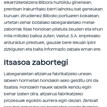
elkarrizketatzera Bilbora hurbildu ginenean,
prentsan irakurritako berri lainotsu bat geneukan
buruan: zirudienez Bilboko portuaren bokalean,
urtetan zehar botatako labegaraietako metal-
zaborrak itsas hondoan pilatuta zeuden eta ehun
mila milioiko balioa zuten. Vastur, S.A. enpresako
arduradun prestuek, gauzak bere lekuan ipini
zizkiguten eta baita informazio zabala eman ere.
Itsasoa zabortegi
Labegaraietan altzairua fabrikatzeko unean,
labeen hormetan hondakin asko gelditu ohi da
itsatsia. Hondakin hauek labetik kendu egin
behar izaten dira, altzairua fabrikatzeko
prozesuak egokiro aurrera egin dezan. Zenbait