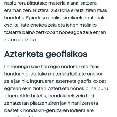
hasi ziren. Bildutako materiala analisatzera
eraman zen. Guztira, 250 tona erauzi ziren itsas
hondotik. Egindako analisi kimikoek, materiala
oso kalitate onekoa zela eta lehen mailako
txatarra baino zertxobait hobeagoa zela eman
zuten aditzera.
Azterketa geofisikoa
Lehenengo saio hau egin ondoren eta itsas
hondoan pilatutako materiala kalitate onekoa
zela jakinik, inguruaren azterketa geofisiko bat
egiteari ekin zioten. Azterketa honek bi helburu
zituen. Alde batetik, hondakinek zein toki
zehatzetan pilatzen ziren jakin nahi zen eta
bestetik hondakin-geruzaren lodiera ere