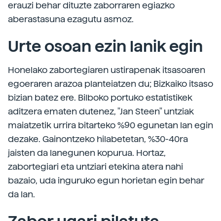
erauzi behar dituzte zaborraren egiazko
aberastasuna ezagutu asmoz.
Urte osoan ezin lanik egin
Honelako zabortegiaren ustirapenak itsasoaren
egoeraren arazoa planteiatzen du; Bizkaiko itsaso
bizian batez ere. Bilboko portuko estatistikek
aditzera ematen dutenez, "Jan Steen" untziak
maiatzetik urrira bitarteko %90 egunetan lan egin
dezake. Gainontzeko hilabetetan, %30-40ra
jaisten da lanegunen kopurua. Hortaz,
zabortegiari eta untziari etekina atera nahi
bazaio, uda inguruko egun horietan egin behar
da lan.