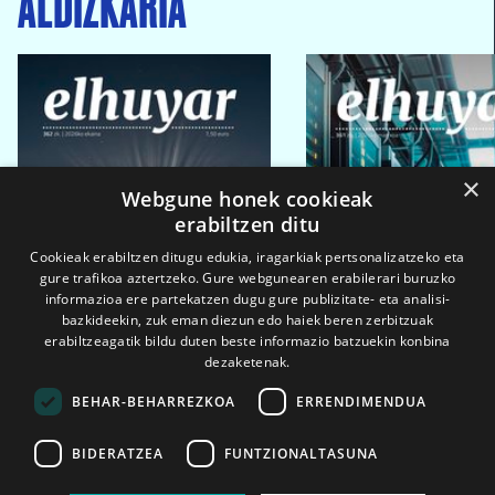
ALDIZKARIA
×
Webgune honek cookieak
erabiltzen ditu
Cookieak erabiltzen ditugu edukia, iragarkiak pertsonalizatzeko eta
gure trafikoa aztertzeko. Gure webgunearen erabilerari buruzko
informazioa ere partekatzen dugu gure publizitate- eta analisi-
bazkideekin, zuk eman diezun edo haiek beren zerbitzuak
erabiltzeagatik bildu duten beste informazio batzuekin konbina
dezaketenak.
BEHAR-BEHARREZKOA
ERRENDIMENDUA
BIDERATZEA
FUNTZIONALTASUNA
2026ko eka. 1a
2026ko mar. 1a