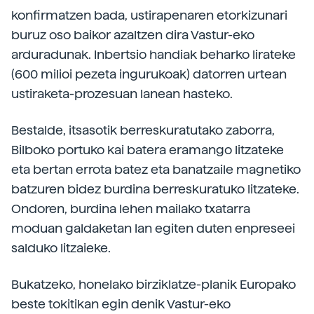
konfirmatzen bada, ustirapenaren etorkizunari
buruz oso baikor azaltzen dira Vastur-eko
arduradunak. Inbertsio handiak beharko lirateke
(600 milioi pezeta ingurukoak) datorren urtean
ustiraketa-prozesuan lanean hasteko.
Bestalde, itsasotik berreskuratutako zaborra,
Bilboko portuko kai batera eramango litzateke
eta bertan errota batez eta banatzaile magnetiko
batzuren bidez burdina berreskuratuko litzateke.
Ondoren, burdina lehen mailako txatarra
moduan galdaketan lan egiten duten enpreseei
salduko litzaieke.
Bukatzeko, honelako birziklatze-planik Europako
beste tokitikan egin denik Vastur-eko