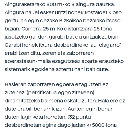
Ainguraketarako 800 m-ko 8 aingura dauzka.
Aingura hauei esker untzi honek kostaldetik oso
gertu lan egin dezake Bizkaikoa bezalako itsaso
bizian. Gainera, 25 m-ko distantziara 25 tona
jasotzeko gai den garabi bat du untziak zubian.
Garabi honek itxura desberdineko lau "olagarro"
erabiltzen ditu, zeren eta zaborraren
aberastasun-maila ezagutzeaz aparte erauzteko
sistemarik egokiena aztertu nahi bait dute.
Hasieran zaborraren egoera ezagutzen ez
zutenez, (petrifikatua egon zitekeen)
dinamitatzeko baimena eskatu zuten. Hala ere ez
dute erabili beharrik izan. Aurten egin behar
duten laginketa horretan, (32 puntu
desberdinetan egina dago jadanik) 5000 tona