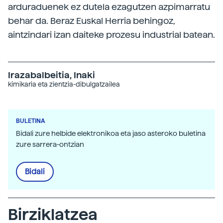
arduraduenek ez dutela ezagutzen azpimarratu
behar da. Beraz Euskal Herria behingoz,
aintzindari izan daiteke prozesu industrial batean.
Irazabalbeitia, Inaki
kimikaria eta zientzia-dibulgatzailea
BULETINA
Bidali zure helbide elektronikoa eta jaso asteroko buletina
zure sarrera-ontzian
Bidali
Birziklatzea