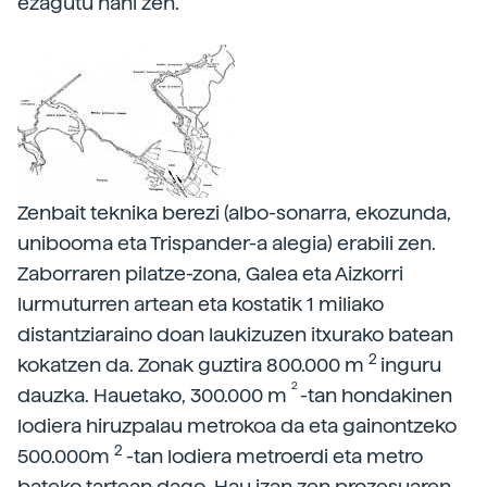
ezagutu nahi zen.
Zenbait teknika berezi (albo-sonarra, ekozunda,
unibooma eta Trispander-a alegia) erabili zen.
Zaborraren pilatze-zona, Galea eta Aizkorri
lurmuturren artean eta kostatik 1 miliako
distantziaraino doan laukizuzen itxurako batean
2
kokatzen da. Zonak guztira 800.000 m
inguru
2
dauzka. Hauetako, 300.000 m
-tan hondakinen
lodiera hiruzpalau metrokoa da eta gainontzeko
2
500.000m
-tan lodiera metroerdi eta metro
bateko tartean dago. Hau izan zen prozesuaren