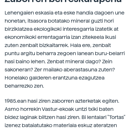
Lehengaien eskasia eta eske handia dagoen une
honetan, itsasora botatako mineral guzti hori
birziklatzea ekologikoki interesgarria izatetik at
ekonomikoki errentagarria izan zitekeela ikusi
zuten zenbait bizkaitarrek. Hala ere, zenbait
puntu argitu beharra zegoen lanean buru-belarri
hasi baino lehen. Zenbat mineral dago? Zein
sakoneran? Zer mailako aberastasuna zuten?
Honelako galderen erantzuna ezagutzea
beharrezko zen.
1985.ean hasi ziren zaborren azterketak egiten.
Asmo horrekin Vastur-ekoak untzi txiki baten
bidez laginak biltzen hasi ziren. Bi lentalari "Tortas"
izenez bataiatutako materiala eskuz ateratzen