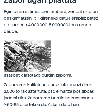
Zabor ugari pilatuta
Egin diren estimazioen arabera, zenbat urtetan
deskargatzen ibili direneko datua erabiliz batez
ere, urpean 4.000.000-5.000.000 tona omen
daude.
Itsaspetik jasotako burdin zaborra.
Zaborraren kalitateari buruz, eta erauzi diren
2.000 tonak aztertuta, oso emaitza positiboak
jadetsi dira. Zaborraren burdin aberastasuna
%50-65 bitartekoa da. Azken datu hau