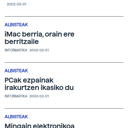
2002-02-01
ALBISTEAK
iMac berria, orain ere
berritzaile
INFORMATIKA
2002-02-01
ALBISTEAK
PCak ezpainak
irakurtzen ikasiko du
INFORMATIKA
2002-02-01
ALBISTEAK
Mingain elektronikoa