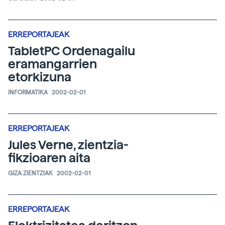
ERREPORTAJEAK
TabletPC Ordenagailu
eramangarrien
etorkizuna
INFORMATIKA
2002-02-01
ERREPORTAJEAK
Jules Verne, zientzia-
fikzioaren aita
GIZA ZIENTZIAK
2002-02-01
ERREPORTAJEAK