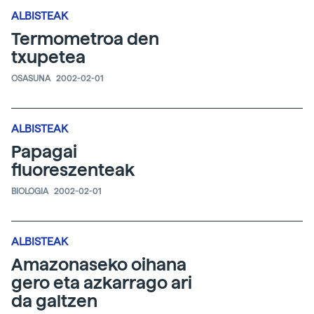
ALBISTEAK
Termometroa den
txupetea
OSASUNA
2002-02-01
ALBISTEAK
Papagai
fluoreszenteak
BIOLOGIA
2002-02-01
ALBISTEAK
Amazonaseko oihana
gero eta azkarrago ari
da galtzen