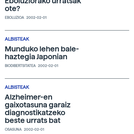
Eboluziorako urratsak
ote?
EBOLUZIOA
2002-02-01
ALBISTEAK
Munduko lehen bale-
haztegia Japonian
BIODIBERTSITATEA
2002-02-01
ALBISTEAK
Alzheimer-en
gaixotasuna garaiz
diagnostikatzeko
beste urrats bat
OSASUNA
2002-02-01