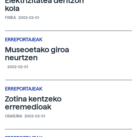
Elektrizitatea deritzon
kola
FISIKA
2002-02-01
ERREPORTAJEAK
Museoetako giroa
neurtzen
2002-02-01
ERREPORTAJEAK
Zotina kentzeko
erremedioak
OSASUNA
2002-02-01