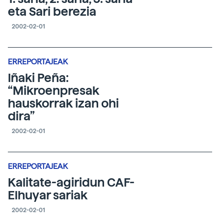
eta Sari berezia
2002-02-01
ERREPORTAJEAK
Iñaki Peña:
“Mikroenpresak
hauskorrak izan ohi
dira”
2002-02-01
ERREPORTAJEAK
Kalitate-agiridun CAF-
Elhuyar sariak
2002-02-01