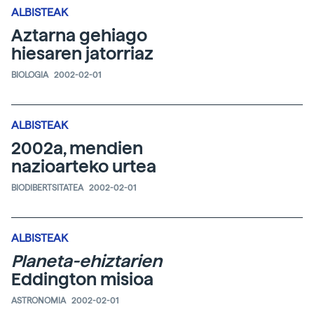
ALBISTEAK
Aztarna gehiago
hiesaren jatorriaz
BIOLOGIA
2002-02-01
ALBISTEAK
2002a, mendien
nazioarteko urtea
BIODIBERTSITATEA
2002-02-01
ALBISTEAK
Planeta-ehiztarien
Eddington misioa
ASTRONOMIA
2002-02-01