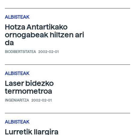
ALBISTEAK
Hotza Antartikako
ornogabeak hiltzen ari
da
BIODIBERTSITATEA
2002-02-01
ALBISTEAK
Laser bidezko
termometroa
INGENIARITZA
2002-02-01
ALBISTEAK
Lurretik Ilargira