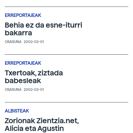
ERREPORTAJEAK
Behia ez da esne-iturri
bakarra
OSASUNA
2002-02-01
ERREPORTAJEAK
Txertoak, ziztada
babesleak
OSASUNA
2002-02-01
ALBISTEAK
Zorionak Zientzia.net,
Alicia eta Agustin