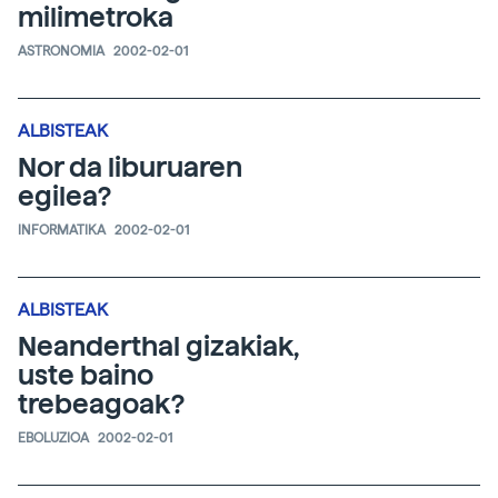
milimetroka
ASTRONOMIA
2002-02-01
ALBISTEAK
Nor da liburuaren
egilea?
INFORMATIKA
2002-02-01
ALBISTEAK
Neanderthal gizakiak,
uste baino
trebeagoak?
EBOLUZIOA
2002-02-01