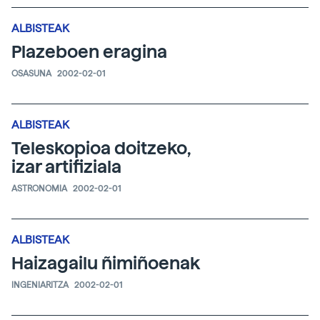
ALBISTEAK
Plazeboen eragina
OSASUNA
2002-02-01
ALBISTEAK
Teleskopioa doitzeko,
izar artifiziala
ASTRONOMIA
2002-02-01
ALBISTEAK
Haizagailu ñimiñoenak
INGENIARITZA
2002-02-01