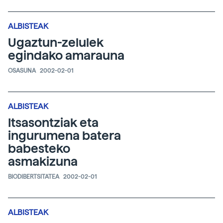
ALBISTEAK
Ugaztun-zelulek
egindako amarauna
OSASUNA
2002-02-01
ALBISTEAK
Itsasontziak eta
ingurumena batera
babesteko
asmakizuna
BIODIBERTSITATEA
2002-02-01
ALBISTEAK