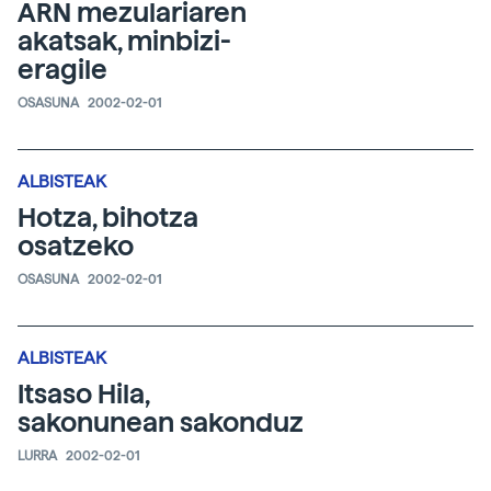
ARN mezulariaren
akatsak, minbizi-
eragile
OSASUNA
2002-02-01
ALBISTEAK
Hotza, bihotza
osatzeko
OSASUNA
2002-02-01
ALBISTEAK
Itsaso Hila,
sakonunean sakonduz
LURRA
2002-02-01