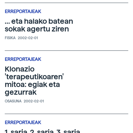
ERREPORTAJEAK
... eta halako batean
sokak agertu ziren
FISIKA
2002-02-01
ERREPORTAJEAK
Klonazio
'terapeutikoaren'
mitoa: egiak eta
gezurrak
OSASUNA
2002-02-01
ERREPORTAJEAK
1. saria, 2. saria, 3. saria