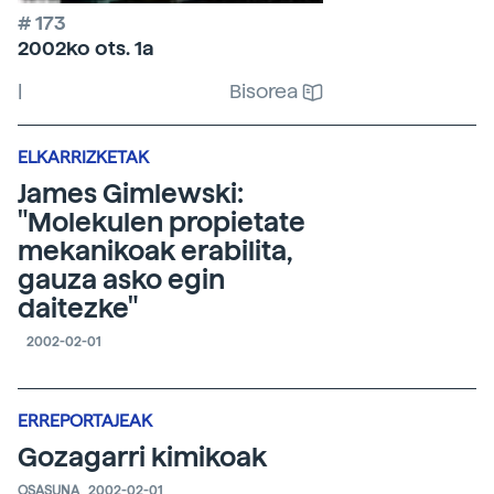
# 173
2002ko ots. 1a
|
Bisorea
ELKARRIZKETAK
James Gimlewski:
"Molekulen propietate
mekanikoak erabilita,
gauza asko egin
daitezke"
2002-02-01
ERREPORTAJEAK
Gozagarri kimikoak
OSASUNA
2002-02-01