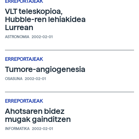
ERREPORTAJEAK
VLT teleskopioa,
Hubble-ren lehiakidea
Lurrean
ASTRONOMIA
2002-02-01
ERREPORTAJEAK
Tumore-angiogenesia
OSASUNA
2002-02-01
ERREPORTAJEAK
Ahotsaren bidez
mugak gainditzen
INFORMATIKA
2002-02-01