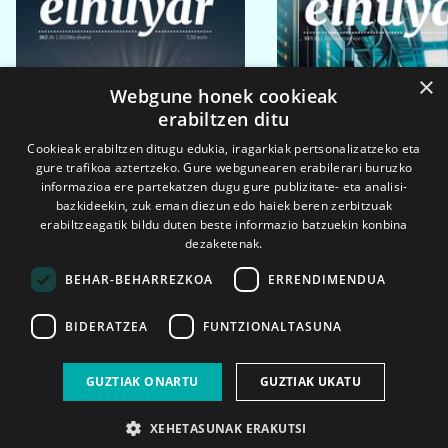
×
Webgune honek cookieak
erabiltzen ditu
Cookieak erabiltzen ditugu edukia, iragarkiak pertsonalizatzeko eta
gure trafikoa aztertzeko. Gure webgunearen erabilerari buruzko
informazioa ere partekatzen dugu gure publizitate- eta analisi-
bazkideekin, zuk eman diezun edo haiek beren zerbitzuak
erabiltzeagatik bildu duten beste informazio batzuekin konbina
dezaketenak.
BEHAR-BEHARREZKOA
ERRENDIMENDUA
BIDERATZEA
FUNTZIONALTASUNA
2026ko eka. 1a
2026ko mar. 1a
GUZTIAK ONARTU
GUZTIAK UKATU
XEHETASUNAK ERAKUTSI