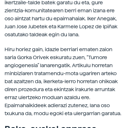
ikertzaile-talde batek garatu du eta, gure
zientzia-komunitatearen berri eman izana ere
oso aintzat hartu du epaimahaiak. Iker Anegak,
Juan Jose Jubetek eta Karmele Lopez de Ipiñak
osatutako taldeak egin du lana.
Hiru horiez gain, idazle berriari ematen zaion
saria Gorka Orivek eskuratu zuen, “Tumore
angiogenesia” lanarengatik. Artikulu horretan
minbiziaren tratamendu-mota ugariren arteko
bat azaltzen da, ikerketa-lerro horretan ohikoak
diren prozedura eta ekintzak irakurle arruntak
erraz ulertzeko moduan azaldu ere.
Epaimahaikideek adierazi zutenez, lana oso
txukuna da, modu egoki eta ulergarrian garatua.