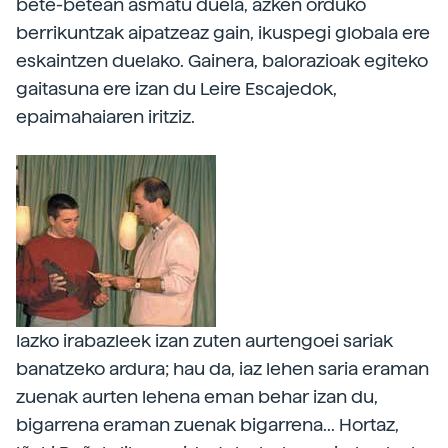
bete-betean asmatu duela, azken orduko
berrikuntzak aipatzeaz gain, ikuspegi globala ere
eskaintzen duelako. Gainera, balorazioak egiteko
gaitasuna ere izan du Leire Escajedok,
epaimahaiaren iritziz.
Iazko irabazleek izan zuten aurtengoei sariak
banatzeko ardura; hau da, iaz lehen saria eraman
zuenak aurten lehena eman behar izan du,
bigarrena eraman zuenak bigarrena... Hortaz,