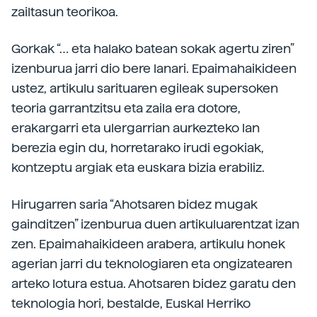
zailtasun teorikoa.
Gorkak “… eta halako batean sokak agertu ziren”
izenburua jarri dio bere lanari. Epaimahaikideen
ustez, artikulu sarituaren egileak supersoken
teoria garrantzitsu eta zaila era dotore,
erakargarri eta ulergarrian aurkezteko lan
berezia egin du, horretarako irudi egokiak,
kontzeptu argiak eta euskara bizia erabiliz.
Hirugarren saria “Ahotsaren bidez mugak
gainditzen” izenburua duen artikuluarentzat izan
zen. Epaimahaikideen arabera, artikulu honek
agerian jarri du teknologiaren eta ongizatearen
arteko lotura estua. Ahotsaren bidez garatu den
teknologia hori, bestalde, Euskal Herriko