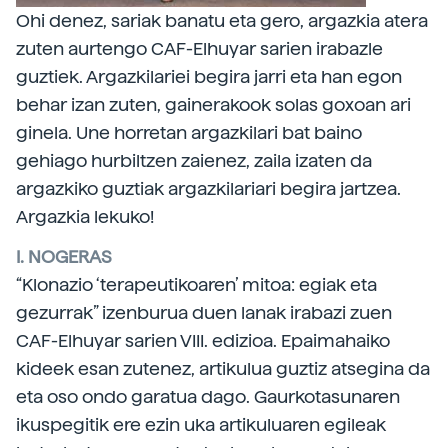
Ohi denez, sariak banatu eta gero, argazkia atera
zuten aurtengo CAF-Elhuyar sarien irabazle
guztiek. Argazkilariei begira jarri eta han egon
behar izan zuten, gainerakook solas goxoan ari
ginela. Une horretan argazkilari bat baino
gehiago hurbiltzen zaienez, zaila izaten da
argazkiko guztiak argazkilariari begira jartzea.
Argazkia lekuko!
I. NOGERAS
“Klonazio ‘terapeutikoaren’ mitoa: egiak eta
gezurrak” izenburua duen lanak irabazi zuen
CAF-Elhuyar sarien VIII. edizioa. Epaimahaiko
kideek esan zutenez, artikulua guztiz atsegina da
eta oso ondo garatua dago. Gaurkotasunaren
ikuspegitik ere ezin uka artikuluaren egileak