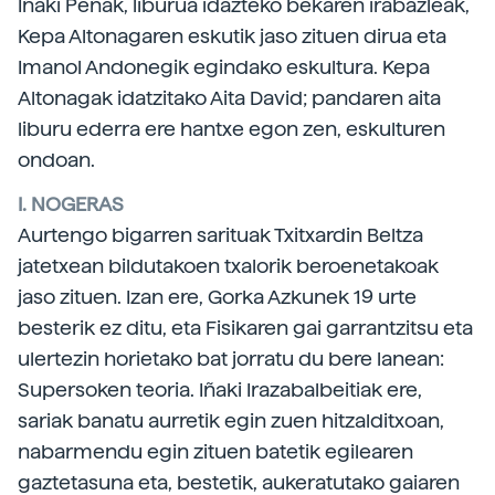
Iñaki Peñak, liburua idazteko bekaren irabazleak,
Kepa Altonagaren eskutik jaso zituen dirua eta
Imanol Andonegik egindako eskultura. Kepa
Altonagak idatzitako Aita David; pandaren aita
liburu ederra ere hantxe egon zen, eskulturen
ondoan.
I. NOGERAS
Aurtengo bigarren sarituak Txitxardin Beltza
jatetxean bildutakoen txalorik beroenetakoak
jaso zituen. Izan ere, Gorka Azkunek 19 urte
besterik ez ditu, eta Fisikaren gai garrantzitsu eta
ulertezin horietako bat jorratu du bere lanean:
Supersoken teoria. Iñaki Irazabalbeitiak ere,
sariak banatu aurretik egin zuen hitzalditxoan,
nabarmendu egin zituen batetik egilearen
gaztetasuna eta, bestetik, aukeratutako gaiaren