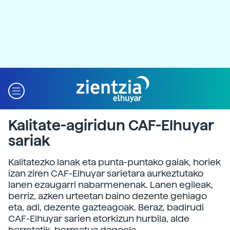
Kalitate-agiridun CAF-Elhuyar
sariak
Kalitatezko lanak eta punta-puntako gaiak, horiek
izan ziren CAF-Elhuyar sarietara aurkeztutako
lanen ezaugarri nabarmenenak. Lanen egileak,
berriz, azken urteetan baino dezente gehiago
eta, adi, dezente gazteagoak. Beraz, badirudi
CAF-Elhuyar sarien etorkizun hurbila, alde
horretatik, bermatua dagoela.