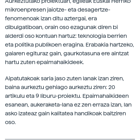
Aurkeztutako proiektuan, egileak Euskal Herriko
mikroenpresen jaiotze- eta desagertze-
fenomenoak izan ditu aztergai, era
dibulgatiboan, orain oso ezagunak diren bi
alderdi oso kontuan hartuz: teknologia berrien
eta politika publikoen eragina. Erabakia hartzeko,
gaiaren egituraz gain, gaurkotasuna ere aintzat
hartu zuten epaimahaikideek.
Aipatutakoak saria jaso zuten lanak izan ziren,
baina aurkeztu gehiago aurkeztu ziren: 20
artikulu eta 9 liburu-proiektu. Epaimahaikideen
esanean, aukeraketa-lana ez zen erraza izan, lan
asko izateaz gain kalitatea handikoak baitziren
oso.