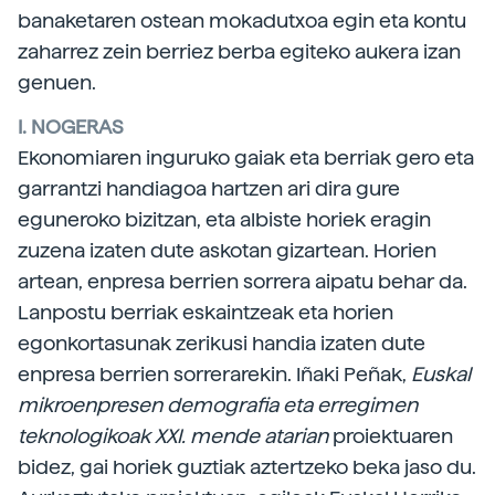
banaketaren ostean mokadutxoa egin eta kontu
zaharrez zein berriez berba egiteko aukera izan
genuen.
I. NOGERAS
Ekonomiaren inguruko gaiak eta berriak gero eta
garrantzi handiagoa hartzen ari dira gure
eguneroko bizitzan, eta albiste horiek eragin
zuzena izaten dute askotan gizartean. Horien
artean, enpresa berrien sorrera aipatu behar da.
Lanpostu berriak eskaintzeak eta horien
egonkortasunak zerikusi handia izaten dute
enpresa berrien sorrerarekin. Iñaki Peñak,
Euskal
mikroenpresen demografia eta erregimen
teknologikoak XXI. mende atarian
proiektuaren
bidez, gai horiek guztiak aztertzeko beka jaso du.