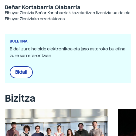
Beñar Kortabarria Olabarria
Elhuyar Zientzia Beñar Kortabarriak kazetaritzan lizentziatua da eta
Elhuyar Zientziako erredaktorea.
BULETINA
Bidali zure helbide elektronikoa eta jaso asteroko buletina
zure sarrera-ontzian
Bidali
Bizitza