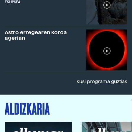
EKLIPSEA
Astro erregearen koroa
agerian
Ikusi programa guztiak
ALDIZKARIA