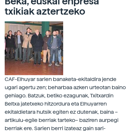
Beka, euskal enpresa
txikiak aztertzeko
CAF-Elhuyar sarien banaketa-ekitaldira jende
ugari agertu zen; beharbaa azken urteotan baino
gehiago. Batzuk, betiko ezagunak, Txitxardin
Beltxa jatetxeko hitzordura eta Elhuyarren
ekitaldietara hutsik egiten ez dutenak, baina –
artikulu-egile berriak tarteko– baziren aurpegi
berriak ere. Sarien berri izateaz gain sari-