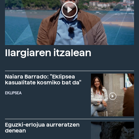
Ilargiaren itzalean
Naiara Barrado: "Eklipsea
kasualitate kosmiko bat da"
EKLIPSEA
Eguzki-erlojua aurreratzen
denean