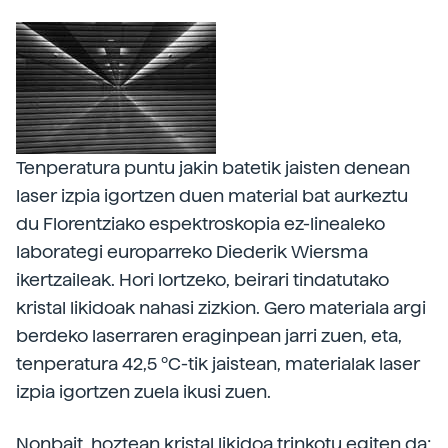
Tenperatura puntu jakin batetik jaisten denean
laser izpia igortzen duen material bat aurkeztu
du Florentziako espektroskopia ez-linealeko
laborategi europarreko Diederik Wiersma
ikertzaileak. Hori lortzeko, beirari tindatutako
kristal likidoak nahasi zizkion. Gero materiala argi
berdeko laserraren eraginpean jarri zuen, eta,
tenperatura 42,5 ºC-tik jaistean, materialak laser
izpia igortzen zuela ikusi zuen.
Nonbait, hoztean kristal likidoa trinkotu egiten da;