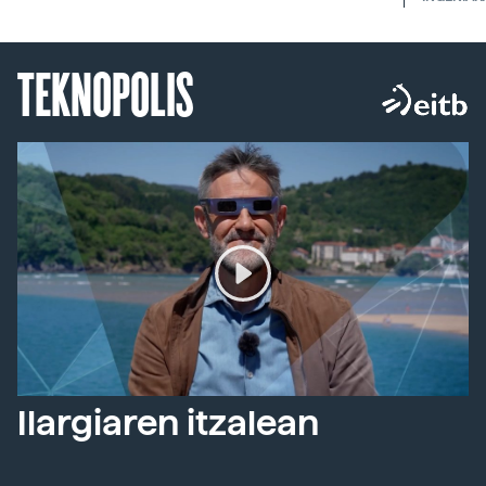
TEKNOPOLIS
Ilargiaren itzalean