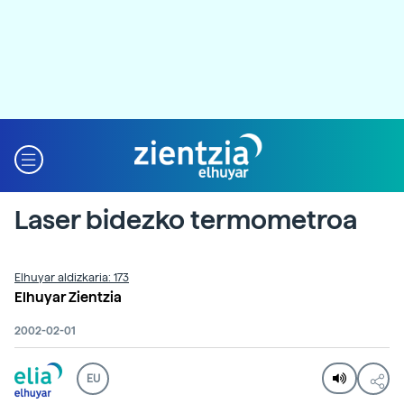
Laser bidezko termometroa
Elhuyar aldizkaria: 173
Elhuyar Zientzia
2002-02-01
EU