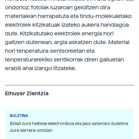
ondorioz, fotoiak luzaroan gelditzen dira
materialean harrapatuta eta tindu-molekuletako
elektroiek kitzikatuak izateko aukera handiagoa
dute. Kitzikatutako elektroiek energia hori
galtzen dutenean, argia askatzen dute. Material
hori tenperatura-sentsoreetan eta
tenperaturarekiko sentikorrak diren gailuetan
erabili ahal izango litzateke.
Elhuyar Zientzia
BULETINA
Bidali zure helbide elektronikoa eta jaso asteroko buletina
zure sarrera-ontzian