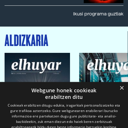
Ikusi programa guztiak
ALDIZKARIA
×
Webgune honek cookieak
erabiltzen ditu
Cookieak erabiltzen ditugu edukia, iragarkiak pertsonalizatzeko eta
gure trafikoa aztertzeko. Gure webgunearen erabilerari buruzko
informazioa ere partekatzen dugu gure publizitate- eta analisi-
bazkideekin, zuk eman diezun edo haiek beren zerbitzuak
erabiltzeagatik bildu duten beste informazio batzuekin konbina