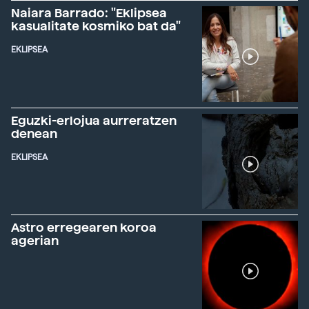
Naiara Barrado: "Eklipsea
kasualitate kosmiko bat da"
EKLIPSEA
Eguzki-erlojua aurreratzen
denean
EKLIPSEA
Astro erregearen koroa
agerian