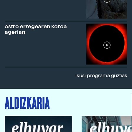
Astro erregearen koroa
agerian
Ikusi programa guztiak
ALDIZKARIA