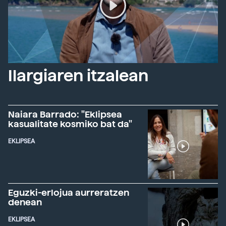
Ilargiaren itzalean
Naiara Barrado: "Eklipsea
kasualitate kosmiko bat da"
EKLIPSEA
Eguzki-erlojua aurreratzen
denean
EKLIPSEA