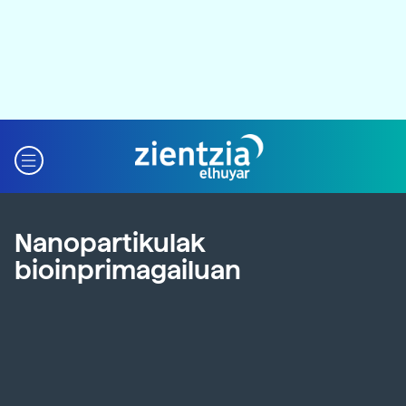
Nanopartikulak
bioinprimagailuan