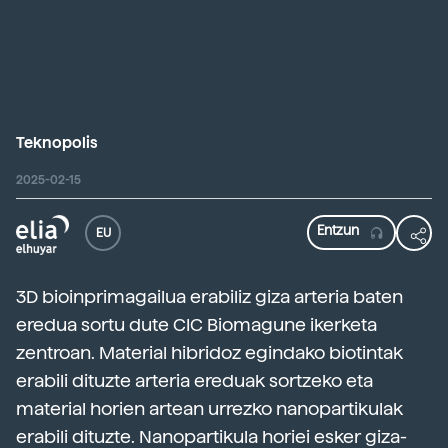
Teknopolis
2025-02-15
EU
3D bioinprimagailua erabiliz giza arteria baten
eredua sortu dute CIC Biomagune ikerketa
zentroan. Material hibridoz egindako biotintak
erabili dituzte arteria ereduak sortzeko eta
material horien artean urrezko nanopartikulak
erabili dituzte. Nanopartikula horiei esker giza-