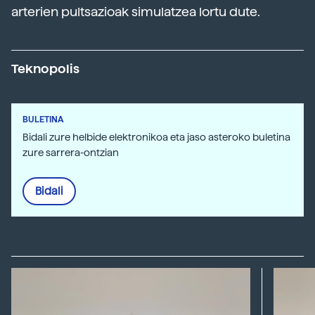
arterien pultsazioak simulatzea lortu dute.
Teknopolis
BULETINA
Bidali zure helbide elektronikoa eta jaso asteroko buletina
zure sarrera-ontzian
Bidali