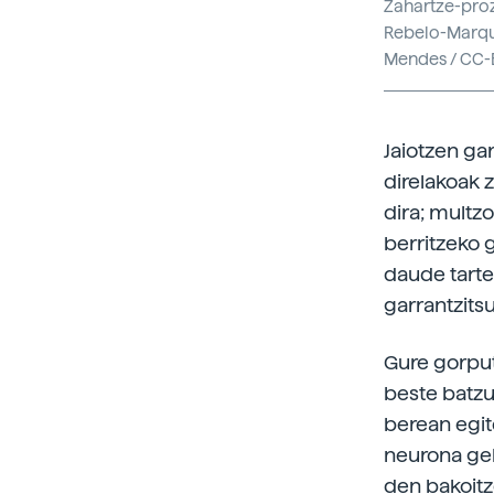
Zahartze-proze
Rebelo-Marque
Mendes / CC-B
Jaiotzen gar
direlakoak 
dira; multz
berritzeko 
daude tartea
garrantzits
Gure gorputz
beste batzu
berean egite
neurona geh
den bakoitz