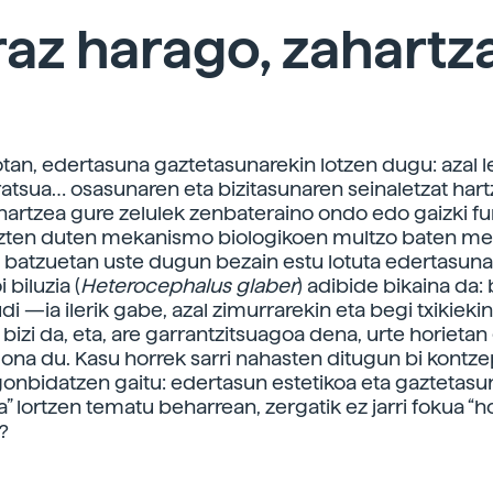
raz harago, zahartz
otan, edertasuna gaztetasunarekin lotzen dugu: azal l
iratsua… osasunaren eta bizitasunaren seinaletzat har
ahartzea gure zelulek zenbateraino ondo edo gaizki f
zten duten mekanismo biologikoen multzo baten m
 batzuetan uste dugun bezain estu lotuta edertasuna
 biluzia (
Heterocephalus glaber
) adibide bikaina da:
di —ia ilerik gabe, azal zimurrarekin eta begi txikieki
bizi da, eta, are garrantzitsuagoa dena, urte horietan
e ona du. Kasu horrek sarri nahasten ditugun bi kontz
gonbidatzen gaitu: edertasun estetikoa eta gaztetasun
a” lortzen tematu beharrean, zergatik ez jarri fokua “
?