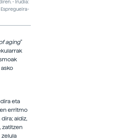
ren. - Irudia:
 Espregueira-
of aging
”
ekularrak
nismoak
 asko
dira eta
ten erritmo
ira; aldiz,
 zatitzen
 zelula