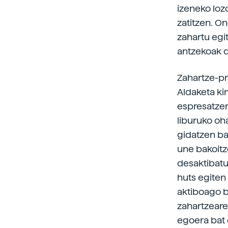
izeneko loz
zatitzen. O
zahartu egi
antzekoak d
Zahartze-pr
Aldaketa ki
espresatzen
liburuko oh
gidatzen bai
une bakoitz
desaktibatu 
huts egiten
aktiboago b
zahartzeare
egoera bat 