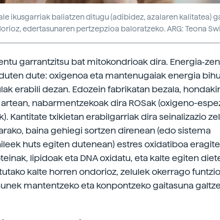
e ikusgarriak baliatzen ditugu (adibidez, azalaren kalitatea) 
dorioz, edertasunaren pertzepzioa baloratzeko. ARG: Teona Swif
ntu garrantzitsu bat mitokondrioak dira. Energia‑zen
duten dute: oxigenoa eta mantenugaiak energia bih
ulak erabili dezan. Edozein fabrikatan bezala, hondak
n artean, nabarmentzekoak dira ROSak (oxigeno-espe
). Kantitate txikietan erabilgarriak dira seinalizazio ze
arako, baina gehiegi sortzen direnean (edo sistema
aileek huts egiten dutenean) estres oxidatiboa eragite
einak, lipidoak eta DNA oxidatu, eta kalte egiten diet
tutako kalte horren ondorioz, zelulek okerrago funtzi
hunek mantentzeko eta konpontzeko gaitasuna galtz