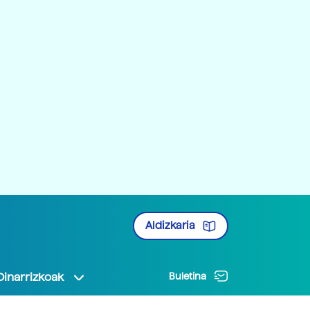
Aldizkaria
Oinarrizkoak
Buletina