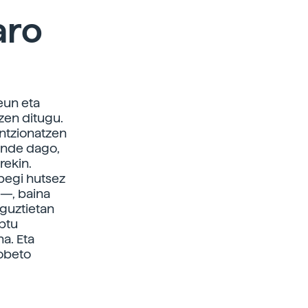
aro
eun eta
tzen ditugu.
untzionatzen
ende dago,
rekin.
 begi hutsez
n—, baina
 guztietan
eptu
a. Eta
hobeto