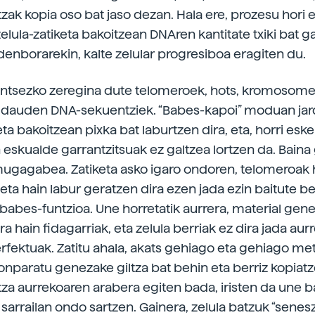
tzak kopia oso bat jaso dezan. Hala ere, prozesu hori 
elula-zatiketa bakoitzean DNAren kantitate txiki bat g
 denborarekin, kalte zelular progresiboa eragiten du.
untsezko zeregina dute telomeroek, hots, kromosom
 dauden DNA-sekuentziek. “Babes-kapoi” moduan jar
eta bakoitzean pixka bat laburtzen dira, eta, horri eske
skualde garrantzitsuak ez galtzea lortzen da. Baina
mugagabea. Zatiketa asko igaro ondoren, telomeroak 
 eta hain labur geratzen dira ezen jada ezin baitute b
babes-funtzioa. Une horretatik aurrera, material gen
ra hain fidagarriak, eta zelula berriak ez dira jada au
erfektuak. Zatitu ahala, akats gehiago eta gehiago me
Konparatu genezake giltza bat behin eta berriz kopiatz
tza aurrekoaren arabera egiten bada, iristen da une ba
sarrailan ondo sartzen. Gainera, zelula batzuk “senesz