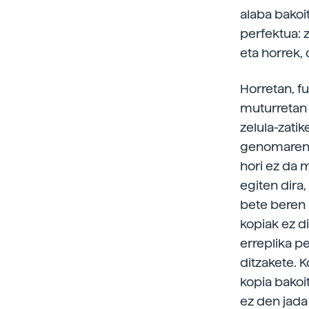
alaba bakoi
perfektua: z
eta horrek,
Horretan, f
muturretan
zelula-zatik
genomaren e
hori ez da 
egiten dira,
bete beren 
kopiak ez di
erreplika p
ditzakete. 
kopia bakoi
ez den jada 