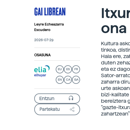
GAI LIBREAN
Itxu
ona
Leyre Echeazarra
Escudero
2026-07-29
Kultura ask
tinkoa, dist
OSASUNA
Hala ere, z
duten zeha
eta ez dago
EU
ES
FR
Sator-arratoi
EN
CA
GA
zaharra diru
urte askoan 
bizi-kalitat
bereiztera 
“gazte-itxur
Partekatu
zahartzean”