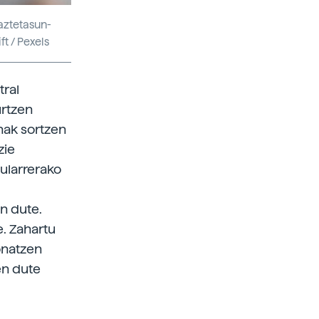
gaztetasun-
t / Pexels
tral
urtzen
inak sortzen
zie
lularrerako
n dute.
e. Zahartu
onatzen
en dute