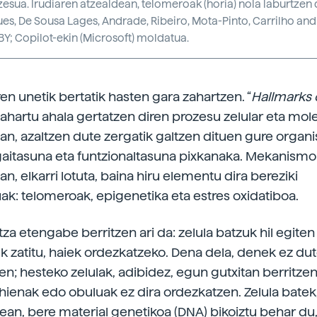
sua. Irudiaren atzealdean, telomeroak (horia) nola laburtzen di
s, De Sousa Lages, Andrade, Ribeiro, Mota-Pinto, Carrilho and
Y; Copilot-ekin (Microsoft) moldatua.
en unetik bertatik hasten gara zahartzen. “
Hallmarks 
zahartu ahala gertatzen diren prozesu zelular eta mol
oan, azaltzen dute zergatik galtzen dituen gure orga
gaitasuna eta funtzionaltasuna pixkanaka. Mekanismo
n, elkarri lotuta, baina hiru elementu dira bereziki
uak: telomeroak, epigenetika eta estres oxidatiboa.
a etengabe berritzen ari da: zelula batzuk hil egiten 
k zatitu, haiek ordezkatzeko. Dena dela, denek ez du
n; hesteko zelulak, adibidez, egun gutxitan berritzen d
ienak edo obuluak ez dira ordezkatzen. Zelula batek,
ean, bere material genetikoa (DNA) bikoiztu behar du,