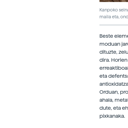
Kanpoko seinal
maila eta, on
Beste eleme
moduan jar
dituzte, zel
dira. Horie
erreaktiboak
eta defents
antioxidatz
Orduan, prot
ahala, meta
dute, eta e
pixkanaka.