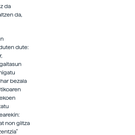
ez da
altzen da,
en
duten dute:
r,
 gaitasun
higatu
ehar bezala
etikoaren
rrekoen
tatu
earekin:
t non giltza
entzia”