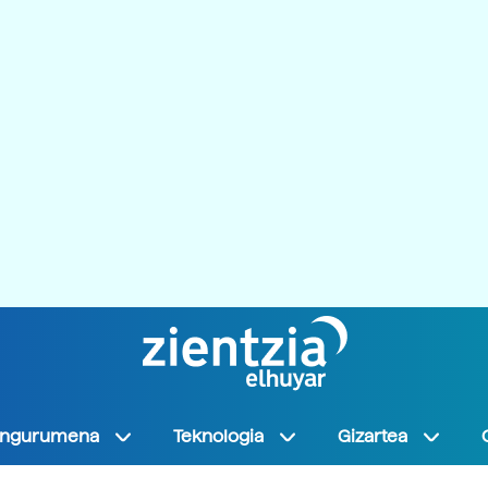
Ingurumena
Teknologia
Gizartea