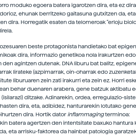
orro moduko egoera batera igarotzen dira, eta ez dir
ndorioz, ehunak berritzeko gaitasuna gutxitzen da, et
ten dira. Horregatik esaten da telomeroak “erloju biol
irela.
ozesuaren beste protagonista handietako bat epigen
mikoak dira, informazio genetikoa nola irakurtzen edo
 den agintzen dutenak. DNA liburu bat balitz, epigen
arrak lirateke (azpimarrak, oin-oharrak edo zuzenketa
tute liburuaren zein zati irakurri eta zein ez. Horri eske
ean behar duenaren arabera, gene batzuk aktibatu 
(isilarazi) ditzake. Adinarekin, ordea, erregulazio-sis
 hasten dira, eta, adibidez, hanturarekin lotutako gen
ihurtzen dira. Hortik dator
inflammaging
terminoa:
kin batera agertzen den intentsitate baxuko hantura 
da, eta arrisku-faktorea da hainbat patologia garatze