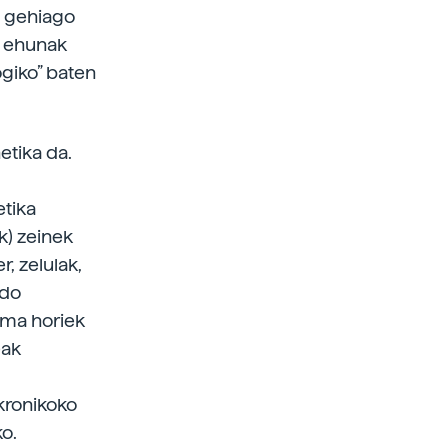
a gehiago
a ehunak
ogiko” baten
etika da.
etika
k) zeinek
r, zelulak,
edo
tema horiek
eak
kronikoko
ko.