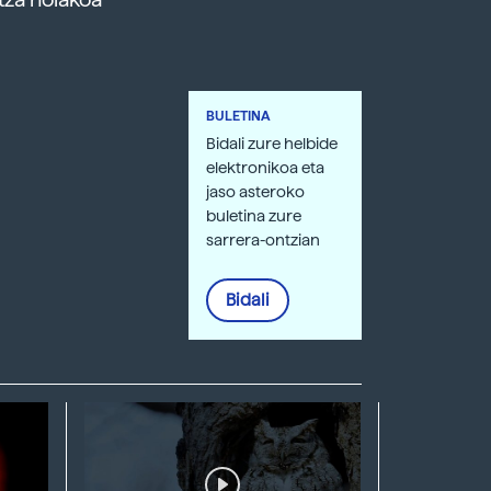
BULETINA
Bidali zure helbide
elektronikoa eta
jaso asteroko
buletina zure
sarrera-ontzian
Bidali