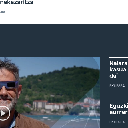
 nekazaritza
MIA
Naiara
kasual
da"
EKLIPSEA
Eguzki
aurre
EKLIPSEA