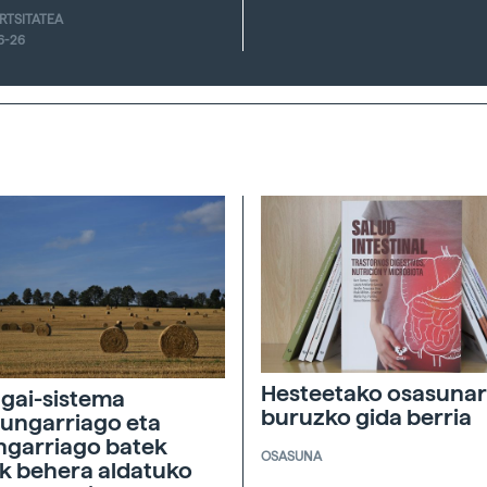
ERTSITATEA
6-26
Hesteetako osasunar
agai-sistema
buruzko gida berria
ungarriago eta
ngarriago batek
OSASUNA
ik behera aldatuko