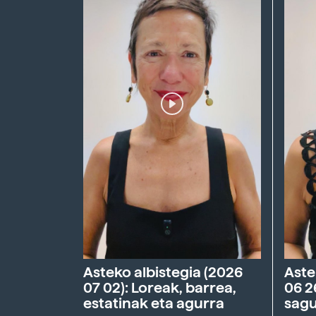
Asteko albistegia (2026
Aste
07 02): Loreak, barrea,
06 2
estatinak eta agurra
sagu