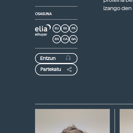
izango den 
OSASUNA
EU
ES
FR
EN
CA
GA
Partekatu