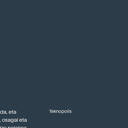
da, eta
Teknopolis
 osagai eta
tza nolakoa