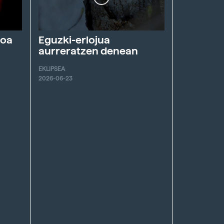
roa
Eguzki-erlojua
aurreratzen denean
EKLIPSEA
2026-06-23