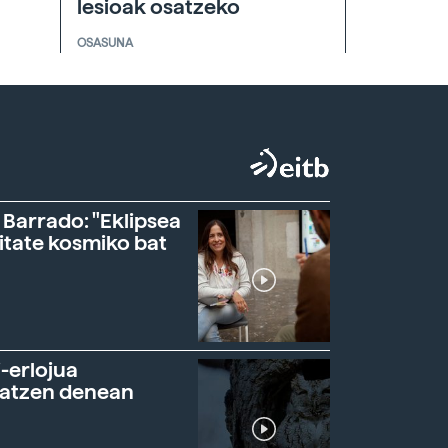
lesioak osatzeko
OSASUNA
 Barrado: "Eklipsea
itate kosmiko bat
-erlojua
ratzen denean