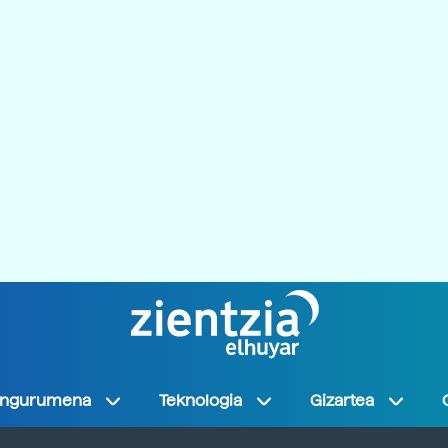
Ingurumena
Teknologia
Gizartea