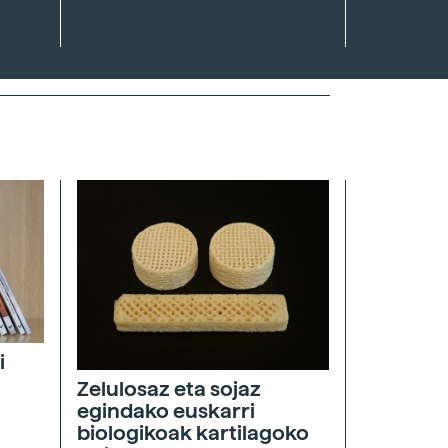
i
Zelulosaz eta sojaz
egindako euskarri
biologikoak kartilagoko