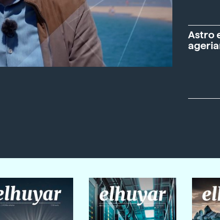
Astro 
ageria