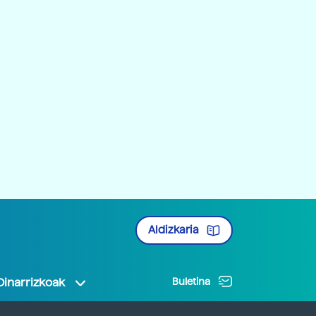
Aldizkaria
Oinarrizkoak
Buletina