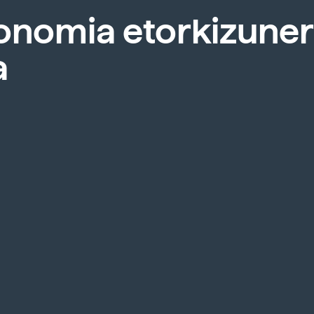
onomia etorkizune
a