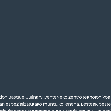
ion Basque Culinary Center-eko zentro teknologikoa 
n espezializatutako munduko lehena. Besteak beste,
rriekin esperimentatzen dute. Etorkizuneko sukaldari