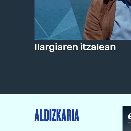
Ilargiaren itzalean
ALDIZKARIA