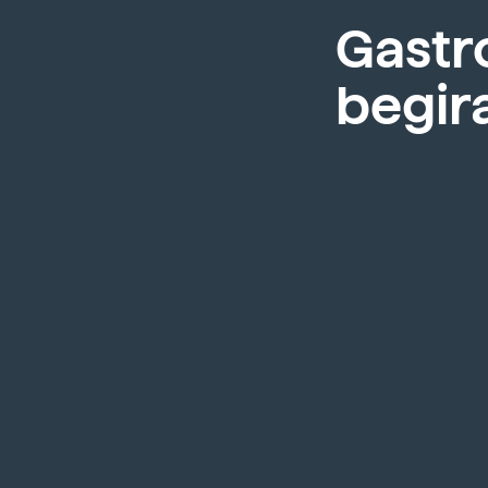
Gastr
begir