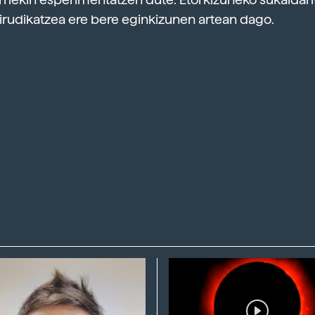
irudikatzea ere bere eginkizunen artean dago.