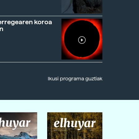
erregearen koroa
n
Ikusi programa guztiak