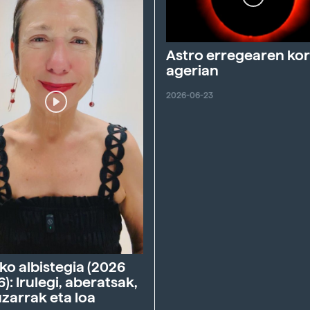
Astro erregearen ko
agerian
2026-06-23
ko albistegia (2026
6): Irulegi, aberatsak,
zarrak eta loa