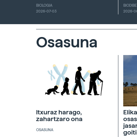
BIOLOGIA
BIODIB
2026-07-03
2026-0
Osasuna
Itxuraz harago,
Elik
zahartzaro ona
osas
jasa
OSASUNA
goit