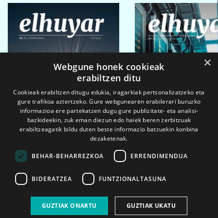
×
Webgune honek cookieak
erabiltzen ditu
Cookieak erabiltzen ditugu edukia, iragarkiak pertsonalizatzeko eta
gure trafikoa aztertzeko. Gure webgunearen erabilerari buruzko
informazioa ere partekatzen dugu gure publizitate- eta analisi-
bazkideekin, zuk eman diezun edo haiek beren zerbitzuak
erabiltzeagatik bildu duten beste informazio batzuekin konbina
dezaketenak.
BEHAR-BEHARREZKOA
ERRENDIMENDUA
BIDERATZEA
FUNTZIONALTASUNA
2026ko eka. 1a
2026ko mar. 1a
GUZTIAK ONARTU
GUZTIAK UKATU