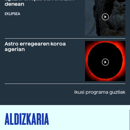
denean
EKLIPSEA
Astro erregearen koroa
agerian
Ikusi programa guztiak
ALDIZKARIA