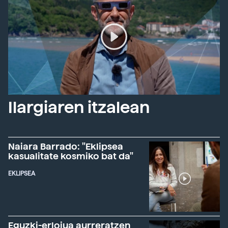
Ilargiaren itzalean
Naiara Barrado: "Eklipsea
kasualitate kosmiko bat da"
EKLIPSEA
Eguzki-erlojua aurreratzen