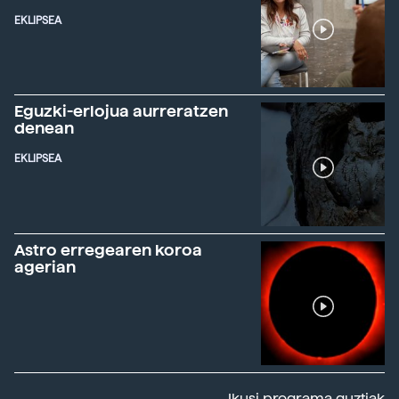
EKLIPSEA
Eguzki-erlojua aurreratzen
denean
EKLIPSEA
Astro erregearen koroa
agerian
Ikusi programa guztiak