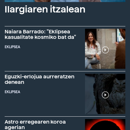
Ilargiaren itzalean
Naiara Barrado: "Eklipsea
kasualitate kosmiko bat da"
EKLIPSEA
Eguzki-erlojua aurreratzen
denean
EKLIPSEA
Astro erregearen koroa
agerian