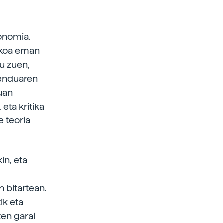
onomia.
ezkoa eman
tu zuen,
menduaren
uan
eta kritika
e teoria
in, eta
n bitartean.
ik eta
zen garai