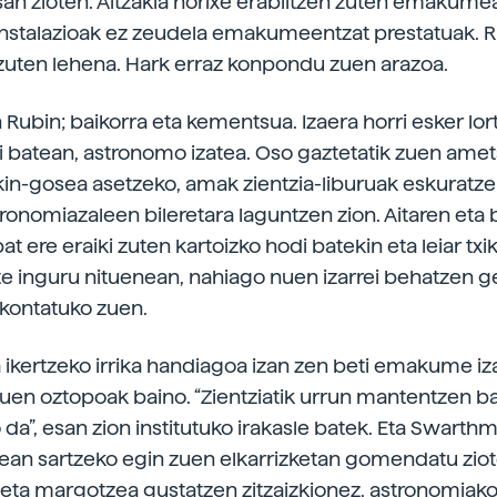
an zioten. Aitzakia horixe erabiltzen zuten emakume
instalazioak ez zeudela emakumeentzat prestatuak. R
zuten lehena. Hark erraz konpondu zuen arazoa.
 Rubin; baikorra eta kementsua. Izaera horri esker lor
i batean, astronomo izatea. Oso gaztetatik zuen amets
kin-gosea asetzeko, amak zientzia-­liburuak eskuratze
tronomiazaleen bileretara laguntzen zion. Aitaren eta 
at ere eraiki zuten kartoizko hodi batekin eta leiar txi
e inguru nituenean, nahiago nuen izarrei behatzen gel
 kontatuko zuen.
a ikertzeko irrika handiagoa izan zen beti emakume iz
tuen oztopoak baino. “Zientziatik urrun mantentzen b
 da”, esan zion institutuko irakasle batek. Eta Swarth
tean sartzeko egin zuen elkarrizketan gomendatu zio
eta margotzea gustatzen zitzaizkionez, astronomiako