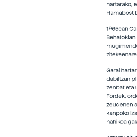
hartarako, e
Hamabost ba
1965ean Car
Behatokian 
mugimenduak
zitekeenare
Garai hartan
dabiltzan pl
zenbat eta 
Fordek, ord
zeudenen ab
kanpoko iza
nahikoa gala