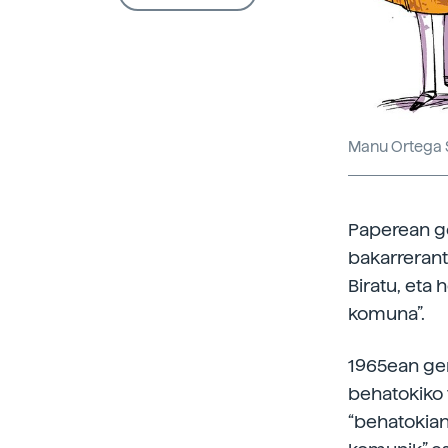
Manu Ortega 
Paperean go
bakarrerant
Biratu, eta
komuna”.
1965ean ger
behatokiko t
“behatokia