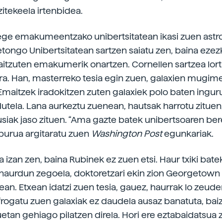
zitekeela irtenbidea.
ege emakumeentzako unibertsitatean ikasi zuen astr
etongo Unibertsitatean sartzen saiatu zen, baina ez
baitzuten emakumerik onartzen. Cornellen sartzea lor
tera. Han, masterreko tesia egin zuen, galaxien mugi
Emaitzek iradokitzen zuten galaxiek polo baten ingur
utela. Lana aurkeztu zuenean, hautsak harrotu zituen, 
susiak jaso zituen. “Ama gazte batek unibertsoaren ber
burua argitaratu zuen
Washington Post
egunkariak.
izan zen, baina Rubinek ez zuen etsi. Haur txiki batek
haurdun zegoela, doktoretzari ekin zion Georgetown
ean. Etxean idatzi zuen tesia, gauez, haurrak lo zeude
 frogatu zuen galaxiak ez daudela ausaz banatuta, baiz
etan gehiago pilatzen direla. Hori ere eztabaidatsua 