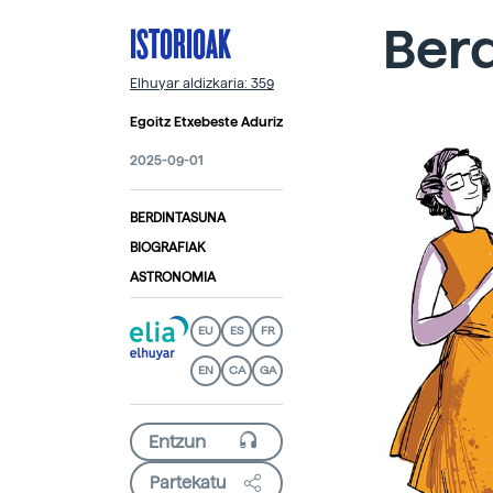
ISTORIOAK
Berd
Elhuyar aldizkaria: 359
Egoitz Etxebeste Aduriz
2025-09-01
BERDINTASUNA
BIOGRAFIAK
ASTRONOMIA
EU
ES
FR
EN
CA
GA
Partekatu