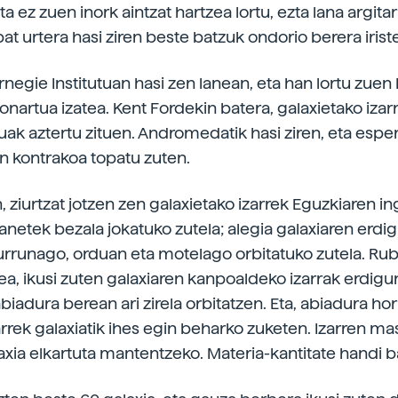
ta ez zuen inork aintzat hartzea lortu, ezta lana argita
t urtera hasi ziren beste batzuk ondorio berera irist
negie Institutuan hasi zen lanean, eta han lortu zuen
onartua izatea. Kent Fordekin batera, galaxietako izar
 aztertu zituen. Andromedatik hasi ziren, eta espe
n kontrakoa topatu zuten.
, ziurtzat jotzen zen galaxietako izarrek Eguzkiaren i
anetek bezala jokatuko zutela; alegia galaxiaren erdi
urrunago, orduan eta motelago orbitatuko zutela. Rub
ea, ikusi zuten galaxiaren kanpoaldeko izarrak erdigu
iadura berean ari zirela orbitatzen. Eta, abiadura hor
rrek galaxiatik ihes egin beharko zuketen. Izarren ma
xia elkartuta mantentzeko. Materia-kantitate handi ba