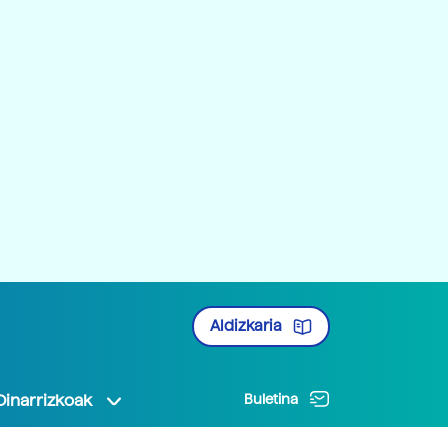
Aldizkaria
Oinarrizkoak
Buletina