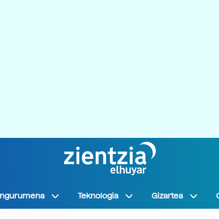
Ingurumena
Teknologia
Gizartea