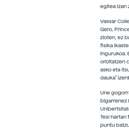
egitea izan 
Vassar Coll
Gero, Princ
zioten, ez 
fisika ikas
ingurukoa. 
orbitatzen d
asko eta it
dauka” izen
Une gogorra 
bigarrenez 
Unibertsitat
Tesi hartan
puntu batzu