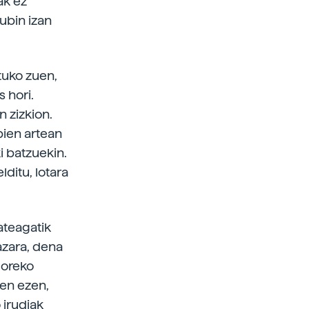
ak ez
ubin izan
tuko zuen,
 hori.
n zizkion.
bien artean
ki batzuekin.
ditu, lotara
ateagatik
azara, dena
moreko
ten ezen,
 irudiak