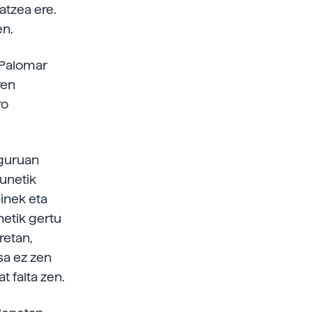
ratzea ere.
en.
 Palomar
ren
ro
nguruan
gunetik
inek eta
netik gertu
retan,
sa ez zen
t falta zen.