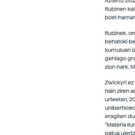
Aztertu zit
Rubinen kal
bost-hamar 
Rubinek, or
behatoki be
kumuluan iz
gehiago gra
zion hark. M
Zwickyri ez 
hain ziren a
urteetan, 2
unibertsoko 
eragiten du
“Materia il
patua ulertz