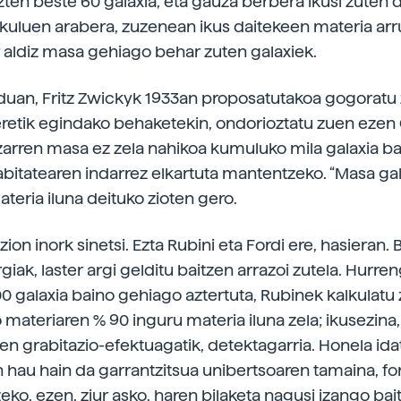
uzten beste 60 galaxia, eta gauza berbera ikusi zuten 
kuluen arabera, zuzenean ikus daitekeen materia arr
aldiz masa gehiago behar zuten galaxiek.
duan, Fritz Zwickyk 1933an proposatutakoa gogoratu 
retik egindako behaketekin, ondorioztatu zuen eze
arren masa ez zela nahikoa kumuluko mila galaxia b
bitatearen indarrez elkartuta mantentzeko. “Masa gal
ateria iluna deituko zioten gero.
zion inork sinetsi. Ezta Rubini eta Fordi ere, hasieran.
rgiak, laster argi gelditu baitzen arrazoi zutela. Hurre
00 galaxia baino gehiago aztertuta, Rubinek kalkulatu
materiaren % 90 inguru materia iluna zela; ikusezina,
en grabitazio-efektuagatik, detektagarria. Honela idat
un hau hain da garrantzitsua unibertsoaren tamaina, f
eko, ezen, ziur asko, haren bilaketa nagusi izango bai