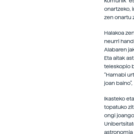
komunik” es
onartzeko, 
zen onartu 
Halakoa zen
neurri hand
Alabaren ja
Eta aitak as
teleskopio b
“Hamabi urt
joan baino”,
Ikasteko et
topatuko zi
ongi joango
Unibertsita
astronomia 