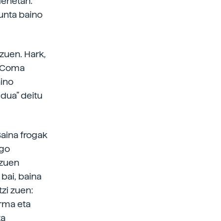
denetan.
unta baino
zuen. Hark,
n Coma
aino
dua” deitu
 Baina frogak
ngo
 zuen
 bai, baina
zi zuen:
orma eta
ta