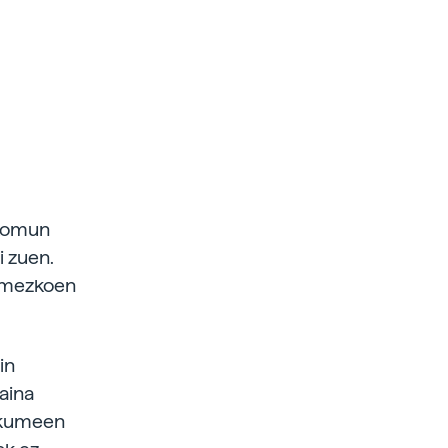
 komun
i zuen.
kumezkoen
in
baina
akumeen