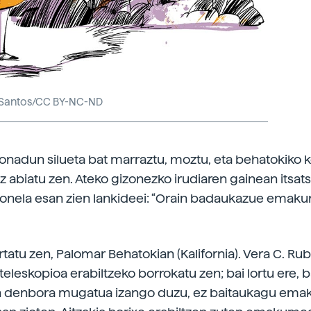
Santos/CC BY-NC-ND
nadun silueta bat marraztu, moztu, eta behatokiko
z abiatu zen. Ateko gizonezko irudiaren gainean itsats
 honela esan zien lankideei: “Orain badaukazue ema
tatu zen, Palomar Behatokian (Kalifornia). Vera C. Rub
eleskopioa erabiltzeko borrokatu zen; bai lortu ere, 
n denbora mugatua izango duzu, ez baitaukagu em