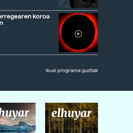
erregearen koroa
n
Ikusi programa guztiak