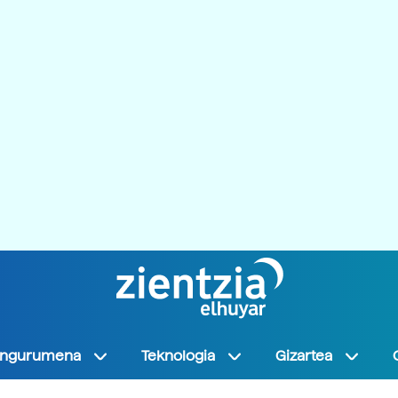
Ingurumena
Teknologia
Gizartea