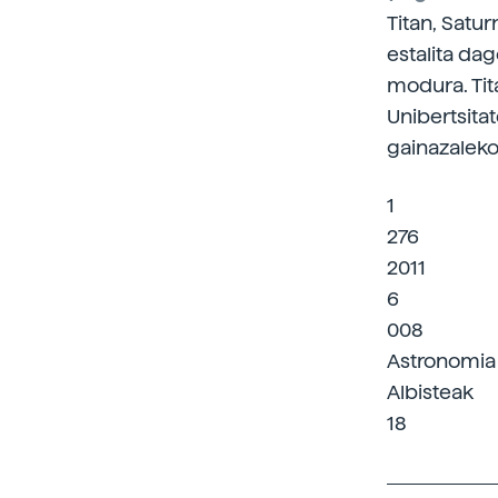
Titan, Satu
estalita da
modura. Tita
Unibertsita
gainazaleko
1
276
2011
6
008
Astronomia
Albisteak
18