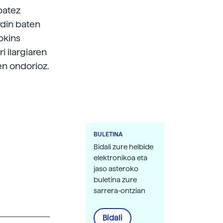
batez
rdin baten
pkins
 ilargiaren
en ondorioz.
BULETINA
Bidali zure helbide
elektronikoa eta
jaso asteroko
buletina zure
sarrera-ontzian
Bidali