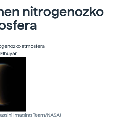
nen nitrogenozko
osfera
rogenozko atmosfera
 Elhuyar
Cassini Imaging Team/NASA)