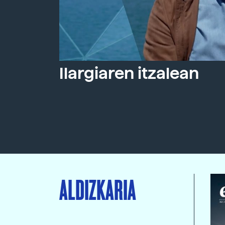
Ilargiaren itzalean
ALDIZKARIA