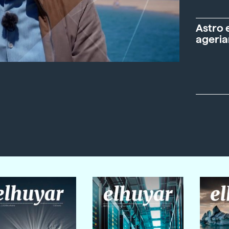
Astro 
ageria