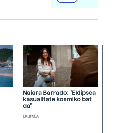
Naiara Barrado: "Eklipsea
kasualitate kosmiko bat
da"
EKLIPSEA