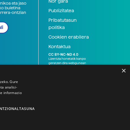
Nor gara
nikoa eta jaso
ko buletina
Publizitatea
arrera-ontzian
Pribatutasun
politika
li
Cookien erabilera
Kontaktua
CC BY-NC-ND 4.0
Lizentzia honetatik kanpo
geratzen dira webgunean
argitaratutako baliabide
×
grafikoak (argazki eta
ilustrazioak), baita Elhuyar ez
den bestelako erakunde eta
tzeko. Gure
norbanakoek idatzitakoak
a analisi-
ere. Kanpo-esteken bidez
te informazio
emandako edukiak esteka
horietan agertzen den
lizentziapean daude,
gehienetan copyright-a
NTZIONALTASUNA