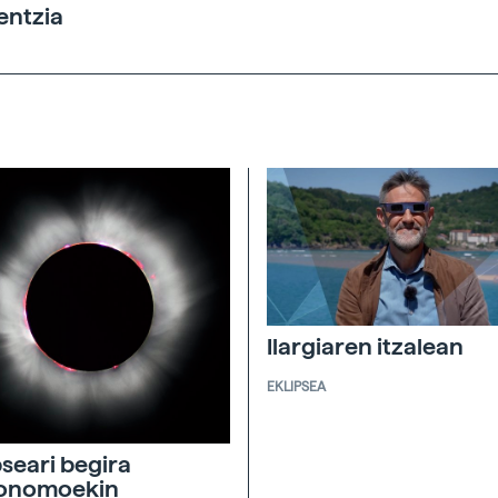
entzia
Ilargiaren itzalean
EKLIPSEA
pseari begira
ronomoekin