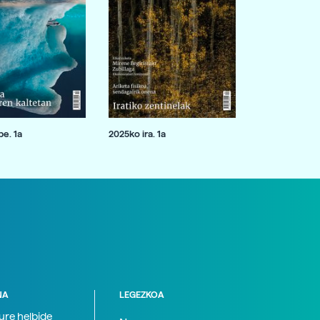
e. 1a
2025ko ira. 1a
NA
LEGEZKOA
zure helbide