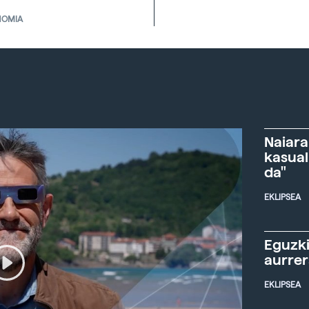
NOMIA
Naiara
kasual
da"
EKLIPSEA
Eguzki
aurre
EKLIPSEA