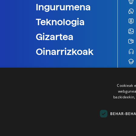
Ingurumena
Teknologia
Gizartea
Oinarrizkoak
Cookieak e
webgunear
bazkideekin,
BEHAR-BEH