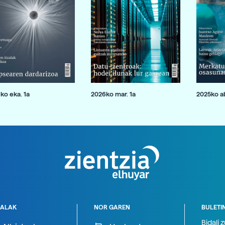
ko eka. 1a
2026ko mar. 1a
2025ko ab
ALAK
NOR GAREN
BULETI
Bidali 