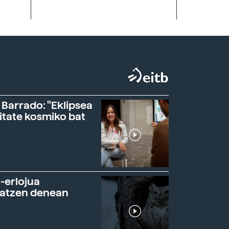
 Barrado: "Eklipsea
itate kosmiko bat
-erlojua
ratzen denean