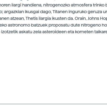
rnoren ilargi handiena, nitrogenozko atmosfera trinko 
go; argazkian ikusgai dago, Titanen inguruko geruza u
nen atzean, Thetis ilargia ikusten da. Orain, Johns Ho
teko astronomo batzuek proposatu dute nitrogeno hori
 izotzetik askatu zela asteroideen eta kometen talkar