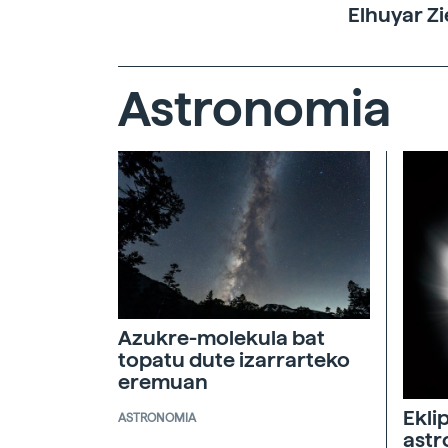
Elhuyar Zi
Astronomia
Azukre-molekula bat
topatu dute izarrarteko
eremuan
Ekli
ASTRONOMIA
ast