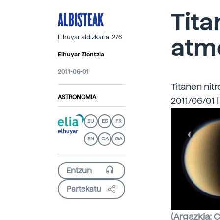
ALBISTEAK
Tita
atm
Elhuyar aldizkaria: 276
Elhuyar Zientzia
2011-06-01
Titanen nit
ASTRONOMIA
2011/06/01 |
EU
ES
FR
EN
CA
GA
Partekatu
(Argazkia: 