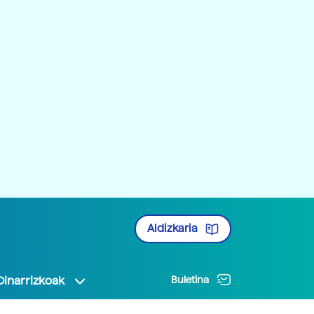
Aldizkaria
Oinarrizkoak
Buletina