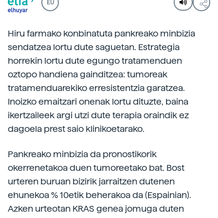
EU
Hiru farmako konbinatuta pankreako minbizia
sendatzea lortu dute saguetan. Estrategia
horrekin lortu dute egungo tratamenduen
oztopo handiena gainditzea: tumoreak
tratamenduarekiko erresistentzia garatzea.
Inoizko emaitzari onenak lortu dituzte, baina
ikertzaileek argi utzi dute terapia oraindik ez
dagoela prest saio klinikoetarako.
Pankreako minbizia da pronostikorik
okerrenetakoa duen tumoreetako bat. Bost
urteren buruan bizirik jarraitzen dutenen
ehunekoa % 10etik beherakoa da (Espainian).
Azken urteotan KRAS genea jomuga duten