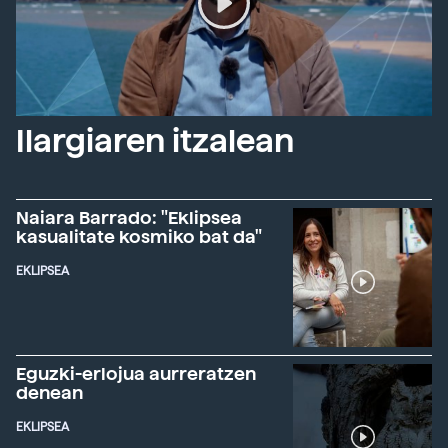
Ilargiaren itzalean
Naiara Barrado: "Eklipsea
kasualitate kosmiko bat da"
EKLIPSEA
Eguzki-erlojua aurreratzen
denean
EKLIPSEA