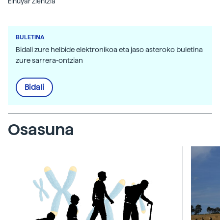
Elhuyar Zientzia
BULETINA
Bidali zure helbide elektronikoa eta jaso asteroko buletina
zure sarrera-ontzian
Bidali
Osasuna