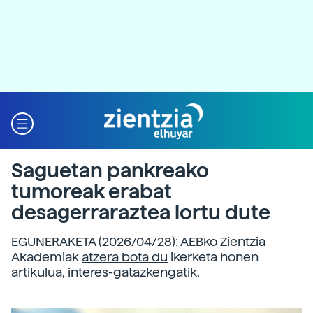
Saguetan pankreako
tumoreak erabat
desagerraraztea lortu dute
EGUNERAKETA (2026/04/28): AEBko Zientzia
Akademiak
atzera bota du
ikerketa honen
artikulua, interes-gatazkengatik.