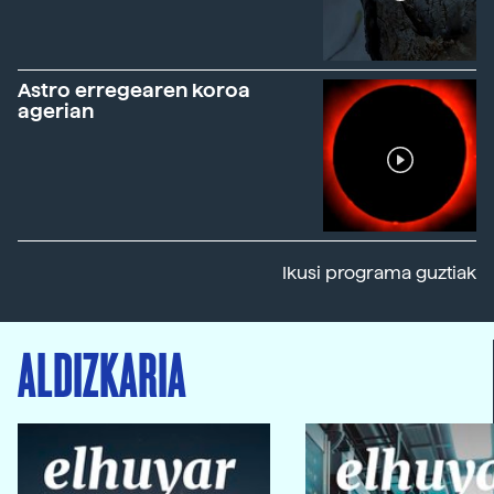
Astro erregearen koroa
agerian
Ikusi programa guztiak
ALDIZKARIA