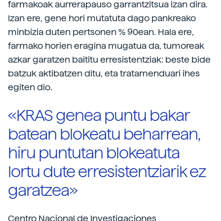
farmakoak aurrerapauso garrantzitsua izan dira.
Izan ere, gene hori mutatuta dago pankreako
minbizia duten pertsonen % 90ean. Hala ere,
farmako horien eragina mugatua da, tumoreak
azkar garatzen baititu erresistentziak: beste bide
batzuk aktibatzen ditu, eta tratamenduari ihes
egiten dio.
«KRAS genea puntu bakar
batean blokeatu beharrean,
hiru puntutan blokeatuta
lortu dute erresistentziarik ez
garatzea»
Centro Nacional de Investigaciones