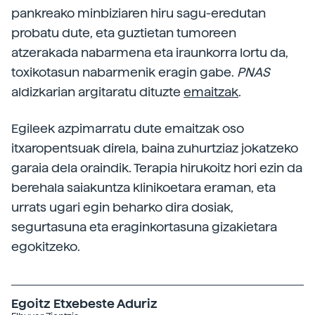
pankreako minbiziaren hiru sagu-eredutan
probatu dute, eta guztietan tumoreen
atzerakada nabarmena eta iraunkorra lortu da,
toxikotasun nabarmenik eragin gabe.
PNAS
aldizkarian argitaratu dituzte
emaitzak
.
Egileek azpimarratu dute emaitzak oso
itxaropentsuak direla, baina zuhurtziaz jokatzeko
garaia dela oraindik. Terapia hirukoitz hori ezin da
berehala saiakuntza klinikoetara eraman, eta
urrats ugari egin beharko dira dosiak,
segurtasuna eta eraginkortasuna gizakietara
egokitzeko.
Egoitz Etxebeste Aduriz