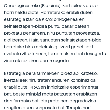
Oncológicas-eko (Espainia) ikertzaileek arazo
horri heldu diote. Horretarako erabili duten
estrategia izan da KRAS onkogenearen
seinaleztapen-bidea puntu bakar batean
blokeatu beharrean, hiru puntutan blokeatzea,
aldi berean. Hala, saguetan seinaleztapen-bide
horretako hiru molekula giltzarri genetikoki
ezabatu zituztenean, tumoreak erabat desagertu
ziren eta ez ziren berriro agertu.
Estrategia bera farmakoen bidez aplikatzeko,
ikertzaileek hiru tratamenduren konbinazioa
erabili dute: KRASen inhibitzaile esperimental
bat, beste minbizi mota batzuetan erabiltzen
den farmako bat, eta proteinen degradazioa
eragiten duen konposatu bat. Terapia hori