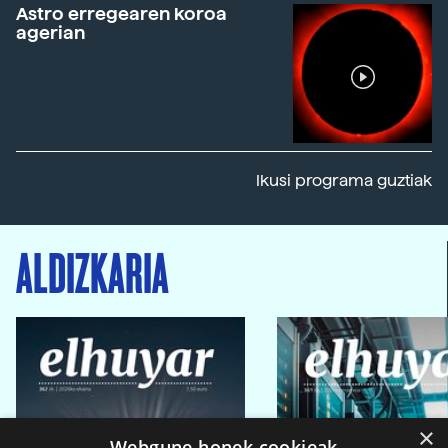
Astro erregearen koroa
agerian
Ikusi programa guztiak
ALDIZKARIA
×
Webgune honek cookieak