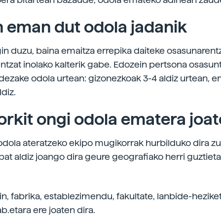
 eman dut odola jadanik
in duzu, baina emaitza errepika daiteke osasunarent
ntzat inolako kalterik gabe. Edozein pertsona osasun
dezake odola urtean: gizonezkoak 3-4 aldiz urtean,
ldiz.
orkit ongi odola ematera joat
dola ateratzeko ekipo mugikorrak hurbilduko dira z
bat aldiz joango dira geure geografiako herri guztieta
in, fabrika, establezimendu, fakultate, lanbide-hezike
tab.etara ere joaten dira.