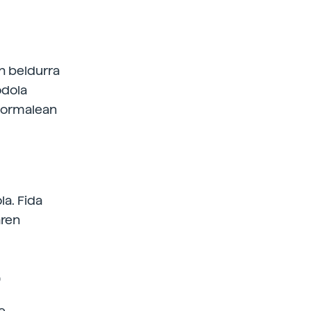
n beldurra
odola
 normalean
a. Fida
aren
o
e.