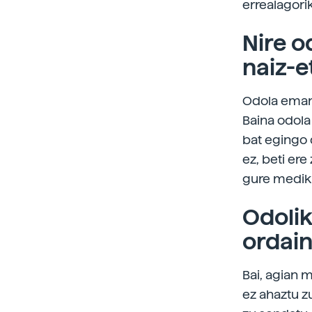
errealagori
Nire o
naiz-e
Odola eman 
Baina odola
bat egingo 
ez, beti ere
gure medik
Odolik
ordain
Bai, agian 
ez ahaztu z