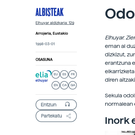
ALBISTEAK
Odo
Elhuyar aldizkaria: 129
Arrojeria, Eustakio
Elhuyar. Zie
1998-03-01
eman al duz
dizkizut, z
OSASUNA
erantzuna e
elkarrizketa
EU
ES
FR
diren aitzak
EN
CA
GA
Sekula odol
normalean e
Partekatu
Inork 