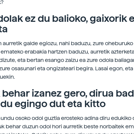
k?
dolak ez du balioko, gaixorik
ta
aurretik galde egiozu, nahi baduzu, zure oheburuko
 emateko erabakia hartzen baduzu, aurretik azterke
dizute, eta bertan esango zaizu ea zure odola baliagar
 zure osasunari eta ongizateari begira. Lasai egon, eta 
uekin.
 behar izanez gero, dirua ba
du egingo dut eta kitto
mundu osoko odol guztia erosteko adina diru edukiko 
uk behar duzun odol hori aurretik beste norbaitek em