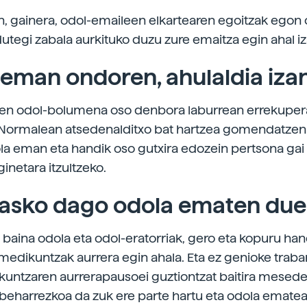
n, gainera, odol-emaileen elkartearen egoitzak egon o
utegi zabala aurkituko duzu zure emaitza egin ahal iz
eman ondoren, ahulaldia iza
den odol-bolumena oso denbora laburrean errekuper
 Normalean atsedenalditxo bat hartzea gomendatzen 
la eman eta handik oso gutxira edozein pertsona gai
inetara itzultzeko.
 asko dago odola ematen du
a, baina odola eta odol-eratorriak, gero eta kopuru h
medikuntzak aurrera egin ahala. Eta ez genioke trabari
untzaren aurrerapausoei guztiontzat baitira mesede
 beharrezkoa da zuk ere parte hartu eta odola ematea