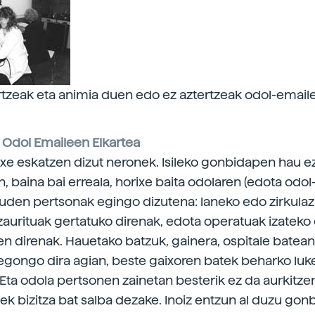
rtzeak eta animia duen edo ez aztertzeak odol-email
Odol Emaileen Elkartea
txe eskatzen dizut neronek. Isileko gonbidapen hau e
, baina bai erreala, horixe baita odolaren (edota odol
den pertsonak egingo dizutena: laneko edo zirkulaz
 zaurituak gertatuko direnak, edota operatuak izateko
zen direnak. Hauetako batzuk, gainera, ospitale batea
gongo dira agian, beste gaixoren batek beharko lu
 Eta odola pertsonen zainetan besterik ez da aurkitze
ek bizitza bat salba dezake. Inoiz entzun al duzu go