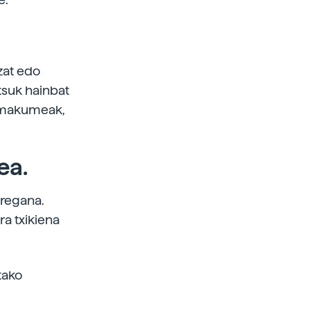
zat edo
tsuk hainbat
 emakumeak,
ea.
uregana.
ra txikiena
tako