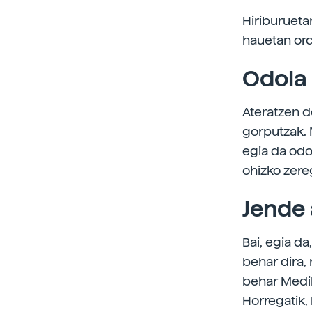
Hiriburueta
hauetan ord
Odola 
Ateratzen 
gorputzak.
egia da odo
ohizko zereg
Jende
Bai, egia d
behar dira, 
behar Medik
Horregatik,