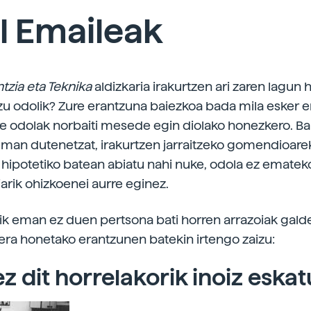
l Emaileak
ntzia eta Teknika
aldizkaria irakurtzen ari zaren lagun ho
u odolik? Zure erantzuna baiezkoa bada mila esker 
ure odolak norbaiti mesede egin diolako honezkero. B
man dutenetzat, irakurtzen jarraitzeko gomendioarek
 hipotetiko batean abiatu nahi nuke, odola ez emateko
iarik ohizkoenei aurre eginez.
ik eman ez duen pertsona bati horren arrazoiak gald
ra honetako erantzunen batekin irtengo zaizu:
ez dit horrelakorik inoiz eskat