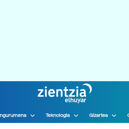
Ingurumena
Teknologia
Gizartea