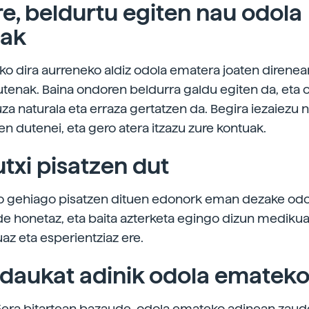
re, beldurtu egiten nau odola
ak
ko dira aurreneko aldiz odola ematera joaten direnea
utenak. Baina ondoren beldurra galdu egiten da, eta 
a naturala eta erraza gertatzen da. Begira iezaiezu
n dutenei, eta gero atera itzazu zure kontuak.
txi pisatzen dut
no gehiago pisatzen dituen edonork eman dezake odol
pide honetaz, eta baita azterketa egingo dizun mediku
z eta esperientziaz ere.
 daukat adinik odola ematek
65era bitartean bazaude, odola emateko adinean zaud