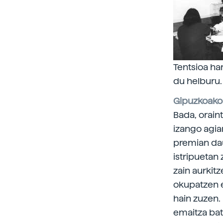
Tentsioa ha
du helburu.
Gipuzkoako 
Bada, orain
izango agian
premian dau
istripuetan
zain aurkit
okupatzen e
hain zuzen.
emaitza bat