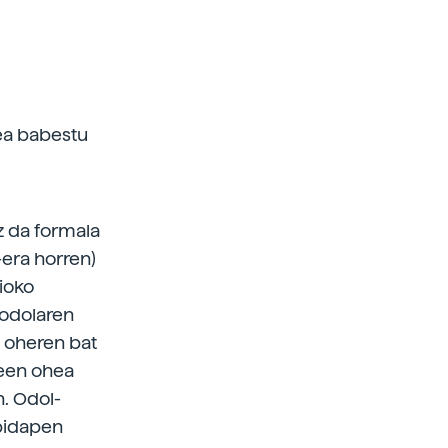
ea babestu
z da formala
-era horren)
ioko
 odolaren
n oheren bat
keen ohea
n. Odol-
nbidapen