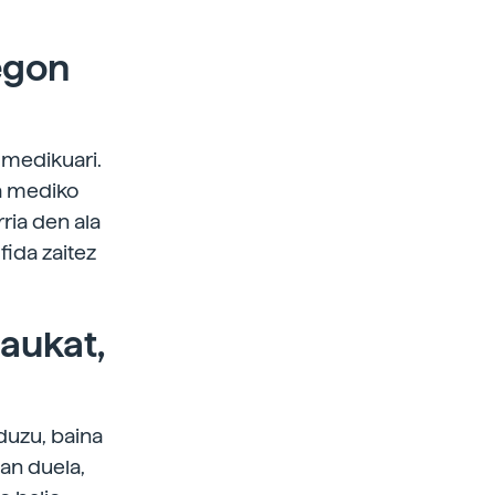
 egon
 medikuari.
ta mediko
ria den ala
fida zaitez
daukat,
duzu, baina
an duela,