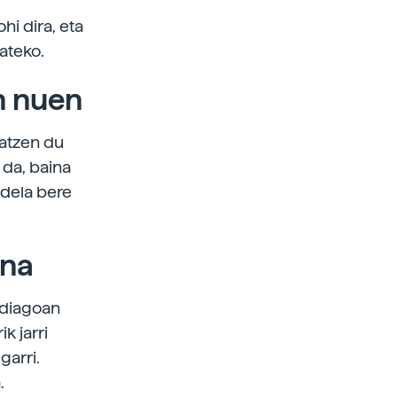
hi dira, eta
ateko.
n nuen
atzen du
da, baina
 dela bere
ena
andiagoan
k jarri
garri.
.