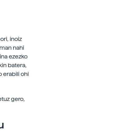
ri, inoiz
eman nahi
aina ezezko
in batera,
 erabili ohi
etuz gero,
u