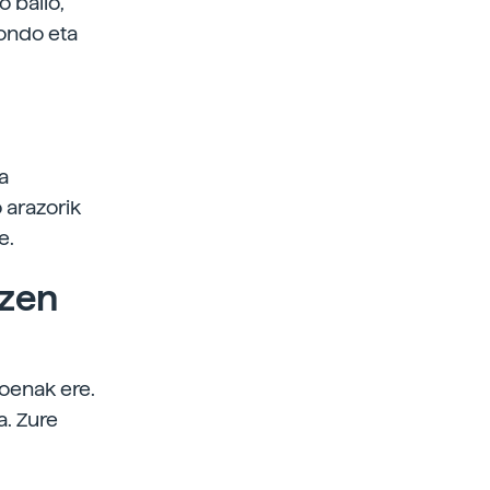
o balio,
 ondo eta
a
 arazorik
e.
tzen
roenak ere.
a. Zure