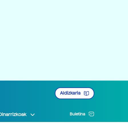
Aldizkaria
Oinarrizkoak
Buletina