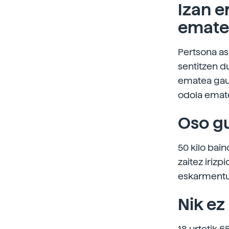
Izan e
emate
Pertsona as
sentitzen d
ematea gauz
odola emate
Oso gu
50 kilo bai
zaitez iriz
eskarmentua
Nik ez
18 urtetik 