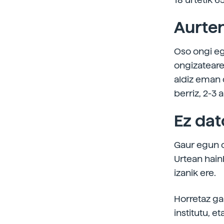
Aurten
Oso ongi eg
ongizateare
aldiz eman 
berriz, 2-3 a
Ez dat
Gaur egun o
Urtean hain
izanik ere.
Horretaz ga
institutu, e