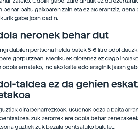
hal izateko. Odolik gabe, zure diruak ez du ezertarak
 behar baitu gaixoaren zain eta ez alderantziz, dena
skurik gabe joan dadin.
dola neronek behar dut
gi dabilen pertsona heldu batek 5-6 litro odol dauzk
ere gorputzean. Medikuek diotenez ez dago inolako
n odola emateko, inolako kalte edo eraginik jasan gab
dol-taldea ez da gehien eska
etakoa
guztiak dira beharrezkoak, usuenak bezala baita arra
pentsatzea, zuk zerorrek ere odola behar zenezakeel
tsona guztiek zuk bezala pentsatuko balute...