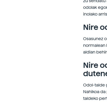
zu sendatu a
odolak egon
inolako arri
Nire o
Osasunez on
normalean b
aldian behi
Nire o
duten
Odol-talde 
Nahikoa da 
taldeko per