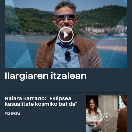
Ilargiaren itzalean
Naiara Barrado: "Eklipsea
kasualitate kosmiko bat da"
EKLIPSEA