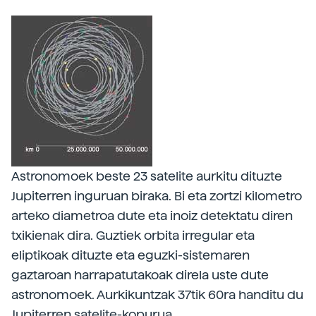
Astronomoek beste 23 satelite aurkitu dituzte
Jupiterren inguruan biraka. Bi eta zortzi kilometro
arteko diametroa dute eta inoiz detektatu diren
txikienak dira. Guztiek orbita irregular eta
eliptikoak dituzte eta eguzki-sistemaren
gaztaroan harrapatutakoak direla uste dute
astronomoek. Aurkikuntzak 37tik 60ra handitu du
Jupiterren satelite-kopurua.