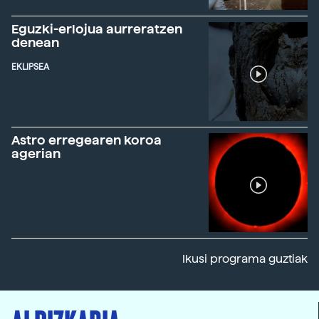
Eguzki-erlojua aurreratzen
denean
EKLIPSEA
Astro erregearen koroa
agerian
Ikusi programa guztiak