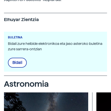
Elhuyar Zientzia
BULETINA
Bidali zure helbide elektronikoa eta jaso asteroko buletina
zure sarrera-ontzian
Bidali
Astronomia