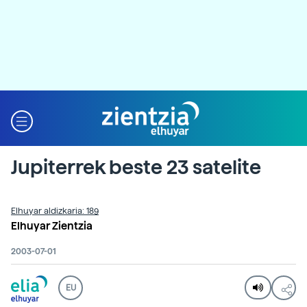
Jupiterrek beste 23 satelite
Elhuyar aldizkaria: 189
Elhuyar Zientzia
2003-07-01
EU