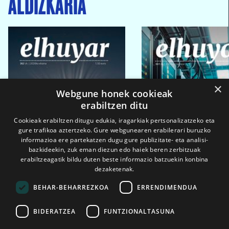
ALDIZKARIA
×
Webgune honek cookieak
erabiltzen ditu
Cookieak erabiltzen ditugu edukia, iragarkiak pertsonalizatzeko eta
gure trafikoa aztertzeko. Gure webgunearen erabilerari buruzko
informazioa ere partekatzen dugu gure publizitate- eta analisi-
bazkideekin, zuk eman diezun edo haiek beren zerbitzuak
erabiltzeagatik bildu duten beste informazio batzuekin konbina
dezaketenak.
BEHAR-BEHARREZKOA
ERRENDIMENDUA
BIDERATZEA
FUNTZIONALTASUNA
2026ko eka. 1a
2026ko mar. 1a