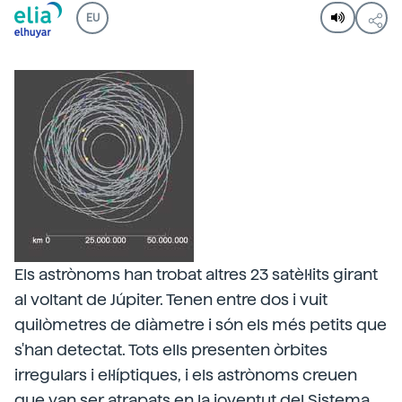
EU
Els astrònoms han trobat altres 23 satèl·lits girant
al voltant de Júpiter. Tenen entre dos i vuit
quilòmetres de diàmetre i són els més petits que
s'han detectat. Tots ells presenten òrbites
irregulars i el·líptiques, i els astrònoms creuen
que van ser atrapats en la joventut del Sistema