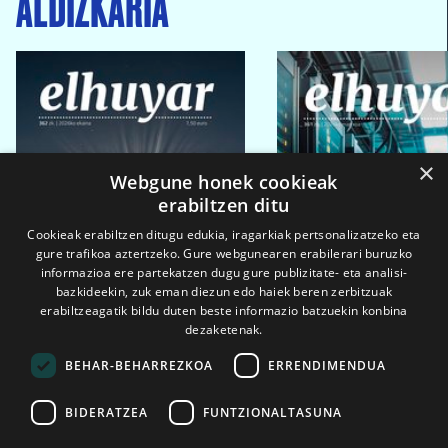
ALDIZKARIA
×
Webgune honek cookieak
erabiltzen ditu
Cookieak erabiltzen ditugu edukia, iragarkiak pertsonalizatzeko eta
gure trafikoa aztertzeko. Gure webgunearen erabilerari buruzko
informazioa ere partekatzen dugu gure publizitate- eta analisi-
bazkideekin, zuk eman diezun edo haiek beren zerbitzuak
erabiltzeagatik bildu duten beste informazio batzuekin konbina
dezaketenak.
BEHAR-BEHARREZKOA
ERRENDIMENDUA
BIDERATZEA
FUNTZIONALTASUNA
2026ko eka. 1a
2026ko mar. 1a