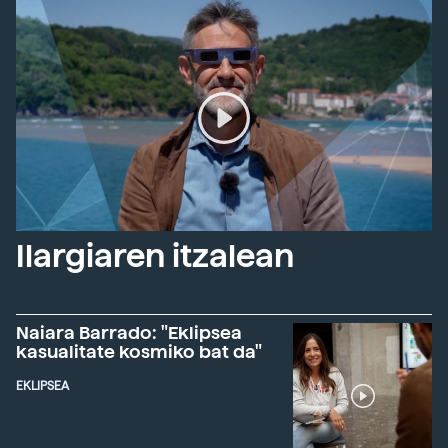
Ilargiaren itzalean
Naiara Barrado: "Eklipsea
kasualitate kosmiko bat da"
EKLIPSEA