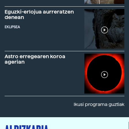
Eguzki-erlojua aurreratzen
denean
EKLIPSEA
Astro erregearen koroa
agerian
Ikusi programa guztiak