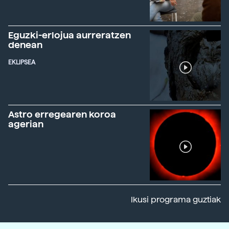
Eguzki-erlojua aurreratzen
denean
EKLIPSEA
Astro erregearen koroa
agerian
Ikusi programa guztiak