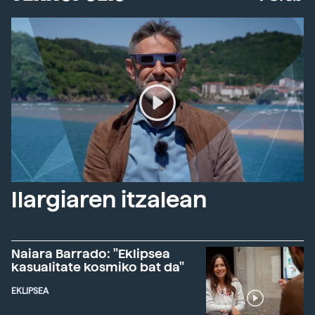
Ilargiaren itzalean
Naiara Barrado: "Eklipsea
kasualitate kosmiko bat da"
EKLIPSEA