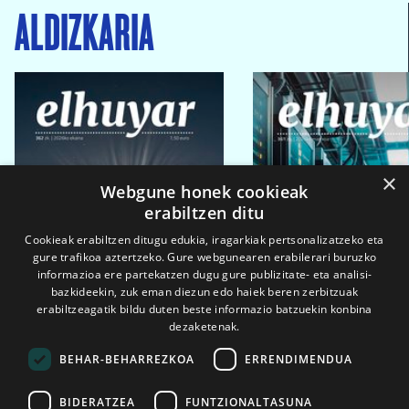
ALDIZKARIA
×
Webgune honek cookieak
erabiltzen ditu
Cookieak erabiltzen ditugu edukia, iragarkiak pertsonalizatzeko eta
gure trafikoa aztertzeko. Gure webgunearen erabilerari buruzko
informazioa ere partekatzen dugu gure publizitate- eta analisi-
bazkideekin, zuk eman diezun edo haiek beren zerbitzuak
erabiltzeagatik bildu duten beste informazio batzuekin konbina
dezaketenak.
BEHAR-BEHARREZKOA
ERRENDIMENDUA
BIDERATZEA
FUNTZIONALTASUNA
2026ko eka. 1a
2026ko mar. 1a