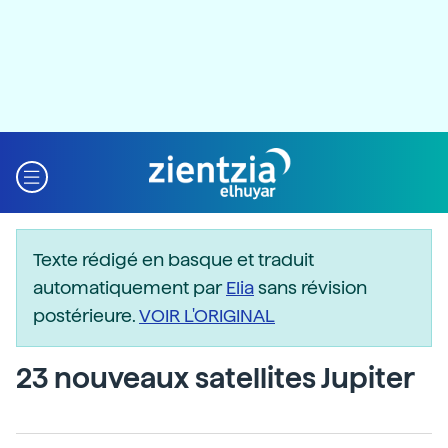
Texte rédigé en basque et traduit
automatiquement par
Elia
sans révision
postérieure.
VOIR L'ORIGINAL
23 nouveaux satellites Jupiter