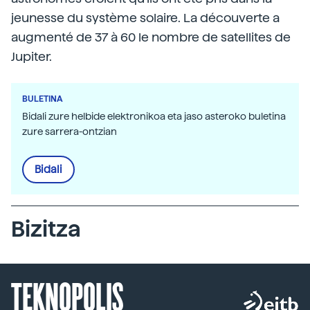
jeunesse du système solaire. La découverte a
augmenté de 37 à 60 le nombre de satellites de
Jupiter.
BULETINA
Bidali zure helbide elektronikoa eta jaso asteroko buletina
zure sarrera-ontzian
Bidali
Bizitza
TEKNOPOLIS