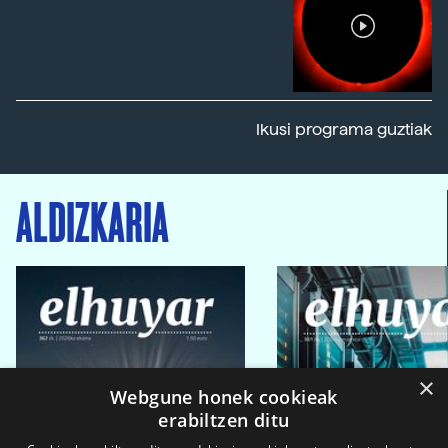
Ikusi programa guztiak
ALDIZKARIA
×
Webgune honek cookieak
erabiltzen ditu