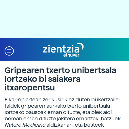
Gripearen txerto unibertsala
lortzeko bi saiakera
itxaropentsu
Elkarren artean zerikusirik ez duten bi ikertzaile-
taldek gripearen aurkako txerto unibertsala
lortzeko pausoak eman dituzte, eta biek aldi
berean eman dituzte jakitera emaitzak, batzuek
Nature Medicine
aldizkarian, eta besteek