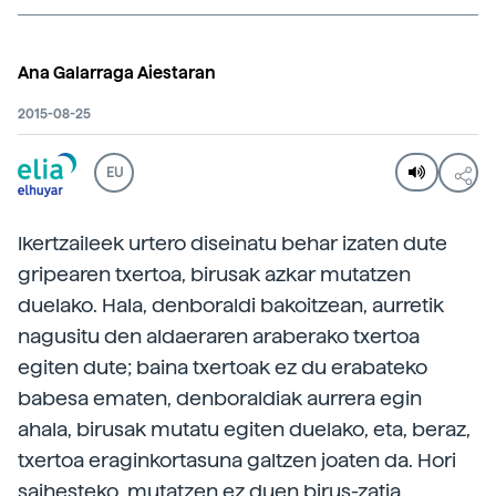
Ana Galarraga Aiestaran
2015-08-25
EU
Ikertzaileek urtero diseinatu behar izaten dute
gripearen txertoa, birusak azkar mutatzen
duelako. Hala, denboraldi bakoitzean, aurretik
nagusitu den aldaeraren araberako txertoa
egiten dute; baina txertoak ez du erabateko
babesa ematen, denboraldiak aurrera egin
ahala, birusak mutatu egiten duelako, eta, beraz,
txertoa eraginkortasuna galtzen joaten da. Hori
saihesteko, mutatzen ez duen birus-zatia