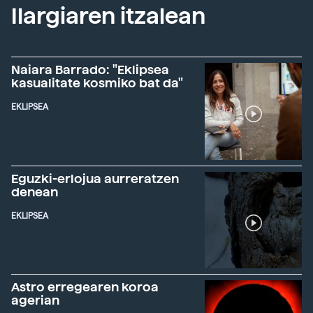
Ilargiaren itzalean
Naiara Barrado: "Eklipsea
kasualitate kosmiko bat da"
EKLIPSEA
Eguzki-erlojua aurreratzen
denean
EKLIPSEA
Astro erregearen koroa
agerian