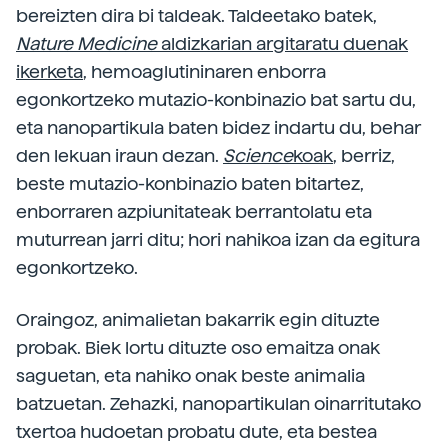
bereizten dira bi taldeak. Taldeetako batek,
Nature Medicine
aldizkarian argitaratu duenak
ikerketa
, hemoaglutininaren enborra
egonkortzeko mutazio-konbinazio bat sartu du,
eta nanopartikula baten bidez indartu du, behar
den lekuan iraun dezan.
Science
koak
, berriz,
beste mutazio-konbinazio baten bitartez,
enborraren azpiunitateak berrantolatu eta
muturrean jarri ditu; hori nahikoa izan da egitura
egonkortzeko.
Oraingoz, animalietan bakarrik egin dituzte
probak. Biek lortu dituzte oso emaitza onak
saguetan, eta nahiko onak beste animalia
batzuetan. Zehazki, nanopartikulan oinarritutako
txertoa hudoetan probatu dute, eta bestea