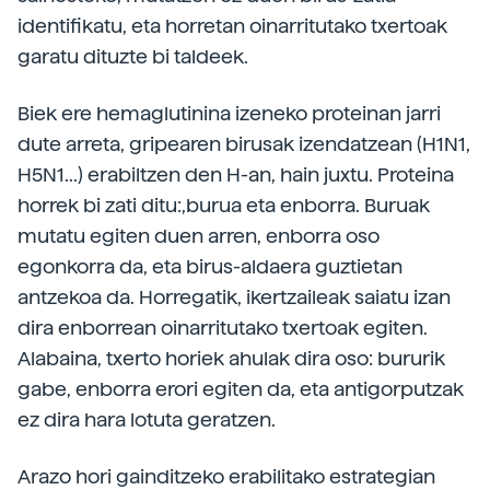
identifikatu, eta horretan oinarritutako txertoak
garatu dituzte bi taldeek.
Biek ere hemaglutinina izeneko proteinan jarri
dute arreta, gripearen birusak izendatzean (H1N1,
H5N1...) erabiltzen den H-an, hain juxtu. Proteina
horrek bi zati ditu:,burua eta enborra. Buruak
mutatu egiten duen arren, enborra oso
egonkorra da, eta birus-aldaera guztietan
antzekoa da. Horregatik, ikertzaileak saiatu izan
dira enborrean oinarritutako txertoak egiten.
Alabaina, txerto horiek ahulak dira oso: bururik
gabe, enborra erori egiten da, eta antigorputzak
ez dira hara lotuta geratzen.
Arazo hori gainditzeko erabilitako estrategian