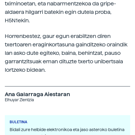
tximinoetan, eta nabarmentzekoa da gripe-
aldaera hilgarri batekin egin dutela proba,
H5N1ekin.
Horrenbestez, gaur egun erabiltzen diren
txertoaren eraginkortasuna gainditzeko oraindik
lan asko dute egiteko, baina, behintzat, pauso
garrantzitsuak eman dituzte txerto unibertsala
lortzeko bidean.
Ana Galarraga Aiestaran
Elhuyar Zientzia
BULETINA
Bidali zure helbide elektronikoa eta jaso asteroko buletina