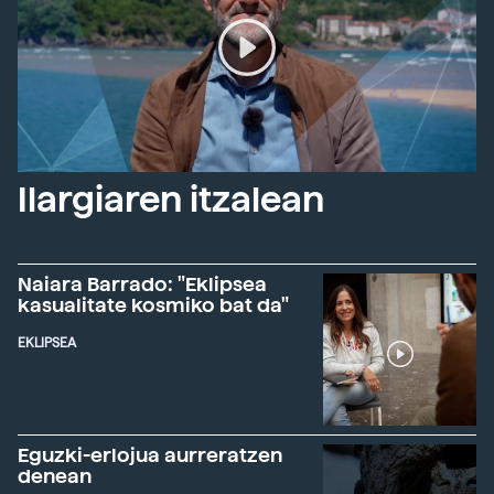
Ilargiaren itzalean
Naiara Barrado: "Eklipsea
kasualitate kosmiko bat da"
EKLIPSEA
Eguzki-erlojua aurreratzen
denean