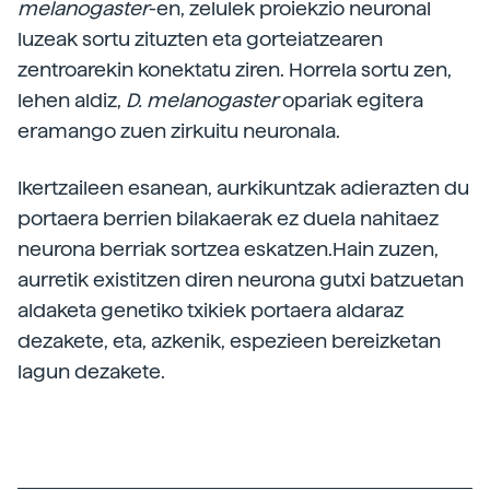
melanogaster
-en, zelulek proiekzio neuronal
luzeak sortu zituzten eta gorteiatzearen
zentroarekin konektatu ziren. Horrela sortu zen,
lehen aldiz,
D. melanogaster
opariak egitera
eramango zuen zirkuitu neuronala.
Ikertzaileen esanean, aurkikuntzak adierazten du
portaera berrien bilakaerak ez duela nahitaez
neurona berriak sortzea eskatzen.Hain zuzen,
aurretik existitzen diren neurona gutxi batzuetan
aldaketa genetiko txikiek portaera aldaraz
dezakete, eta, azkenik, espezieen bereizketan
lagun dezakete.