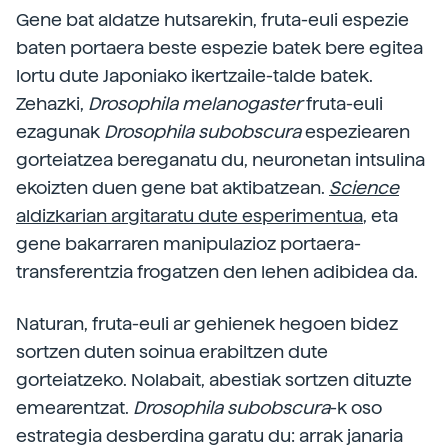
Gene bat aldatze hutsarekin, fruta-euli espezie
baten portaera beste espezie batek bere egitea
lortu dute Japoniako ikertzaile-talde batek.
Zehazki,
Drosophila melanogaster
fruta-euli
ezagunak
Drosophila subobscura
espeziearen
gorteiatzea bereganatu du, neuronetan intsulina
ekoizten duen gene bat aktibatzean.
Science
aldizkarian argitaratu dute esperimentua
, eta
gene bakarraren manipulazioz portaera-
transferentzia frogatzen den lehen adibidea da.
Naturan, fruta-euli ar gehienek hegoen bidez
sortzen duten soinua erabiltzen dute
gorteiatzeko. Nolabait, abestiak sortzen dituzte
emearentzat.
Drosophila subobscura
-k oso
estrategia desberdina garatu du: arrak janaria