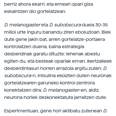
berriz ahora ekarri, eta emeari opari gisa
eskaintzen dio gorteiatzean.
D. melanogaster
eta
D. subobscura
duela 30-35
milioi urte inguru banandu ziren eboluzioan. Biek
dute gene jakin bat, arren gorteiatze-portaera
kontrolatzen duena, baina estrategia
desberdinak garatu dituzte: lehenak abestu
egiten du, eta besteak opariak eman. Ikertzaileek
desberdintasun horren arrazoia argitu zuten:
D.
subobscura
-n, intsulina ekoizten duten neuronak
gorteiatzearen garuneko kontrol-zentrora
konektatzen dira;
D. melanogaster
-en, aldiz,
neurona horiek deskonektatuta jarraitzen dute.
Esperimentuan, gene hori aktibatu zutenean
D.