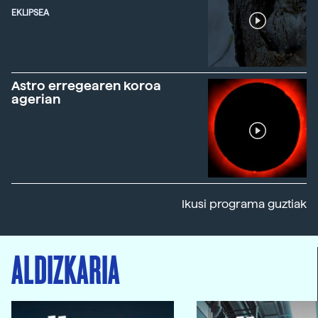
EKLIPSEA
Astro erregearen koroa
agerian
Ikusi programa guztiak
ALDIZKARIA