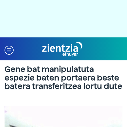
Gene bat manipulatuta
espezie baten portaera beste
batera transferitzea lortu dute