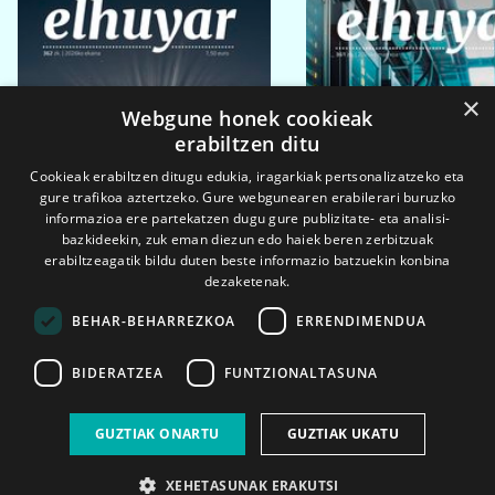
×
Webgune honek cookieak
erabiltzen ditu
Cookieak erabiltzen ditugu edukia, iragarkiak pertsonalizatzeko eta
gure trafikoa aztertzeko. Gure webgunearen erabilerari buruzko
informazioa ere partekatzen dugu gure publizitate- eta analisi-
bazkideekin, zuk eman diezun edo haiek beren zerbitzuak
erabiltzeagatik bildu duten beste informazio batzuekin konbina
dezaketenak.
BEHAR-BEHARREZKOA
ERRENDIMENDUA
BIDERATZEA
FUNTZIONALTASUNA
2026ko eka. 1a
2026ko mar. 1a
GUZTIAK ONARTU
GUZTIAK UKATU
XEHETASUNAK ERAKUTSI