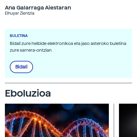
Ana Galarraga Aiestaran
Elhuyar Zientzia
BULETINA
Bidali zure helbide elektronikoa eta jaso asteroko buletina
zure sarrera-ontzian
Bidali
Eboluzioa