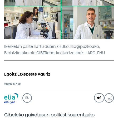
Ikerketan parte hartu duten EHUko, Biogipuzkoako,
Biobizkaiako eta CIBERehd-ko ikertzaileak. - ARG: EHU
Egoitz Etxebeste Aduriz
2026-07-01
EU
Gibeleko gaixotasun polikistikoarentzako