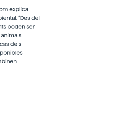
com explica
iental. “Des del
nts poden ser
 animals
 cas dels
sponibles
mbinen