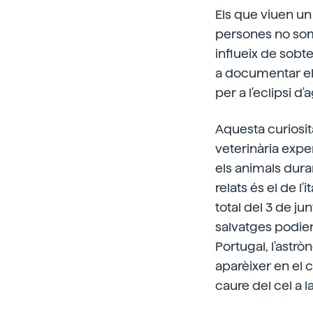
Els que viuen un
persones no som 
influeix de sobte
a documentar el
per a l'eclipsi d'
Aquesta curiosit
veterinària exp
els animals duran
relats és el de l'
total del 3 de jun
salvatges podien 
Portugal, l'astrò
aparèixer en el c
caure del cel a l