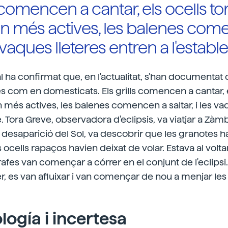
s comencen a cantar, els ocells to
en més actives, les balenes com
s vaques lleteres entren a l'establ
l ha confirmat que, en l'actualitat, s'han documentat 
s com en domesticats. Els grills comencen a cantar, e
n més actives, les balenes comencen a saltar, i les va
e. Tora Greve, observadora d'eclipsis, va viatjar a Zàm
a desaparició del Sol, va descobrir que les granotes
s ocells rapaços havien deixat de volar. Estava al volta
rafes van començar a córrer en el conjunt de l'eclipsi.
r, es van afluixar i van començar de nou a menjar les 
logía i incertesa