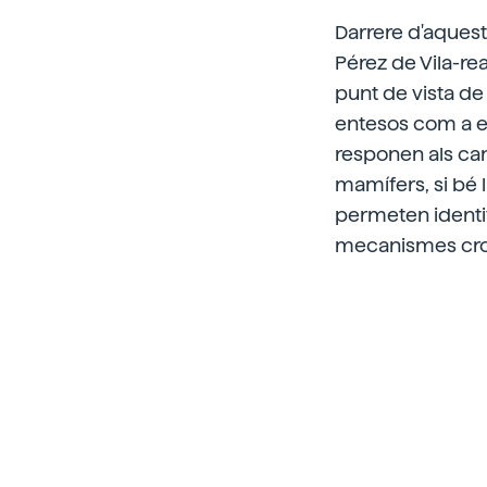
Darrere d'aques
Pérez de Vila-rea
punt de vista d
entesos com a e
responen als can
mamífers, si bé 
permeten identi
mecanismes cro