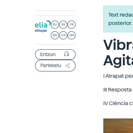
Text reda
posterio
EU
ES
FR
EN
CA
GA
Vibra
Agit
Partekatu
I Atrapat pe
III Resposta
IV Ciència 