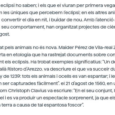
 eclipsi ho saben; i els que el viuran per primera vega
les úniques que percebem l'eclipsi; en els altres a
 convertir el dia en nit, i buidar de nou. Amb l'atenció
 seu comportament, han organitzat projectes de ciè
agost.
at pels animals no és nova. Maider Pérez de Vila-real 
erta en etologia que ha rastrejat documents sobre co
t els eclipsis. Ha trobat exemples significatius: “Un 
italià Ristoro d’Arezzo. va descriure el que va succeir du
y de 1239: tots els animals i ocells es van espantar; i l
ser capturades fàcilment”. el 21 d'agost de 1560, en un
nom Christoph Clavius va escriure: “En el seu conjunt, 
el i es va produir un espectacle sorprenent, ja que el
a terra a causa de tal espantosa foscor”.