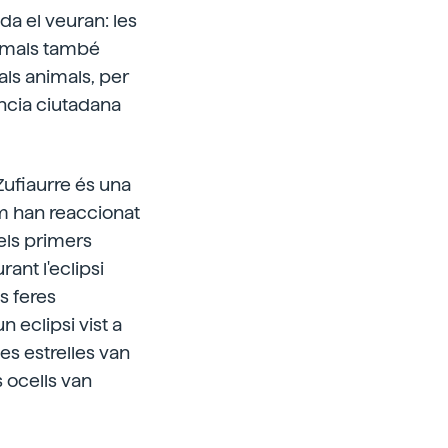
da el veuran: les
nimals també
 als animals, per
ncia ciutadana
Zufiaurre és una
m han reaccionat
dels primers
rant l'eclipsi
es feres
 eclipsi vist a
les estrelles van
s ocells van