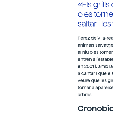
«Els grill
o es torn
saltar i le
Pérez de Vila-rea
animals salvatge
al niu o es torne
entren a l'establ
en 2001 i, amb l
a cantar i que el
veure que les gi
tornar a aparèixe
arbres.
Cronobio