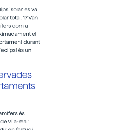
psi solar. es va
ar total. 17 Van
ífers com a
roximadament el
portament durant
'eclipsi és un
ervades
ortaments
amífers és
e Vila-real:
r, en l'estudi