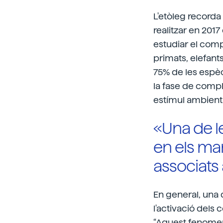
L'etòleg recorda 
realitzar en 2017
estudiar el com
primats, elefant
75% de les espè
la fase de comple
estímul ambiental
«Una de 
en els ma
associats
En general, una
l'activació dels
“Aquest fenomen 