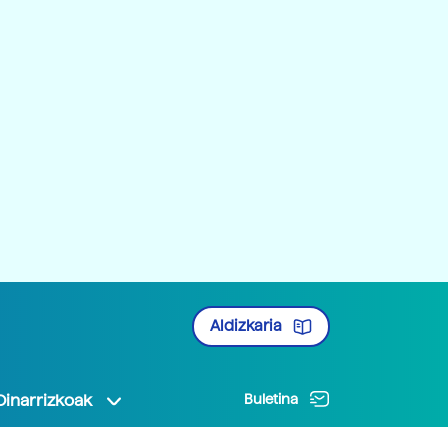
Aldizkaria
Oinarrizkoak
Buletina