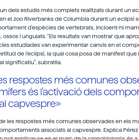
un dels estudis més complets realitzats durant un ecli
 en el zoo Riverbanks de Columbia durant un eclipsi sol
portament d'espècies de vertebrats, incloent-hi mam
s, ossos i ungulats. “Els resultats van mostrar que ap
cies estudiades van experimentar canvis en el com
titud de l'eclipsi, la qual cosa posa de manifest que l
 significatiu”, subratlla.
les respostes més comunes obs
mífers és l'activació dels comp
 al capvespre»
 de les respostes més comunes observades en els m
 comportaments associats al capvespre. Explica Pérez d
pot explicar-se en el marc de la cronobiología; és a di