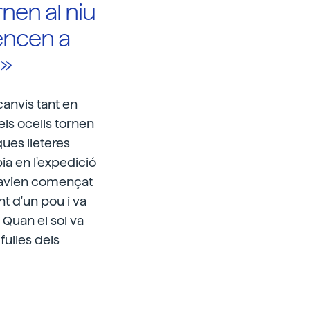
rnen al niu
encen a
e»
canvis tant en
ls ocells tornen
ques lleteres
bia en l'expedició
 havien començat
nt d'un pou i va
 Quan el sol va
fulles dels