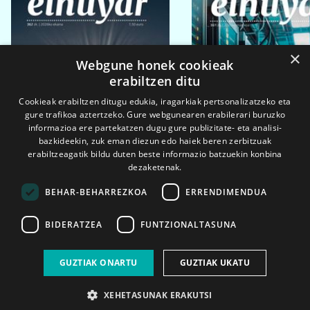
×
Webgune honek cookieak
erabiltzen ditu
Cookieak erabiltzen ditugu edukia, iragarkiak pertsonalizatzeko eta
gure trafikoa aztertzeko. Gure webgunearen erabilerari buruzko
informazioa ere partekatzen dugu gure publizitate- eta analisi-
bazkideekin, zuk eman diezun edo haiek beren zerbitzuak
erabiltzeagatik bildu duten beste informazio batzuekin konbina
dezaketenak.
BEHAR-BEHARREZKOA
ERRENDIMENDUA
BIDERATZEA
FUNTZIONALTASUNA
2026ko eka. 1a
2026ko mar. 1a
GUZTIAK ONARTU
GUZTIAK UKATU
XEHETASUNAK ERAKUTSI