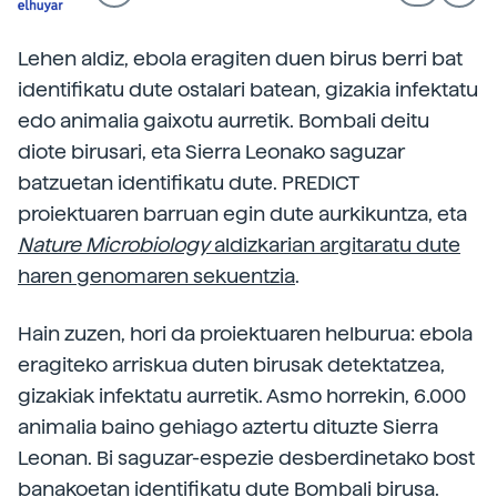
Lehen aldiz, ebola eragiten duen birus berri bat
identifikatu dute ostalari batean, gizakia infektatu
edo animalia gaixotu aurretik. Bombali deitu
diote birusari, eta Sierra Leonako saguzar
batzuetan identifikatu dute. PREDICT
proiektuaren barruan egin dute aurkikuntza, eta
Nature Microbiology
aldizkarian argitaratu dute
haren genomaren sekuentzia
.
Hain zuzen, hori da proiektuaren helburua: ebola
eragiteko arriskua duten birusak detektatzea,
gizakiak infektatu aurretik. Asmo horrekin, 6.000
animalia baino gehiago aztertu dituzte Sierra
Leonan. Bi saguzar-espezie desberdinetako bost
banakoetan identifikatu dute Bombali birusa.