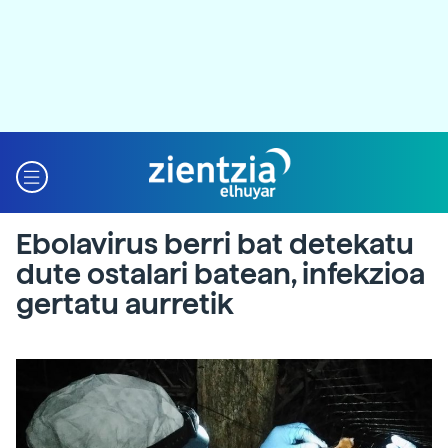
Ebolavirus berri bat detekatu
dute ostalari batean, infekzioa
gertatu aurretik