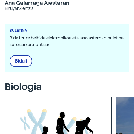
Ana Galarraga Aiestaran
Elhuyar Zientzia
BULETINA
Bidali zure helbide elektronikoa eta jaso asteroko buletina
zure sarrera-ontzian
Bidali
Biologia