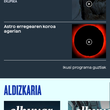
EKLIPSEA
Astro erregearen koroa
agerian
Ikusi programa guztiak
ALDIZKARIA