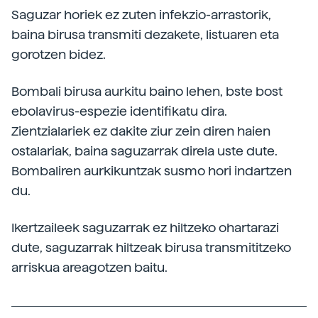
Saguzar horiek ez zuten infekzio-arrastorik,
baina birusa transmiti dezakete, listuaren eta
gorotzen bidez.
Bombali birusa aurkitu baino lehen, bste bost
ebolavirus-espezie identifikatu dira.
Zientzialariek ez dakite ziur zein diren haien
ostalariak, baina saguzarrak direla uste dute.
Bombaliren aurkikuntzak susmo hori indartzen
du.
Ikertzaileek saguzarrak ez hiltzeko ohartarazi
dute, saguzarrak hiltzeak birusa transmititzeko
arriskua areagotzen baitu.