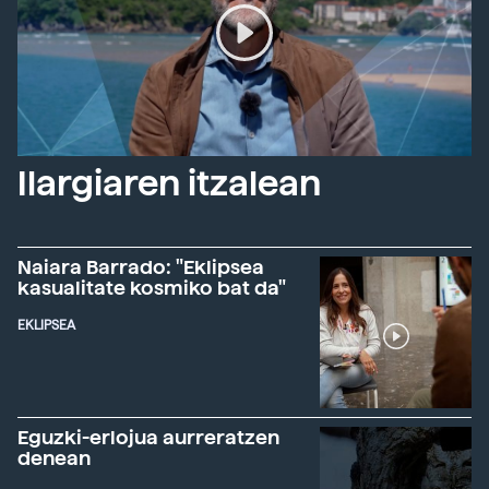
Ilargiaren itzalean
Naiara Barrado: "Eklipsea
kasualitate kosmiko bat da"
EKLIPSEA
Eguzki-erlojua aurreratzen
denean