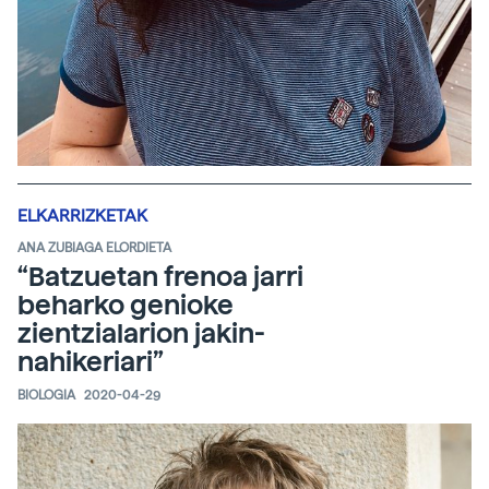
ELKARRIZKETAK
ANA ZUBIAGA ELORDIETA
“Batzuetan frenoa jarri
beharko genioke
zientzialarion jakin-
nahikeriari”
BIOLOGIA
2020-04-29