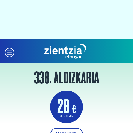
338. ALDIZKARIA
28
€
/URTEAN