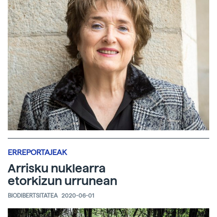
ERREPORTAJEAK
Arrisku nuklearra
etorkizun urrunean
BIODIBERTSITATEA
2020-06-01