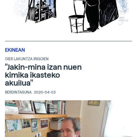
EKINEAN
OIER LAKUNTZA IRIGOIEN
"Jakin-mina izan nuen
kimika ikasteko
akuilua"
BERDINTASUNA
2020-04-03