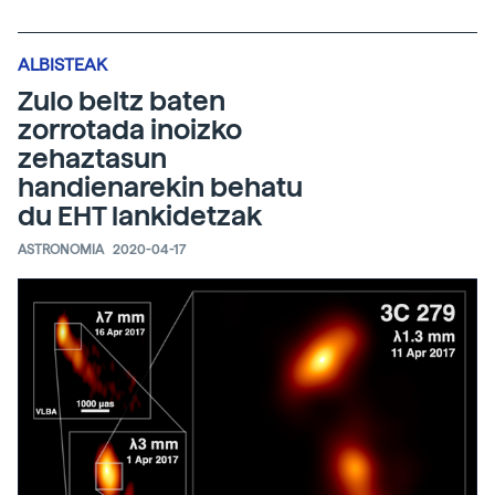
ALBISTEAK
Zulo beltz baten
zorrotada inoizko
zehaztasun
handienarekin behatu
du EHT lankidetzak
ASTRONOMIA
2020-04-17