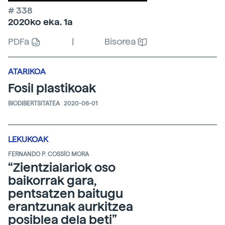
# 338
2020ko eka. 1a
PDFa
|
Bisorea
ATARIKOA
Fosil plastikoak
BIODIBERTSITATEA
2020-06-01
LEKUKOAK
FERNANDO P. COSSÍO MORA
“Zientzialariok oso
baikorrak gara,
pentsatzen baitugu
erantzunak aurkitzea
posiblea dela beti”