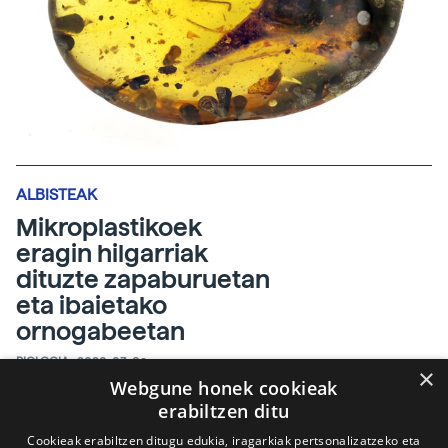
ALBISTEAK
Mikroplastikoek
eragin hilgarriak
dituzte zapaburuetan
eta ibaietako
ornogabeetan
BIOLOGIA
2020-03-09
×
Webgune honek cookieak
erabiltzen ditu
Cookieak erabiltzen ditugu edukia, iragarkiak pertsonalizatzeko eta