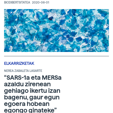
BIODIBERTSITATEA
2020-06-01
ELKARRIZKETAK
NEREA ZABALETA LASARTE
“SARS-1a eta MERSa
azaldu zirenean
gehiago ikertu izan
bagenu, gaur egun
egoera hobean
egongo ginateke”