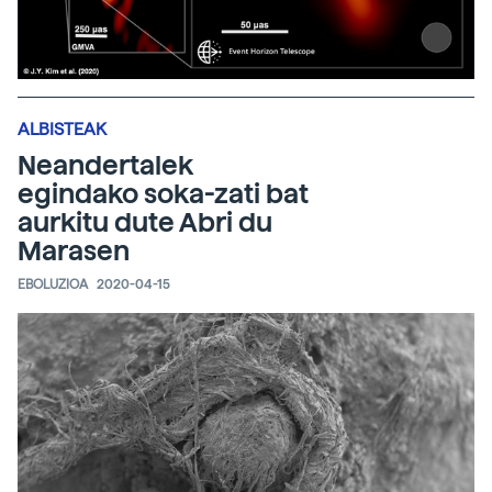
ALBISTEAK
Neandertalek
egindako soka-zati bat
aurkitu dute Abri du
Marasen
EBOLUZIOA
2020-04-15