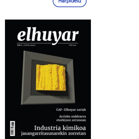
Harpidetu