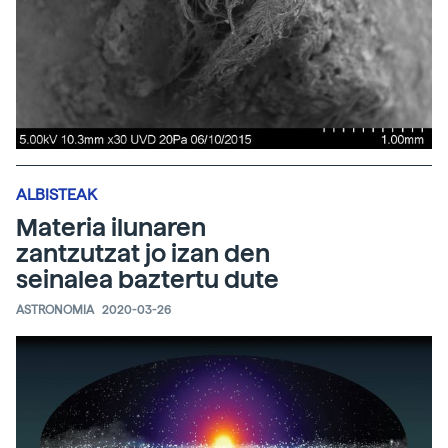
ALBISTEAK
Materia ilunaren
zantzutzat jo izan den
seinalea baztertu dute
ASTRONOMIA
2020-03-26