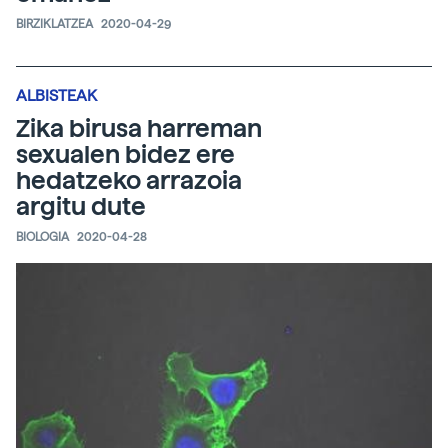
BIRZIKLATZEA
2020-04-29
ALBISTEAK
Zika birusa harreman
sexualen bidez ere
hedatzeko arrazoia
argitu dute
BIOLOGIA
2020-04-28