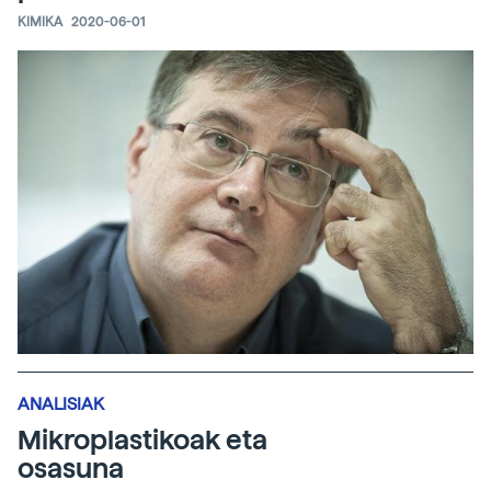
KIMIKA
2020-06-01
ANALISIAK
Mikroplastikoak eta
osasuna