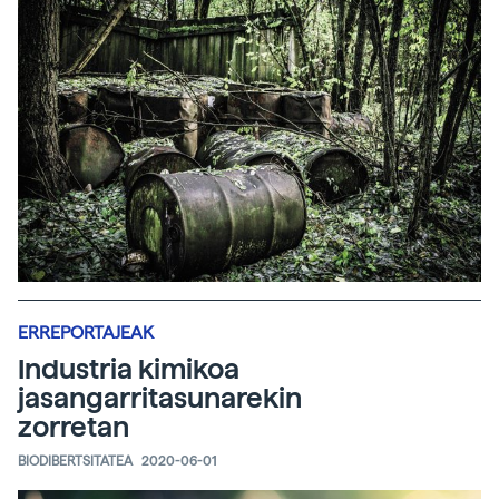
ERREPORTAJEAK
Industria kimikoa
jasangarritasunarekin
zorretan
BIODIBERTSITATEA
2020-06-01