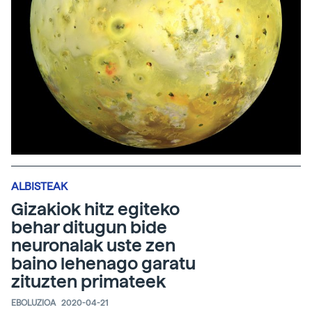
ALBISTEAK
Gizakiok hitz egiteko
behar ditugun bide
neuronalak uste zen
baino lehenago garatu
zituzten primateek
EBOLUZIOA
2020-04-21