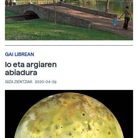
GAI LIBREAN
Io eta argiaren
abiadura
GIZA ZIENTZIAK
2020-04-29