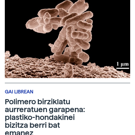
GAI LIBREAN
Polimero birziklatu
aurreratuen garapena:
plastiko-hondakinei
bizitza berri bat
emanez