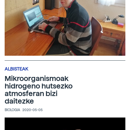
ALBISTEAK
Mikroorganismoak
hidrogeno hutsezko
atmosferan bizi
daitezke
BIOLOGIA
2020-05-05