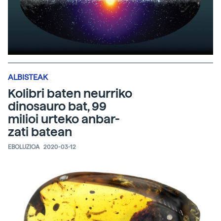
ALBISTEAK
Kolibri baten neurriko
dinosauro bat, 99
milioi urteko anbar-
zati batean
EBOLUZIOA
2020-03-12