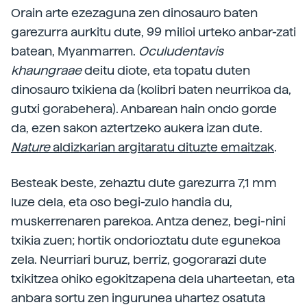
Orain arte ezezaguna zen dinosauro baten
garezurra aurkitu dute, 99 milioi urteko anbar-zati
batean, Myanmarren.
Oculudentavis
khaungraae
deitu diote, eta topatu duten
dinosauro txikiena da (kolibri baten neurrikoa da,
gutxi gorabehera). Anbarean hain ondo gorde
da, ezen sakon aztertzeko aukera izan dute.
Nature
aldizkarian argitaratu dituzte emaitzak
.
Besteak beste, zehaztu dute garezurra 7,1 mm
luze dela, eta oso begi-zulo handia du,
muskerrenaren parekoa. Antza denez, begi-nini
txikia zuen; hortik ondorioztatu dute egunekoa
zela. Neurriari buruz, berriz, gogorarazi dute
txikitzea ohiko egokitzapena dela uharteetan, eta
anbara sortu zen ingurunea uhartez osatuta