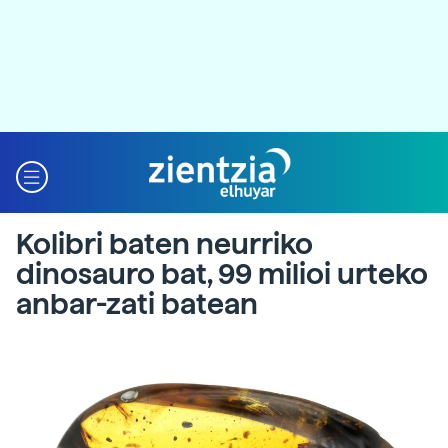
Kolibri baten neurriko
dinosauro bat, 99 milioi urteko
anbar-zati batean