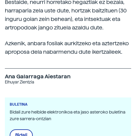
Bestalde, neurri horretako hegaztiak ez bezala,
harraparia zela uste dute, hortzak baitzituen (30
inguru goian zein behean), eta intsektuak eta
artropodoak jango zituela azaldu dute.
Azkenik, anbara fosilak aurkitzeko eta aztertzeko
aproposa dela nabarmendu dute ikertzaileek.
Ana Galarraga Aiestaran
Elhuyar Zientzia
BULETINA
Bidali zure helbide elektronikoa eta jaso asteroko buletina
zure sarrera-ontzian
Bidali