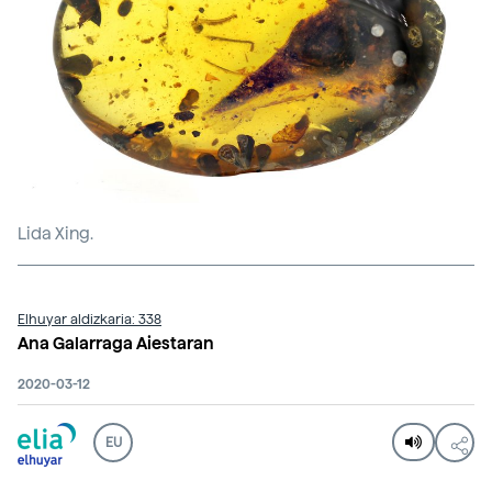
Lida Xing.
Elhuyar aldizkaria: 338
Ana Galarraga Aiestaran
2020-03-12
EU