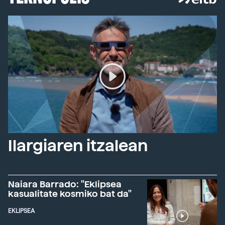
Ilargiaren itzalean
Naiara Barrado: "Eklipsea
kasualitate kosmiko bat da"
EKLIPSEA