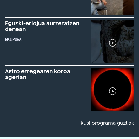
Eguzki-erlojua aurreratzen
denean
EKLIPSEA
Astro erregearen koroa
agerian
Ikusi programa guztiak