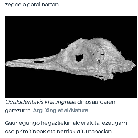
zegoela garai hartan.
Oculudentavis khaungraae
dinosauroaren
garezurra.
Arg. Xing et al/Nature
Gaur egungo hegaztiekin alderatuta, ezaugarri
oso primitiboak eta berriak ditu nahasian.