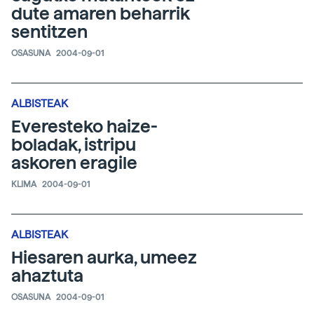
dute amaren beharrik
sentitzen
OSASUNA
2004-09-01
ALBISTEAK
Everesteko haize-
boladak, istripu
askoren eragile
KLIMA
2004-09-01
ALBISTEAK
Hiesaren aurka, umeez
ahaztuta
OSASUNA
2004-09-01