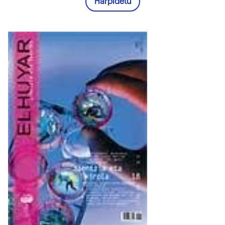
Harpidetu