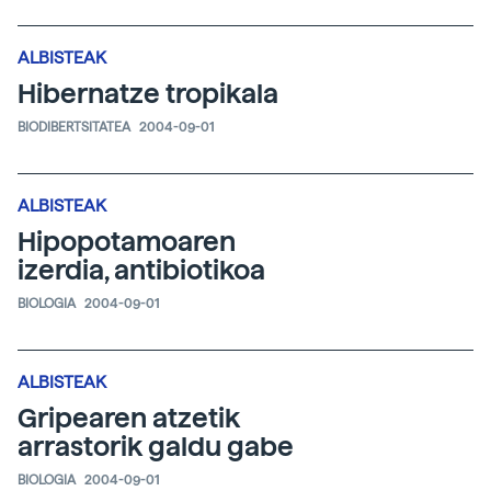
ALBISTEAK
Hibernatze tropikala
BIODIBERTSITATEA
2004-09-01
ALBISTEAK
Hipopotamoaren
izerdia, antibiotikoa
BIOLOGIA
2004-09-01
ALBISTEAK
Gripearen atzetik
arrastorik galdu gabe
BIOLOGIA
2004-09-01