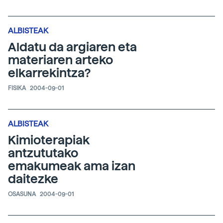
ALBISTEAK
Aldatu da argiaren eta
materiaren arteko
elkarrekintza?
FISIKA
2004-09-01
ALBISTEAK
Kimioterapiak
antzututako
emakumeak ama izan
daitezke
OSASUNA
2004-09-01