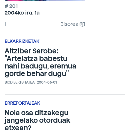
# 201
2004ko ira. 1a
|
Bisorea
ELKARRIZKETAK
Aitziber Sarobe:
"Artelatza babestu
nahi badugu, eremua
gorde behar dugu"
BIODIBERTSITATEA
2004-09-01
ERREPORTAJEAK
Nola osa ditzakegu
jangelako otorduak
etxean?