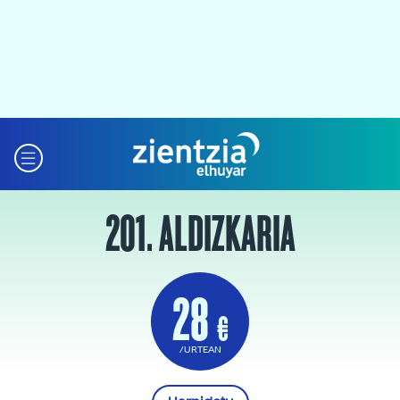
201. ALDIZKARIA
28
€
/URTEAN