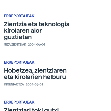
ERREPORTAJEAK
Zientzia eta teknologia
kirolaren alor
guztietan
GIZA ZIENTZIAK
2004-09-01
ERREPORTAJEAK
Hobetzea, zientziaren
eta kirolarien helburu
INGENIARITZA
2004-09-01
ERREPORTAJEAK
Zientziari toki gutxi