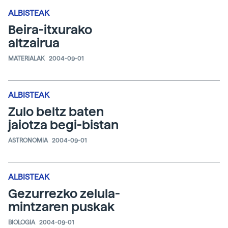
ALBISTEAK
Beira-itxurako
altzairua
MATERIALAK
2004-09-01
ALBISTEAK
Zulo beltz baten
jaiotza begi-bistan
ASTRONOMIA
2004-09-01
ALBISTEAK
Gezurrezko zelula-
mintzaren puskak
BIOLOGIA
2004-09-01