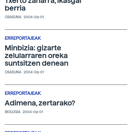
Txerto zaharra, ikasgai
berria
OSASUNA
2004-09-01
ERREPORTAJEAK
Minbizia: gizarte
zelularraren oreka
suntsitzen denean
OSASUNA
2004-09-01
ERREPORTAJEAK
Adimena, zertarako?
BIOLOGIA
2004-09-01