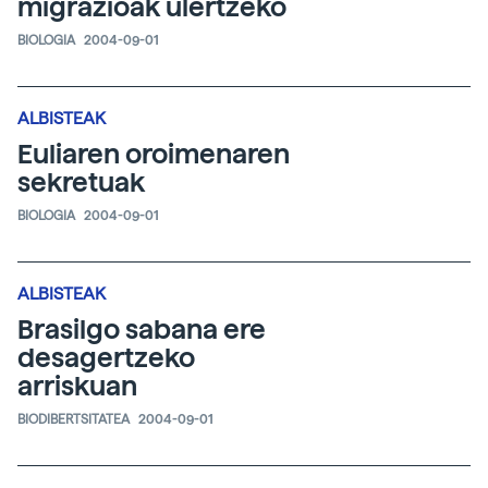
migrazioak ulertzeko
BIOLOGIA
2004-09-01
ALBISTEAK
Euliaren oroimenaren
sekretuak
BIOLOGIA
2004-09-01
ALBISTEAK
Brasilgo sabana ere
desagertzeko
arriskuan
BIODIBERTSITATEA
2004-09-01