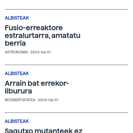
ALBISTEAK
Fusio-erreaktore
estralurtarra, amatatu
berria
ASTRONOMIA
2004-09-01
ALBISTEAK
Arrain bat errekor-
liburura
BIODIBERTSITATEA
2004-09-01
ALBISTEAK
Sagutxo mutanteek ez