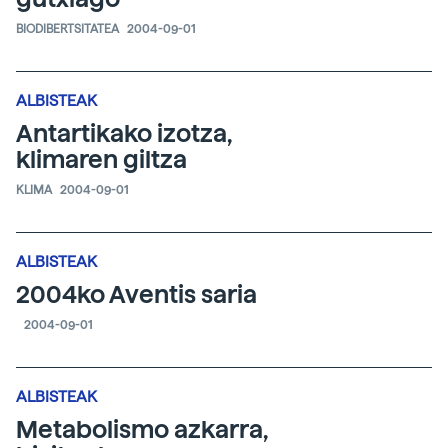
BIODIBERTSITATEA
2004-09-01
ALBISTEAK
Antartikako izotza,
klimaren giltza
KLIMA
2004-09-01
ALBISTEAK
2004ko Aventis saria
2004-09-01
ALBISTEAK
Metabolismo azkarra,