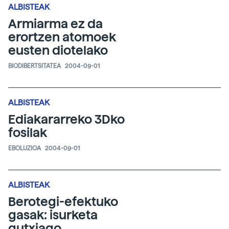
ALBISTEAK
Armiarma ez da
erortzen atomoek
eusten diotelako
BIODIBERTSITATEA
2004-09-01
ALBISTEAK
Ediakararreko 3Dko
fosilak
EBOLUZIOA
2004-09-01
ALBISTEAK
Berotegi-efektuko
gasak: isurketa
gutxiago