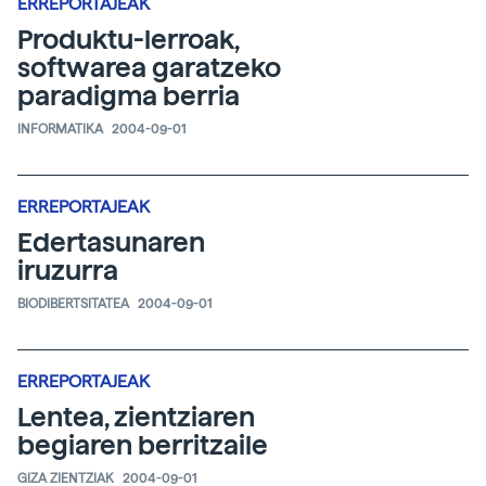
ERREPORTAJEAK
Produktu-lerroak,
softwarea garatzeko
paradigma berria
INFORMATIKA
2004-09-01
ERREPORTAJEAK
Edertasunaren
iruzurra
BIODIBERTSITATEA
2004-09-01
ERREPORTAJEAK
Lentea, zientziaren
begiaren berritzaile
GIZA ZIENTZIAK
2004-09-01