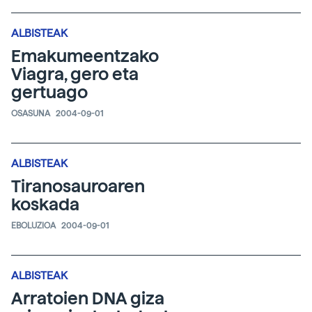
ALBISTEAK
Emakumeentzako
Viagra, gero eta
gertuago
OSASUNA
2004-09-01
ALBISTEAK
Tiranosauroaren
koskada
EBOLUZIOA
2004-09-01
ALBISTEAK
Arratoien DNA giza