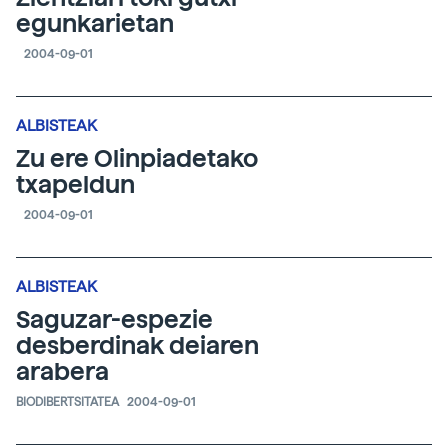
egunkarietan
2004-09-01
ALBISTEAK
Zu ere Olinpiadetako
txapeldun
2004-09-01
ALBISTEAK
Saguzar-espezie
desberdinak deiaren
arabera
BIODIBERTSITATEA
2004-09-01