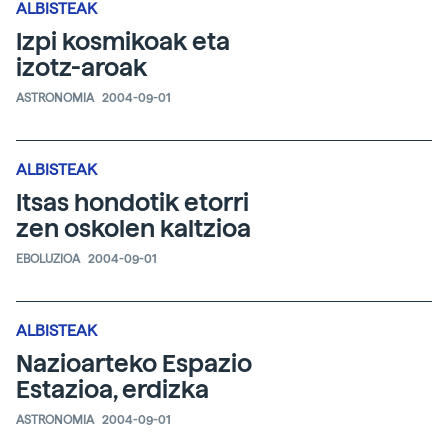
ALBISTEAK
Izpi kosmikoak eta
izotz-aroak
ASTRONOMIA
2004-09-01
ALBISTEAK
Itsas hondotik etorri
zen oskolen kaltzioa
EBOLUZIOA
2004-09-01
ALBISTEAK
Nazioarteko Espazio
Estazioa, erdizka
ASTRONOMIA
2004-09-01