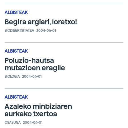
ALBISTEAK
Begira argiari, loretxo!
BIODIBERTSITATEA
2004-09-01
ALBISTEAK
Poluzio-hautsa
mutazioen eragile
BIOLOGIA
2004-09-01
ALBISTEAK
Azaleko minbiziaren
aurkako txertoa
OSASUNA
2004-09-01