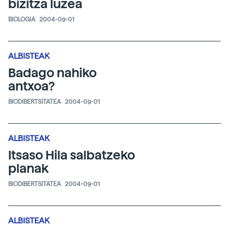
bizitza luzea
BIOLOGIA
2004-09-01
ALBISTEAK
Badago nahiko
antxoa?
BIODIBERTSITATEA
2004-09-01
ALBISTEAK
Itsaso Hila salbatzeko
planak
BIODIBERTSITATEA
2004-09-01
ALBISTEAK