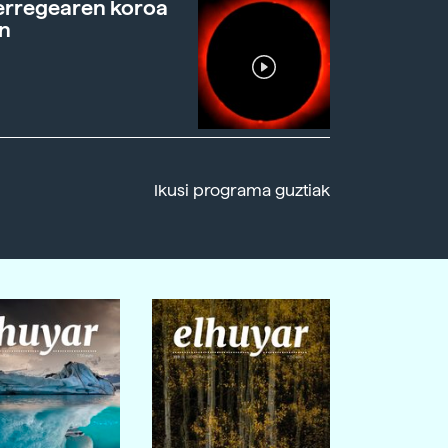
erregearen koroa
n
Ikusi programa guztiak