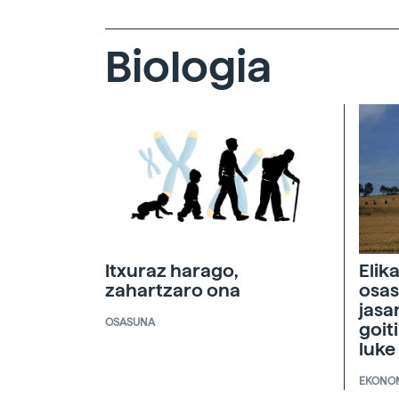
Biologia
Itxuraz harago,
Elik
zahartzaro ona
osas
jasa
OSASUNA
goit
luke
EKONO