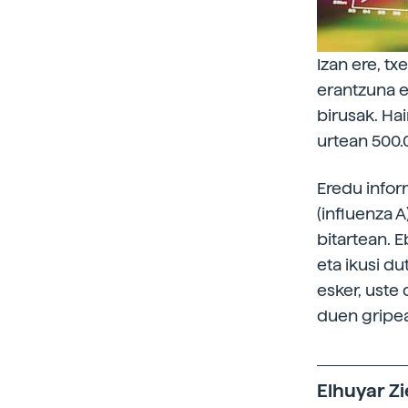
Izan ere, t
erantzuna e
birusak. Ha
urtean 500.
Eredu infor
(influenza A
bitartean. E
eta ikusi du
esker, uste
duen gripea
Elhuyar Zi