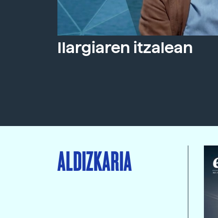
Ilargiaren itzalean
ALDIZKARIA