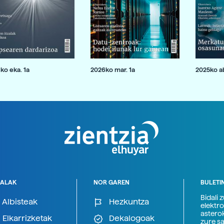
ko eka. 1a
2026ko mar. 1a
2025ko ab
ALAK
NOR GAREN
BULETI
Bidali 
Albisteak
Hezkuntza
elektro
astero
Elkarrizketak
Dekalogoak
zure s