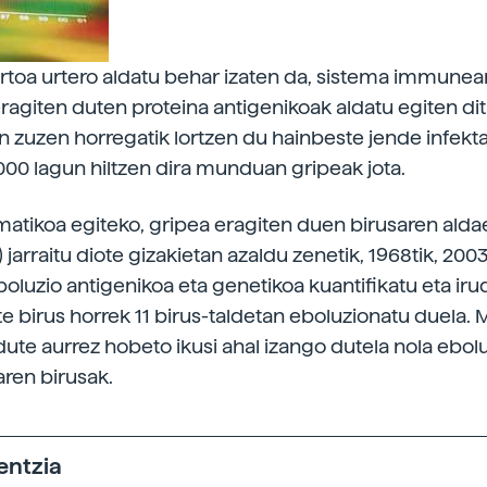
xertoa urtero aldatu behar izaten da, sistema immunea
ragiten duten proteina antigenikoak aldatu egiten di
in zuzen horregatik lortzen du hainbeste jende infekta
000 lagun hiltzen dira munduan gripeak jota.
matikoa egiteko, gripea eragiten duen birusaren aldae
) jarraitu diote gizakietan azaldu zenetik, 1968tik, 200
boluzio antigenikoa eta genetikoa kuantifikatu eta iru
te birus horrek 11 birus-taldetan eboluzionatu duela. 
 dute aurrez hobeto ikusi ahal izango dutela nola ebo
ren birusak.
entzia