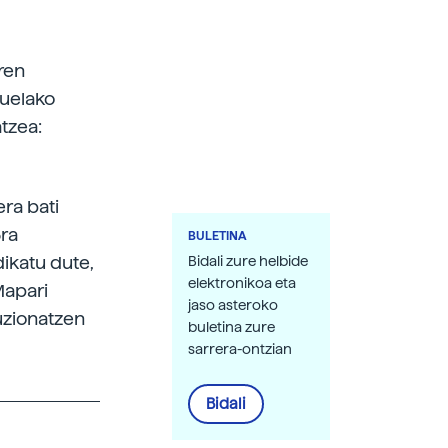
ren
tuelako
tzea:
ra bati
3ra
BULETINA
dikatu dute,
Bidali zure helbide
elektronikoa eta
Mapari
jaso asteroko
luzionatzen
buletina zure
sarrera-ontzian
Bidali