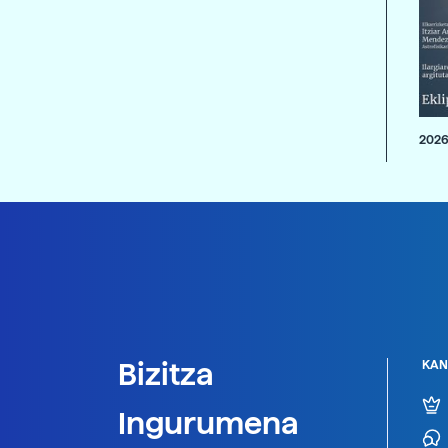
2026
Bizitza
KAN
Ingurumena