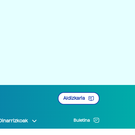
Aldizkaria
Oinarrizkoak
Buletina