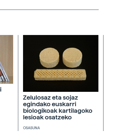
i
Zelulosaz eta sojaz
egindako euskarri
biologikoak kartilagoko
lesioak osatzeko
OSASUNA