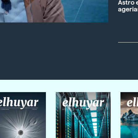
Astro 
ageria