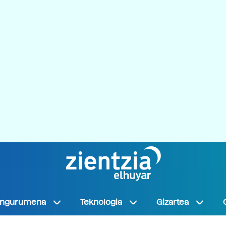
Ingurumena
Teknologia
Gizartea