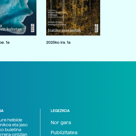
e. 1a
2025ko ira. 1a
NA
LEGEZKOA
zure helbide
Nor gara
nikoa eta jaso
ko buletina
Publizitatea
arrera-ontzian