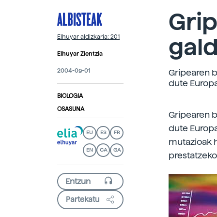
ALBISTEAK
Grip
gal
Elhuyar aldizkaria: 201
Elhuyar Zientzia
2004-09-01
Gripearen b
dute Europa
BIOLOGIA
OSASUNA
Gripearen b
dute Europa
EU
ES
FR
mutazioak h
EN
CA
GA
prestatzeko
Partekatu