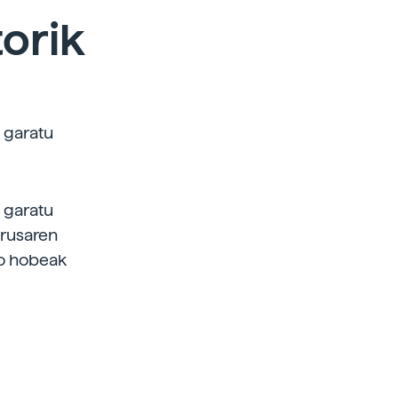
torik
t garatu
t garatu
irusaren
to hobeak