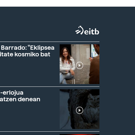
 Barrado: "Eklipsea
itate kosmiko bat
-erlojua
ratzen denean