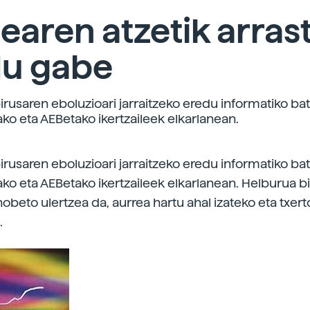
earen atzetik arras
du gabe
irusaren eboluzioari jarraitzeko eredu informatiko ba
ko eta AEBetako ikertzaileek elkarlanean.
irusaren eboluzioari jarraitzeko eredu informatiko ba
ko eta AEBetako ikertzaileek elkarlanean. Helburua b
obeto ulertzea da, aurrea hartu ahal izateko eta txer
.