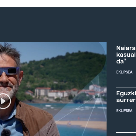
Naiara
kasual
da"
EKLIPSEA
Eguzki
aurre
EKLIPSEA