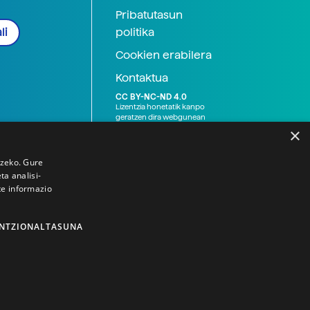
Pribatutasun
politika
li
Cookien erabilera
Kontaktua
CC BY-NC-ND 4.0
Lizentzia honetatik kanpo
geratzen dira webgunean
argitaratutako baliabide
×
grafikoak (argazki eta
ilustrazioak), baita Elhuyar ez
den bestelako erakunde eta
tzeko. Gure
norbanakoek idatzitakoak
a analisi-
ere. Kanpo-esteken bidez
te informazio
emandako edukiak esteka
horietan agertzen den
lizentziapean daude,
gehienetan copyright-a
NTZIONALTASUNA