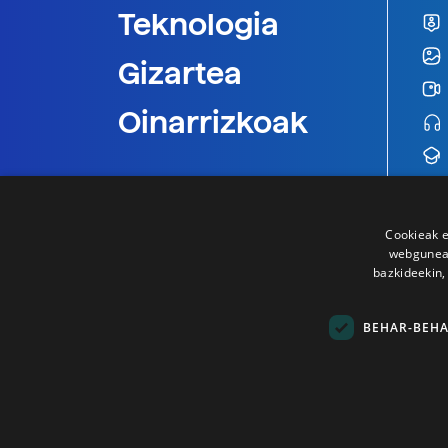
Teknologia
Gizartea
Oinarrizkoak
Cookieak e
webgunear
bazkideekin,
BEHAR-BEH