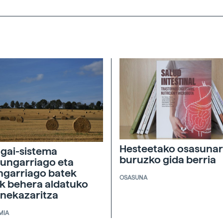
Hesteetako osasunar
agai-sistema
buruzko gida berria
ungarriago eta
ngarriago batek
OSASUNA
ik behera aldatuko
 nekazaritza
MIA