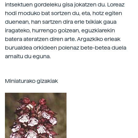
intsektuen gordeleku gisa jokatzen du. Loreaz
hodi moduko bat sortzen du, eta, hotz egiten
duenean, han sartzen dira erle txikiak gaua
iragateko, hurrengo goizean, eguzkiarekin
batera ateratzen diren arte. Argazkiko erleak
burualdea orkideen polenaz bete-betea duela
amaitu du eguna.
Miniaturako gizakiak