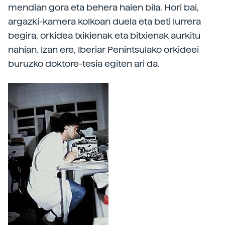
mendian gora eta behera haien bila. Hori bai,
argazki-kamera kolkoan duela eta beti lurrera
begira, orkidea txikienak eta bitxienak aurkitu
nahian. Izan ere, Iberiar Penintsulako orkideei
buruzko doktore-tesia egiten ari da.