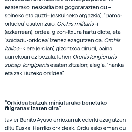
esaterako, neskatila bat gogorarazten du –
soineko eta guzti– (eskuineko argazkia). “Dama-
orkidea” esaten zaio.
Orchis militaris
-i
(ezkerrean), ordea, gizon-itxura hartu diote, eta
“soldadu-orkidea” izenez ezagutzen da.
Orchis
italica
-k ere (erdian) gizontxoa dirudi, baina
aurrekoari ez bezala, lehen
Orchis longicruris
subsp. longipenis
esaten zitzaion; alegia, “hanka
eta zakil luzeko orkidea”.
“Orkidea batzuk miniaturako benetako
filigranak izaten dira”
Javier Benito Ayuso errioxarrak ederki ezagutzen
ditu Euskal Herriko orkideak. Ordu asko eman du