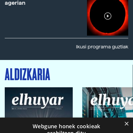
agerian
Ikusi programa guztiak
ALDIZKARIA
×
Webgune honek cookieak