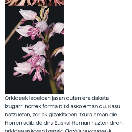
Orkideek labeloan jasan duten eraldaketa
izugarri horrek forma bitxi asko eman du. Kasu
batzuetan, zoriak gizakitxoen itxura eman die.
Horren adibide dira Euskal Herrian hazten diren
orkidea askoren izenak:
Orchis purpurea
-k,