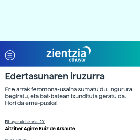
Edertasunaren iruzurra
Erle arrak feromona-usaina sumatu du. Ingurura
begiratu, eta bat-batean txundituta geratu da.
Hori da eme-puska!
Elhuyar aldizkaria: 201
Aitziber Agirre Ruiz de Arkaute