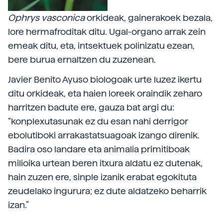
Ophrys vasconica
orkideak, gainerakoek bezala,
lore hermafroditak ditu. Ugal-organo arrak zein
emeak ditu, eta, intsektuek polinizatu ezean,
bere burua ernaltzen du zuzenean.
Javier Benito Ayuso biologoak urte luzez ikertu
ditu orkideak, eta haien loreek oraindik zeharo
harritzen badute ere, gauza bat argi du:
“konplexutasunak ez du esan nahi derrigor
ebolutiboki arrakastatsuagoak izango direnik.
Badira oso landare eta animalia primitiboak
milioika urtean beren itxura aldatu ez dutenak,
hain zuzen ere, sinple izanik erabat egokituta
zeudelako ingurura; ez dute aldatzeko beharrik
izan.”