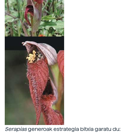
Serapias
generoak estrategia bitxia garatu du: