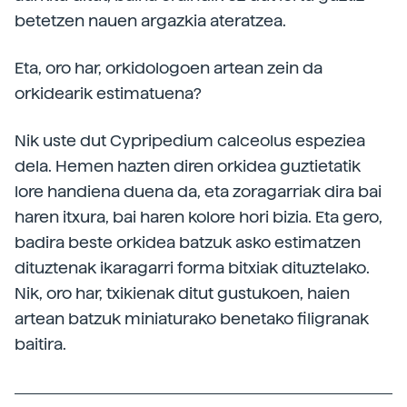
betetzen nauen argazkia ateratzea.
Eta, oro har, orkidologoen artean zein da
orkidearik estimatuena?
Nik uste dut Cypripedium calceolus espeziea
dela. Hemen hazten diren orkidea guztietatik
lore handiena duena da, eta zoragarriak dira bai
haren itxura, bai haren kolore hori bizia. Eta gero,
badira beste orkidea batzuk asko estimatzen
dituztenak ikaragarri forma bitxiak dituztelako.
Nik, oro har, txikienak ditut gustukoen, haien
artean batzuk miniaturako benetako filigranak
baitira.