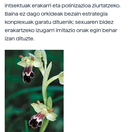
intsektuak erakarri eta polinizazioa ziurtatzeko.
Baina ez dago orkideak bezain estrategia
konplexuak garatu dituenik; sexuaren bidez
erakartzeko izugarri imitazio onak egin behar
izan dituzte.