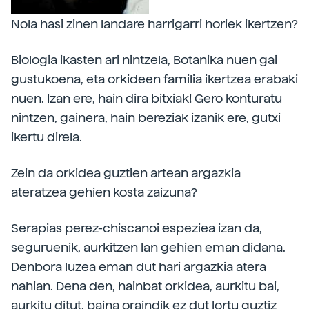
Nola hasi zinen landare harrigarri horiek ikertzen?
Biologia ikasten ari nintzela, Botanika nuen gai
gustukoena, eta orkideen familia ikertzea erabaki
nuen. Izan ere, hain dira bitxiak! Gero konturatu
nintzen, gainera, hain bereziak izanik ere, gutxi
ikertu direla.
Zein da orkidea guztien artean argazkia
ateratzea gehien kosta zaizuna?
Serapias perez-chiscanoi espeziea izan da,
seguruenik, aurkitzen lan gehien eman didana.
Denbora luzea eman dut hari argazkia atera
nahian. Dena den, hainbat orkidea, aurkitu bai,
aurkitu ditut, baina oraindik ez dut lortu guztiz