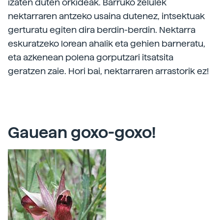
izaten duten orkideak. Barruko zelulek
nektarraren antzeko usaina dutenez, intsektuak
gerturatu egiten dira berdin-berdin. Nektarra
eskuratzeko lorean ahalik eta gehien barneratu,
eta azkenean polena gorputzari itsatsita
geratzen zaie. Hori bai, nektarraren arrastorik ez!
Gauean goxo-goxo!