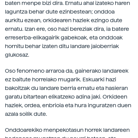
baten menpe bizi dira. Ernatu ahal izateko haren
laguntza behar dute ezinbestean; onddoa
aurkitu ezean, orkidearen haziek ezingo dute
ernatu. Izan ere, oso hazi bereziak dira, ia batere
erreserba-elikagairik gabekoak, eta onddoak
hornitu behar izaten ditu landare jaioberriak
glukosaz.
Oso fenomeno arraroa da, gainerako landareek
ez baitute horrelako mugarik. Eskuarki hazi
bakoitzak du landare berria ernatu eta hasieran
garatu bitartean elikatzeko adina jaki. Orkideen
haziek, ordea, enbrioia eta hura inguratzen duen
azala soilik dute.
Onddoarekiko menpekotasun horrek landareen