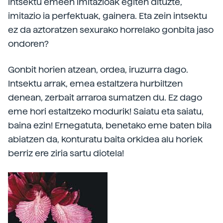
intsektu emeen imitazioak egiten dituzte,
imitazio ia perfektuak, gainera. Eta zein intsektu
ez da aztoratzen sexurako horrelako gonbita jaso
ondoren?
Gonbit horien atzean, ordea, iruzurra dago.
Intsektu arrak, emea estaltzera hurbiltzen
denean, zerbait arraroa sumatzen du. Ez dago
eme hori estaltzeko modurik! Saiatu eta saiatu,
baina ezin! Ernegatuta, benetako eme baten bila
abiatzen da, konturatu baita orkidea alu horiek
berriz ere ziria sartu diotela!