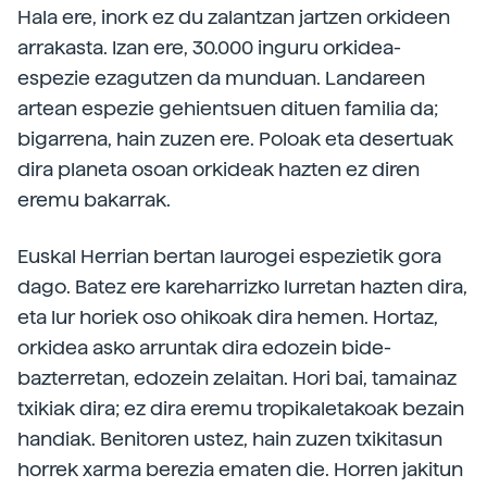
Hala ere, inork ez du zalantzan jartzen orkideen
arrakasta. Izan ere, 30.000 inguru orkidea-
espezie ezagutzen da munduan. Landareen
artean espezie gehientsuen dituen familia da;
bigarrena, hain zuzen ere. Poloak eta desertuak
dira planeta osoan orkideak hazten ez diren
eremu bakarrak.
Euskal Herrian bertan laurogei espezietik gora
dago. Batez ere kareharrizko lurretan hazten dira,
eta lur horiek oso ohikoak dira hemen. Hortaz,
orkidea asko arruntak dira edozein bide-
bazterretan, edozein zelaitan. Hori bai, tamainaz
txikiak dira; ez dira eremu tropikaletakoak bezain
handiak. Benitoren ustez, hain zuzen txikitasun
horrek xarma berezia ematen die. Horren jakitun