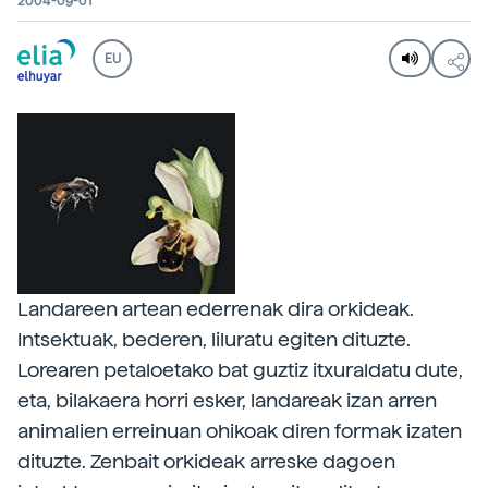
2004-09-01
EU
Landareen artean ederrenak dira orkideak.
Intsektuak, bederen, liluratu egiten dituzte.
Lorearen petaloetako bat guztiz itxuraldatu dute,
eta, bilakaera horri esker, landareak izan arren
animalien erreinuan ohikoak diren formak izaten
dituzte. Zenbait orkideak arreske dagoen