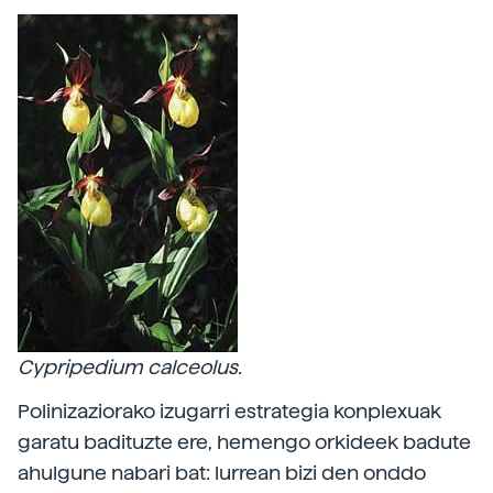
Cypripedium calceolus.
Polinizaziorako izugarri estrategia konplexuak
garatu badituzte ere, hemengo orkideek badute
ahulgune nabari bat: lurrean bizi den onddo