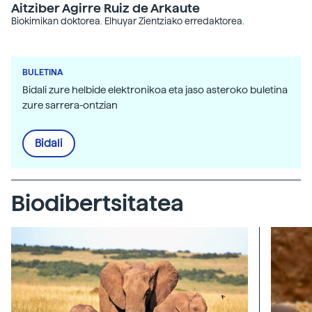
Aitziber Agirre Ruiz de Arkaute
Biokimikan doktorea. Elhuyar Zientziako erredaktorea.
BULETINA
Bidali zure helbide elektronikoa eta jaso asteroko buletina
zure sarrera-ontzian
Bidali
Biodibertsitatea