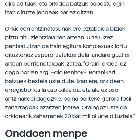
dira adituak, eta orkidea batzuk babestu egin
izan dituzte jendeak har ez ditzan.
Orkideen antzinatasunak ere eztabaida biziak
piztu ditu zientzialarien artean. Urte luzez
pentsatu izan da hain egitura konplexuak lortu
dituztenez espero izatekoa dela landare guztien
artean berrienetakoak izatea. “Orain, ordea, ez
dago horren argi –dio Benitok–. Botanikari
batzuek bestela uste dute. Izan ere, orkideen
erregistro fosila oso txikia da, eta ale ez oso
antzinakoei dagozkie, baina baliteke gerora fosil
zaharragoak azaltzen joatea. Oraingoz uste da
orkidearik zaharrenek 20 bat milioi urte dituztela.”
Onddoen menpe