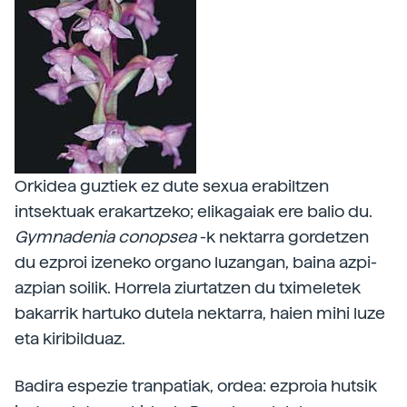
Orkidea guztiek ez dute sexua erabiltzen
intsektuak erakartzeko; elikagaiak ere balio du.
Gymnadenia conopsea
-k nektarra gordetzen
du ezproi izeneko organo luzangan, baina azpi-
azpian soilik. Horrela ziurtatzen du tximeletek
bakarrik hartuko dutela nektarra, haien mihi luze
eta kiribilduaz.
Badira espezie tranpatiak, ordea: ezproia hutsik