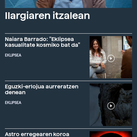
Ilargiaren itzalean
Naiara Barrado: "Eklipsea
kasualitate kosmiko bat da"
EKLIPSEA
Eguzki-erlojua aurreratzen
denean
EKLIPSEA
Astro erregearen koroa