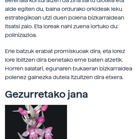
Berehala konturatzen da ziria sartu diotela eta
alde egiten du, baina ordurako orkideak leku
estrategikoan utzi duen polena bizkarraldean
itsatsi zaio. Eta loreak nahi zuena lortuko du:
polinizazioa.
Erle batzuk erabat promiskuoak dira, eta lorez
lore ibiltzen dira benetako eme baten atzetik.
Horren salatari, egunaren bukaeran bizkarraldea
polenez gainezka dutela itzultzen dira etxera.
Gezurretako jana