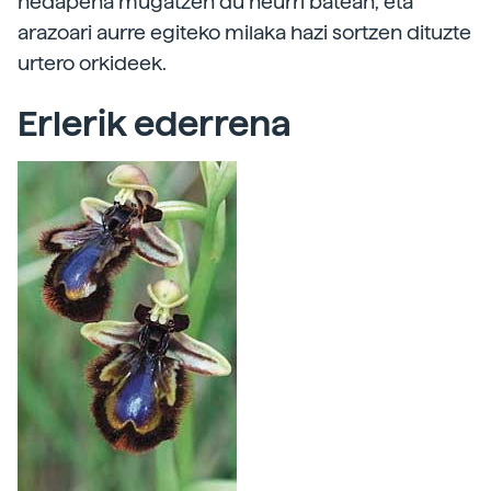
hedapena mugatzen du neurri batean, eta
arazoari aurre egiteko milaka hazi sortzen dituzte
urtero orkideek.
Erlerik ederrena