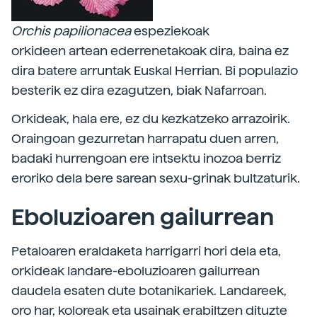
Orchis papilionacea
espeziekoak
orkideen artean ederrenetakoak dira, baina ez
dira batere arruntak Euskal Herrian. Bi populazio
besterik ez dira ezagutzen, biak Nafarroan.
Orkideak, hala ere, ez du kezkatzeko arrazoirik.
Oraingoan gezurretan harrapatu duen arren,
badaki hurrengoan ere intsektu inozoa berriz
eroriko dela bere sarean sexu-grinak bultzaturik.
Eboluzioaren gailurrean
Petaloaren eraldaketa harrigarri hori dela eta,
orkideak landare-eboluzioaren gailurrean
daudela esaten dute botanikariek. Landareek,
oro har, koloreak eta usainak erabiltzen dituzte