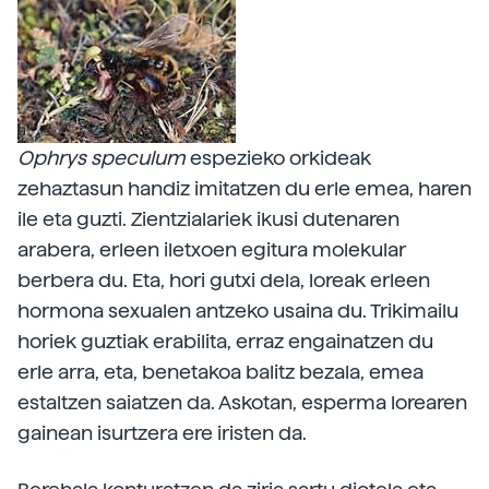
Ophrys speculum
espezieko orkideak
zehaztasun handiz imitatzen du erle emea, haren
ile eta guzti. Zientzialariek ikusi dutenaren
arabera, erleen iletxoen egitura molekular
berbera du. Eta, hori gutxi dela, loreak erleen
hormona sexualen antzeko usaina du. Trikimailu
horiek guztiak erabilita, erraz engainatzen du
erle arra, eta, benetakoa balitz bezala, emea
estaltzen saiatzen da. Askotan, esperma lorearen
gainean isurtzera ere iristen da.