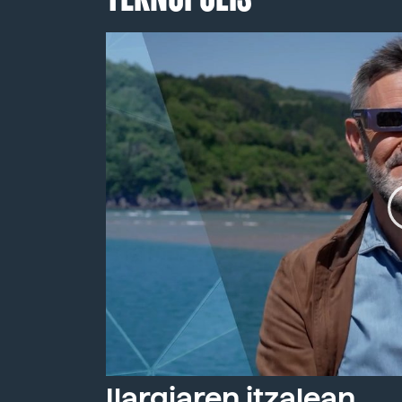
Ilargiaren itzalean