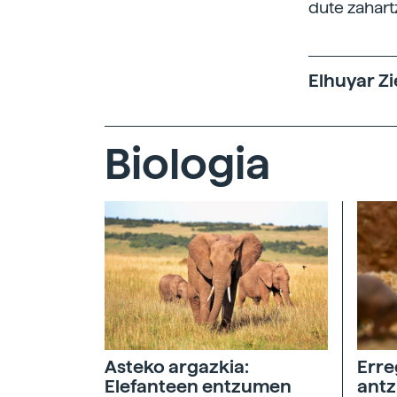
dute zahart
Elhuyar Zi
Biologia
Asteko argazkia:
Erre
Elefanteen entzumen
antz