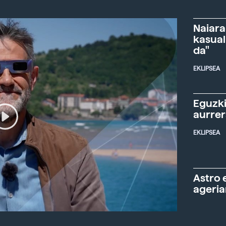
Naiara
kasual
da"
EKLIPSEA
Eguzki
aurre
EKLIPSEA
Astro 
ageria