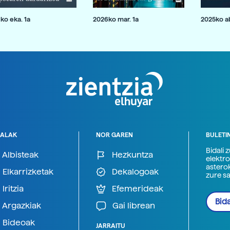
ko eka. 1a
2026ko mar. 1a
2025ko ab
ALAK
NOR GAREN
BULETI
Bidali 
Albisteak
Hezkuntza
elektro
astero
Elkarrizketak
Dekalogoak
zure s
Iritzia
Efemerideak
Bida
Argazkiak
Gai librean
Bideoak
JARRAITU