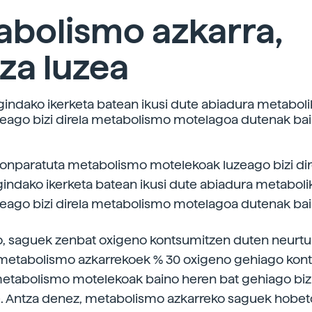
abolismo azkarra,
tza luzea
indako ikerketa batean ikusi dute abiadura metaboli
eago bizi direla metabolismo motelagoa dutenak bai
onparatuta metabolismo motelekoak luzeago bizi dir
indako ikerketa batean ikusi dute abiadura metaboli
eago bizi direla metabolismo motelagoa dutenak bai
o, saguek zenbat oxigeno kontsumitzen duten neurtu 
 metabolismo azkarrekoek % 30 oxigeno gehiago kon
metabolismo motelekoak baino heren bat gehiago bizi 
e. Antza denez, metabolismo azkarreko saguek hobet