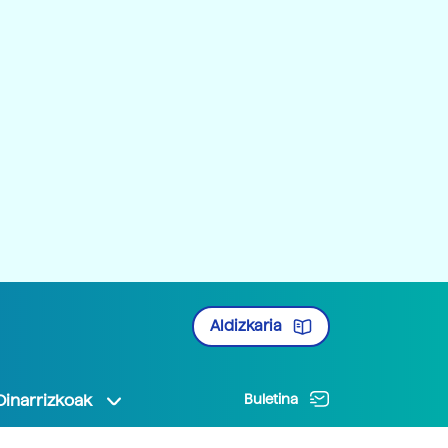
Aldizkaria
Oinarrizkoak
Buletina