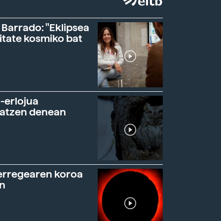
 Barrado: "Eklipsea
itate kosmiko bat
-erlojua
ratzen denean
erregearen koroa
n