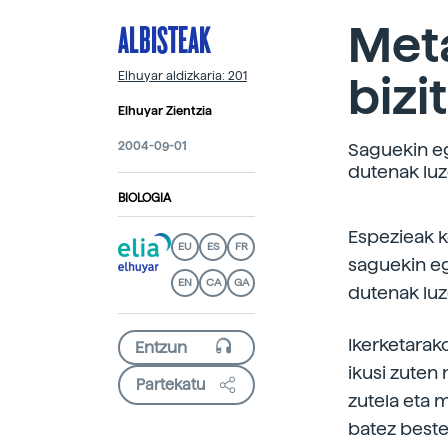
ALBISTEAK
Met
bizi
Elhuyar aldizkaria: 201
Elhuyar Zientzia
2004-09-01
Saguekin eg
dutenak luz
BIOLOGIA
Espezieak k
EU
ES
FR
saguekin eg
EN
CA
GA
dutenak luz
Ikerketarak
ikusi zuten
Partekatu
zutela eta 
batez best