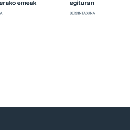
nerako emeak
egituran
IA
BERDINTASUNA