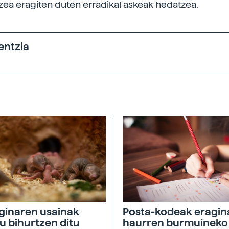
zea eragiten duten erradikal askeak hedatzea.
entzia
ginaren usainak
Posta-kodeak eragin
u bihurtzen ditu
haurren burmuineko