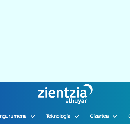
Ingurumena
Teknologia
Gizartea