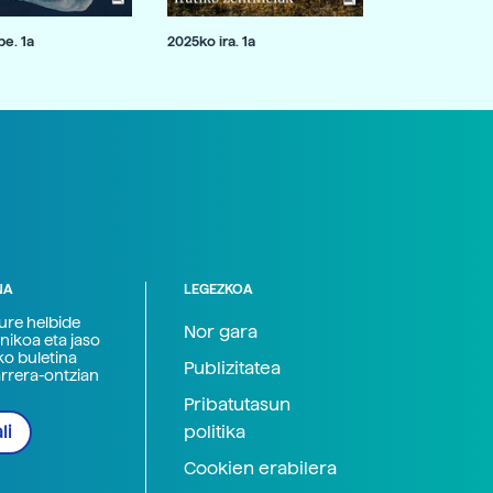
e. 1a
2025ko ira. 1a
NA
LEGEZKOA
zure helbide
Nor gara
nikoa eta jaso
ko buletina
Publizitatea
arrera-ontzian
Pribatutasun
politika
li
Cookien erabilera