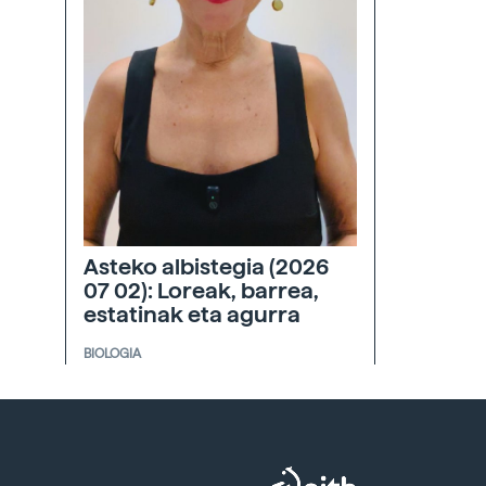
Asteko albistegia (2026
07 02): Loreak, barrea,
estatinak eta agurra
BIOLOGIA