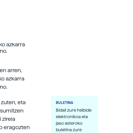
ko azkarra
no.
en arren,
ko azkarra
no.
zuten, eta
BULETINA
tsumitzen
Bidali zure helbide
elektronikoa eta
zirela
jaso asteroko
o eragozten
buletina zure