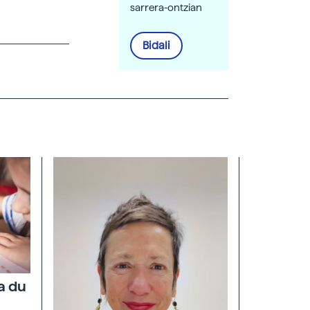
sarrera-ontzian
Bidali
a du