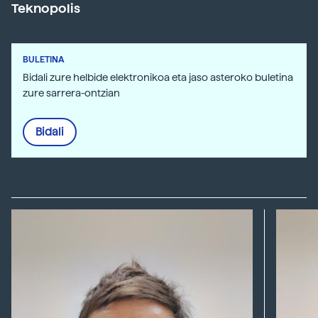
Teknopolis
BULETINA
Bidali zure helbide elektronikoa eta jaso asteroko buletina
zure sarrera-ontzian
Bidali