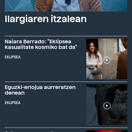
Ilargiaren itzalean
Naiara Barrado: "Eklipsea
kasualitate kosmiko bat da"
EKLIPSEA
Eguzki-erlojua aurreratzen
denean
EKLIPSEA