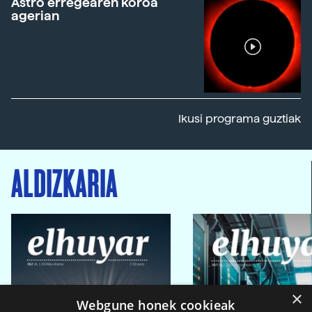
Astro erregearen koroa
agerian
Ikusi programa guztiak
ALDIZKARIA
×
Webgune honek cookieak