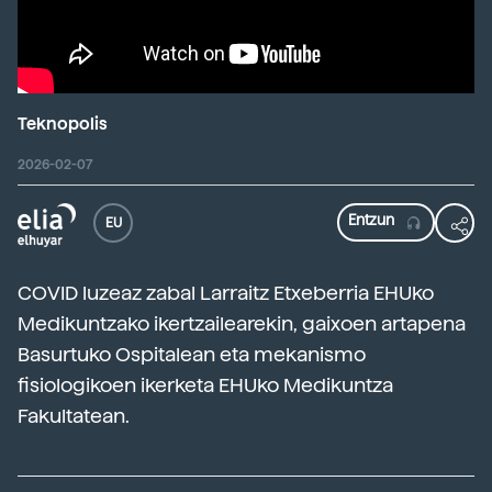
Teknopolis
2026-02-07
EU
COVID luzeaz zabal Larraitz Etxeberria EHUko
Medikuntzako ikertzailearekin, gaixoen artapena
Basurtuko Ospitalean eta mekanismo
fisiologikoen ikerketa EHUko Medikuntza
Fakultatean.