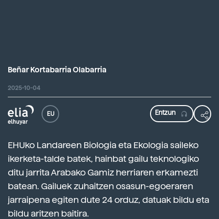
Beñar Kortabarria Olabarria
2025-10-04
EU
EHUko Landareen Biologia eta Ekologia saileko
ikerketa-talde batek, hainbat gailu teknologiko
ditu jarrita Arabako Gamiz herriaren erkamezti
batean. Gailuek zuhaitzen osasun-egoeraren
jarraipena egiten dute 24 orduz, datuak bildu eta
bildu aritzen baitira.