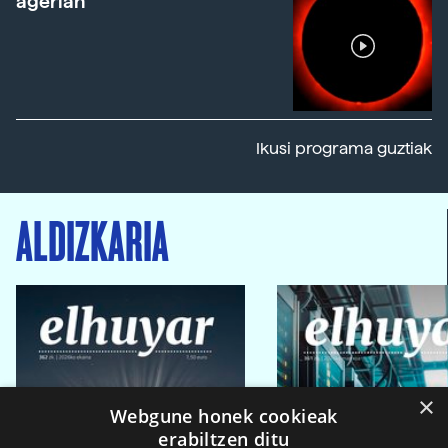
agerian
Ikusi programa guztiak
ALDIZKARIA
×
Webgune honek cookieak
erabiltzen ditu