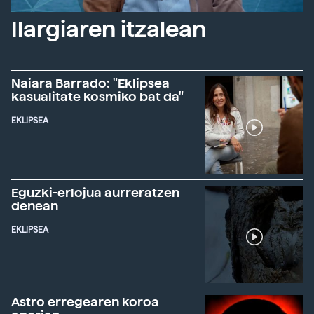
Ilargiaren itzalean
Naiara Barrado: "Eklipsea
kasualitate kosmiko bat da"
EKLIPSEA
Eguzki-erlojua aurreratzen
denean
EKLIPSEA
Astro erregearen koroa