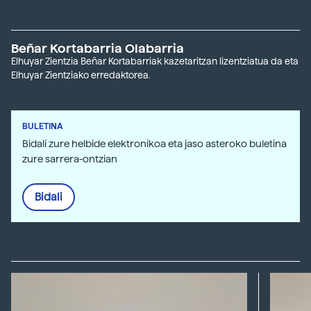
Beñar Kortabarria Olabarria
Elhuyar Zientzia Beñar Kortabarriak kazetaritzan lizentziatua da eta
Elhuyar Zientziako erredaktorea.
BULETINA
Bidali zure helbide elektronikoa eta jaso asteroko buletina
zure sarrera-ontzian
Bidali