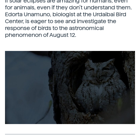
If solar eclipses are amazing for humans, even
for animals, even if they don’t understand them.
Edorta Unamuno, biologist at the Urdaibai Bird
Center, is eager to see and investigate the
response of birds to the astronomical
phenomenon of August 12.