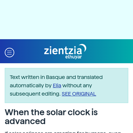
Text written in Basque and translated
automatically by
Elia
without any
subsequent editing.
SEE ORIGINAL
When the solar clock is
advanced