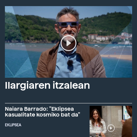
Ilargiaren itzalean
Naiara Barrado: "Eklipsea
kasualitate kosmiko bat da"
EKLIPSEA