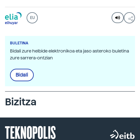
EU
BULETINA
Bidali zure helbide elektronikoa eta jaso asteroko buletina
zure sarrera-ontzian
Bidali
Bizitza
TEKNOPOLIS