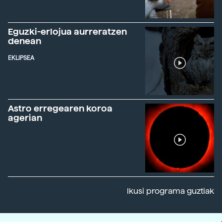
Eguzki-erlojua aurreratzen
denean
EKLIPSEA
Astro erregearen koroa
agerian
Ikusi programa guztiak