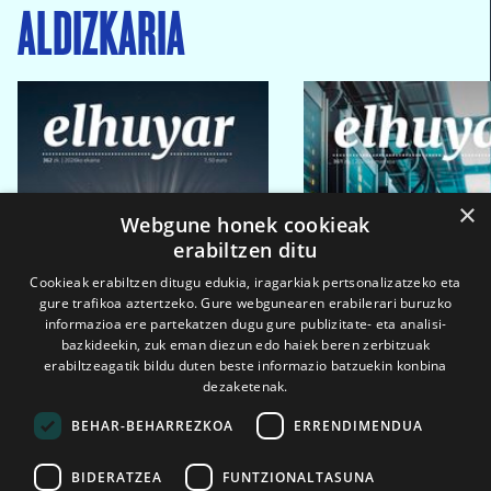
ALDIZKARIA
×
Webgune honek cookieak
erabiltzen ditu
Cookieak erabiltzen ditugu edukia, iragarkiak pertsonalizatzeko eta
gure trafikoa aztertzeko. Gure webgunearen erabilerari buruzko
informazioa ere partekatzen dugu gure publizitate- eta analisi-
bazkideekin, zuk eman diezun edo haiek beren zerbitzuak
erabiltzeagatik bildu duten beste informazio batzuekin konbina
dezaketenak.
BEHAR-BEHARREZKOA
ERRENDIMENDUA
BIDERATZEA
FUNTZIONALTASUNA
2026ko eka. 1a
2026ko mar. 1a