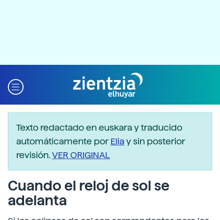
Texto redactado en euskara y traducido
automáticamente por
Elia
y sin posterior
revisión.
VER ORIGINAL
Cuando el reloj de sol se
adelanta