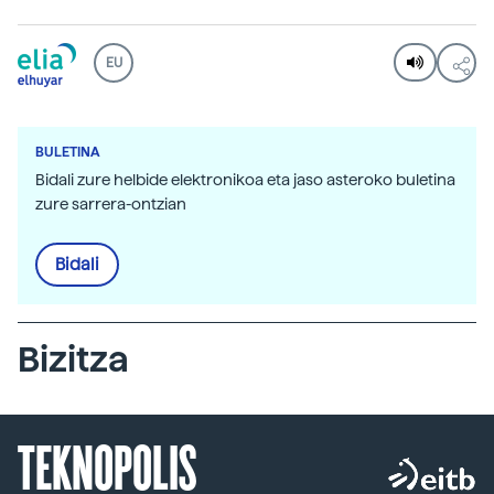
EU
BULETINA
Bidali zure helbide elektronikoa eta jaso asteroko buletina
zure sarrera-ontzian
Bidali
Bizitza
TEKNOPOLIS