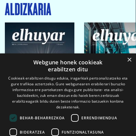
ALDIZKARIA
×
Webgune honek cookieak
erabiltzen ditu
Cookieak erabiltzen ditugu edukia, iragarkiak pertsonalizatzeko eta
gure trafikoa aztertzeko. Gure webgunearen erabilerari buruzko
informazioa ere partekatzen dugu gure publizitate- eta analisi-
bazkideekin, zuk eman diezun edo haiek beren zerbitzuak
erabiltzeagatik bildu duten beste informazio batzuekin konbina
dezaketenak.
BEHAR-BEHARREZKOA
ERRENDIMENDUA
BIDERATZEA
FUNTZIONALTASUNA
2026ko eka. 1a
2026ko mar. 1a