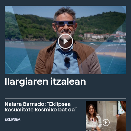
Ilargiaren itzalean
Naiara Barrado: "Eklipsea
kasualitate kosmiko bat da"
EKLIPSEA