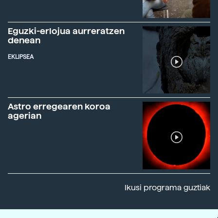
Eguzki-erlojua aurreratzen
denean
EKLIPSEA
Astro erregearen koroa
agerian
Ikusi programa guztiak