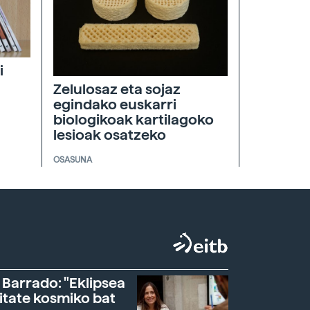
i
Zelulosaz eta sojaz
egindako euskarri
biologikoak kartilagoko
lesioak osatzeko
OSASUNA
 Barrado: "Eklipsea
itate kosmiko bat