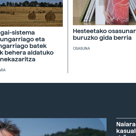
Hesteetako osasunar
agai-sistema
buruzko gida berria
ungarriago eta
ngarriago batek
OSASUNA
ik behera aldatuko
 nekazaritza
MIA
Naiara
kasual