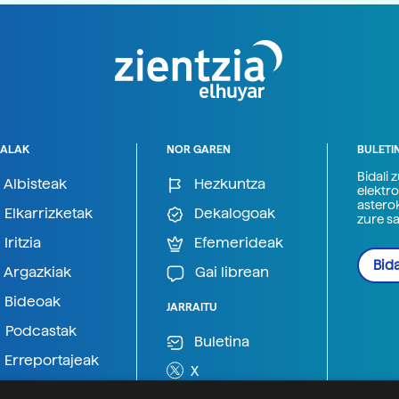
ALAK
NOR GAREN
BULETI
Bidali 
Albisteak
Hezkuntza
elektro
astero
Elkarrizketak
Dekalogoak
zure s
Iritzia
Efemerideak
Bida
Argazkiak
Gai librean
Bideoak
JARRAITU
Podcastak
Buletina
Erreportajeak
X