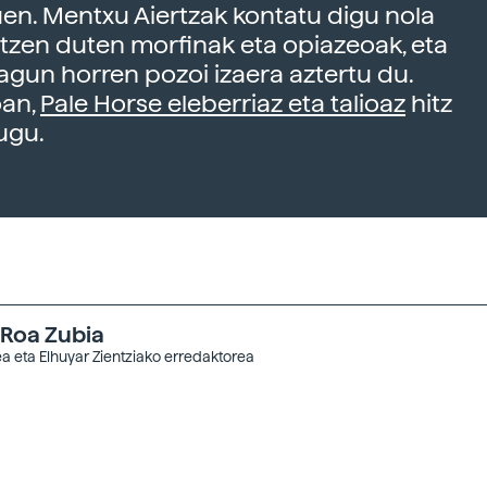
uen. Mentxu Aiertzak kontatu digu nola
tzen duten morfinak eta opiazeoak, eta
agun horren pozoi izaera aztertu du.
an,
Pale Horse eleberriaz eta talioaz
hitz
ugu.
 Roa Zubia
a eta Elhuyar Zientziako erredaktorea