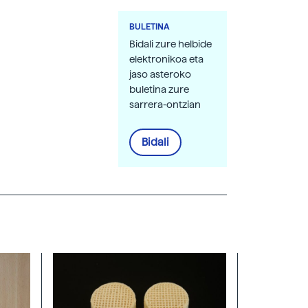
BULETINA
Bidali zure helbide
elektronikoa eta
jaso asteroko
buletina zure
sarrera-ontzian
Bidali