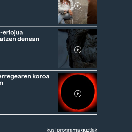
-erlojua
ratzen denean
erregearen koroa
n
Ikusi programa guztiak