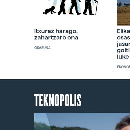
Itxuraz harago,
Elik
zahartzaro ona
osas
jasa
OSASUNA
goit
luke
EKONO
TEKNOPOLIS