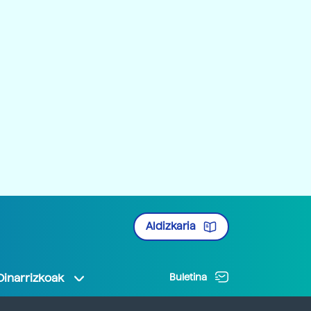
Aldizkaria
Oinarrizkoak
Buletina