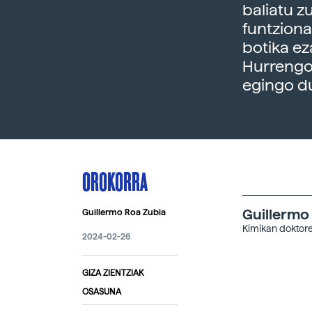
baliatu z
funtziona
botika ez
Hurrengo
egingo d
OROKORRA
Guillermo
Guillermo Roa Zubia
Kimikan doktore
2024-02-26
GIZA ZIENTZIAK
OSASUNA