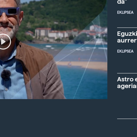
da"
EKLIPSEA
Eguzki
aurre
EKLIPSEA
Astro 
ageria