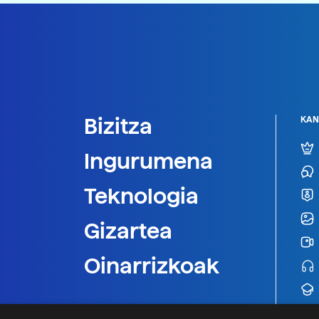
Bizitza
KAN
Ingurumena
Teknologia
Gizartea
Oinarrizkoak