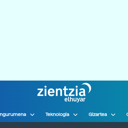
Ingurumena
Teknologia
Gizartea