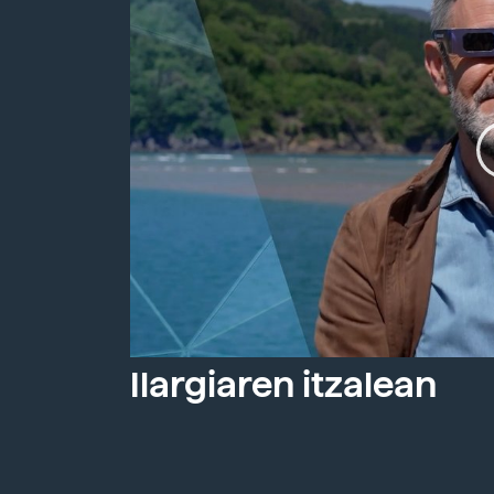
Ilargiaren itzalean