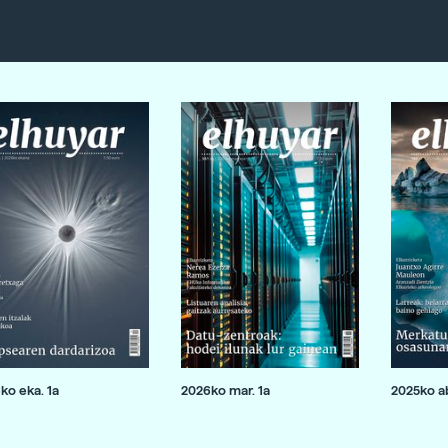
ko eka. 1a
2026ko mar. 1a
2025ko ab