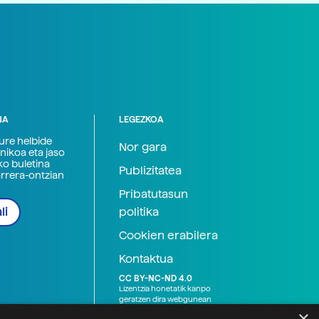
NA
LEGEZKOA
zure helbide
Nor gara
nikoa eta jaso
ko buletina
Publizitatea
arrera-ontzian
Pribatutasun
politika
li
Cookien erabilera
Kontaktua
CC BY-NC-ND 4.0
Lizentzia honetatik kanpo
geratzen dira webgunean
argitaratutako baliabide
×