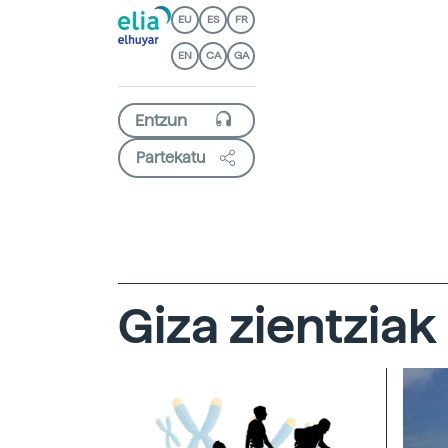
EU
ES
FR
EN
CA
GA
Partekatu
Giza zientziak