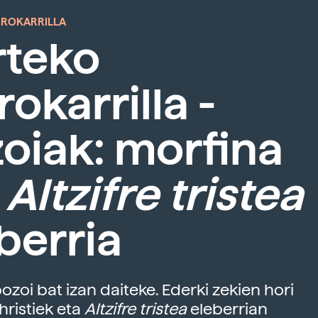
RROKARRILLA
rteko
rokarrilla -
oiak: morfina
a
Altzifre tristea
berria
ozoi bat izan daiteke. Ederki zekien hori
ristiek eta
Altzifre tristea
eleberrian