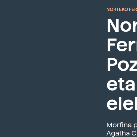
NORTEKO FE
No
Fer
Poz
et
ele
Morfina p
Agatha Ch