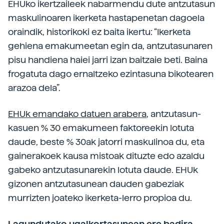
EHUko ikertzaileek nabarmendu dute antzutasun
maskulinoaren ikerketa hastapenetan dagoela
oraindik, historikoki ez baita ikertu: “Ikerketa
gehiena emakumeetan egin da, antzutasunaren
pisu handiena haiei jarri izan baitzaie beti. Baina
frogatuta dago ernaltzeko ezintasuna bikotearen
arazoa dela”.
EHUk emandako datuen arabera
, antzutasun-
kasuen % 30 emakumeen faktoreekin lotuta
daude, beste % 30ak jatorri maskulinoa du, eta
gainerakoek kausa mistoak dituzte edo azaldu
gabeko antzutasunarekin lotuta daude. EHUk
gizonen antzutasunean dauden gabeziak
murrizten joateko ikerketa-lerro propioa du.
Lagundutako ugalkortasunean ere badira