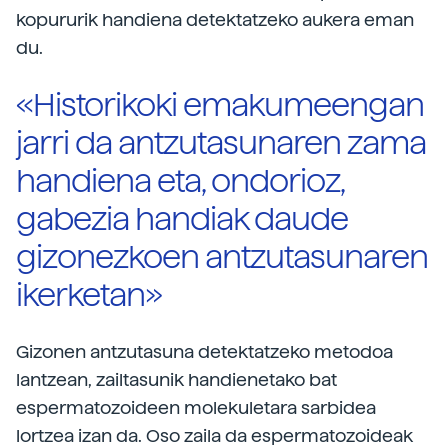
kopururik handiena detektatzeko aukera eman
du.
«Historikoki emakumeengan
jarri da antzutasunaren zama
handiena eta, ondorioz,
gabezia handiak daude
gizonezkoen antzutasunaren
ikerketan»
Gizonen antzutasuna detektatzeko metodoa
lantzean, zailtasunik handienetako bat
espermatozoideen molekuletara sarbidea
lortzea izan da. Oso zaila da espermatozoideak