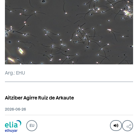
Arg.: EHU
Aitziber Agirre Ruiz de Arkaute
2026-06-26
EU