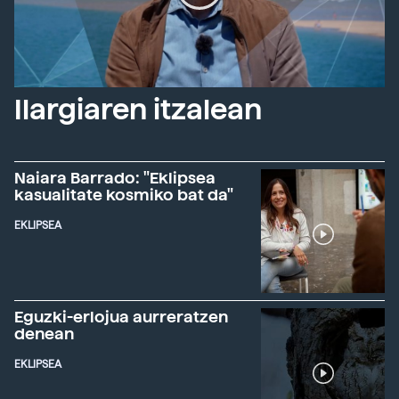
Ilargiaren itzalean
Naiara Barrado: "Eklipsea
kasualitate kosmiko bat da"
EKLIPSEA
Eguzki-erlojua aurreratzen
denean
EKLIPSEA