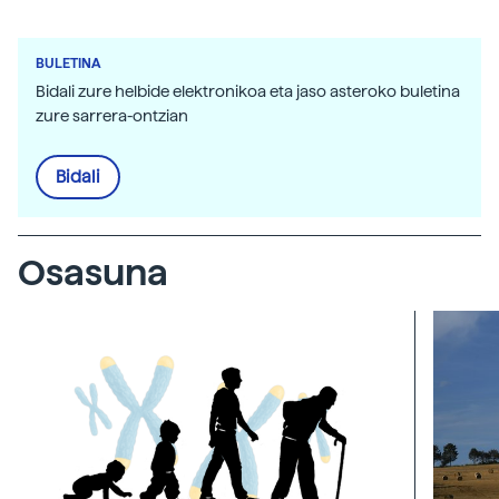
BULETINA
Bidali zure helbide elektronikoa eta jaso asteroko buletina
zure sarrera-ontzian
Bidali
Osasuna