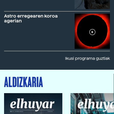
Astro erregearen koroa
agerian
Ikusi programa guztiak
ALDIZKARIA