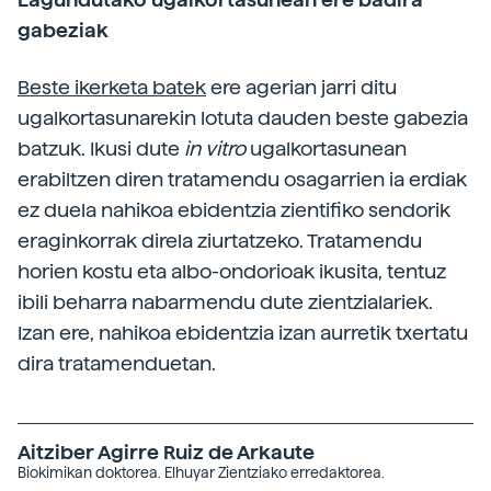
gabeziak
Beste ikerketa batek
ere agerian jarri ditu
ugalkortasunarekin lotuta dauden beste gabezia
batzuk. Ikusi dute
in vitro
ugalkortasunean
erabiltzen diren tratamendu osagarrien ia erdiak
ez duela nahikoa ebidentzia zientifiko sendorik
eraginkorrak direla ziurtatzeko. Tratamendu
horien kostu eta albo-ondorioak ikusita, tentuz
ibili beharra nabarmendu dute zientzialariek.
Izan ere, nahikoa ebidentzia izan aurretik txertatu
dira tratamenduetan.
Aitziber Agirre Ruiz de Arkaute
Biokimikan doktorea. Elhuyar Zientziako erredaktorea.