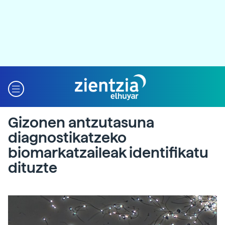
Gizonen antzutasuna
diagnostikatzeko
biomarkatzaileak identifikatu
dituzte