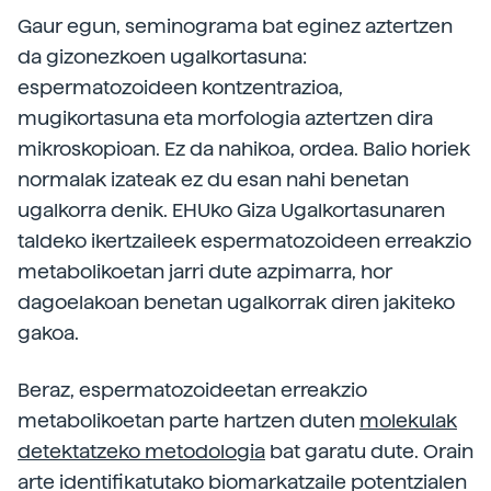
Gaur egun, seminograma bat eginez aztertzen
da gizonezkoen ugalkortasuna:
espermatozoideen kontzentrazioa,
mugikortasuna eta morfologia aztertzen dira
mikroskopioan. Ez da nahikoa, ordea. Balio horiek
normalak izateak ez du esan nahi benetan
ugalkorra denik. EHUko Giza Ugalkortasunaren
taldeko ikertzaileek espermatozoideen erreakzio
metabolikoetan jarri dute azpimarra, hor
dagoelakoan benetan ugalkorrak diren jakiteko
gakoa.
Beraz, espermatozoideetan erreakzio
metabolikoetan parte hartzen duten
molekulak
detektatzeko metodologia
bat garatu dute. Orain
arte identifikatutako biomarkatzaile potentzialen