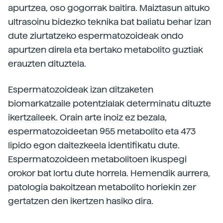
apurtzea, oso gogorrak baitira. Maiztasun altuko
ultrasoinu bidezko teknika bat baliatu behar izan
dute ziurtatzeko espermatozoideak ondo
apurtzen direla eta bertako metabolito guztiak
erauzten dituztela.
Espermatozoideak izan ditzaketen
biomarkatzaile potentzialak determinatu dituzte
ikertzaileek. Orain arte inoiz ez bezala,
espermatozoideetan 955 metabolito eta 473
lipido egon daitezkeela identifikatu dute.
Espermatozoideen metabolitoen ikuspegi
orokor bat lortu dute horrela. Hemendik aurrera,
patologia bakoitzean metabolito horiekin zer
gertatzen den ikertzen hasiko dira.