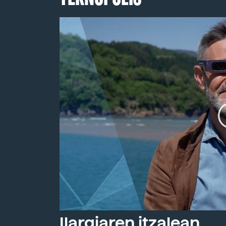
Ilargiaren itzalean