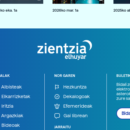
ko eka. 1a
2026ko mar. 1a
2025ko ab
ALAK
NOR GAREN
BULETI
Bidali 
Albisteak
Hezkuntza
elektro
astero
Elkarrizketak
Dekalogoak
zure s
Iritzia
Efemerideak
Bida
Argazkiak
Gai librean
Bideoak
JARRAITU