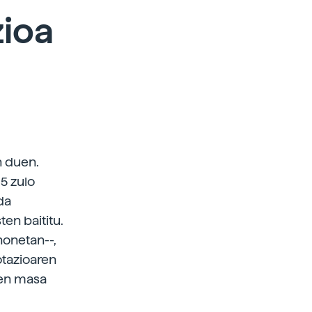
zioa
n duen.
5 zulo
da
en baititu.
honetan--,
otazioaren
ren masa