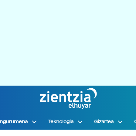
Ingurumena
Teknologia
Gizartea