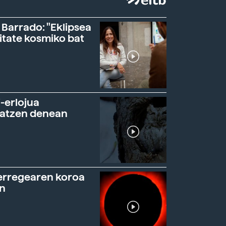
 Barrado: "Eklipsea
itate kosmiko bat
-erlojua
ratzen denean
erregearen koroa
n