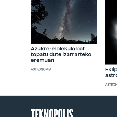
Azukre-molekula bat
topatu dute izarrarteko
eremuan
Ekli
ASTRONOMIA
ast
ASTRO
TEKNOPOLIS