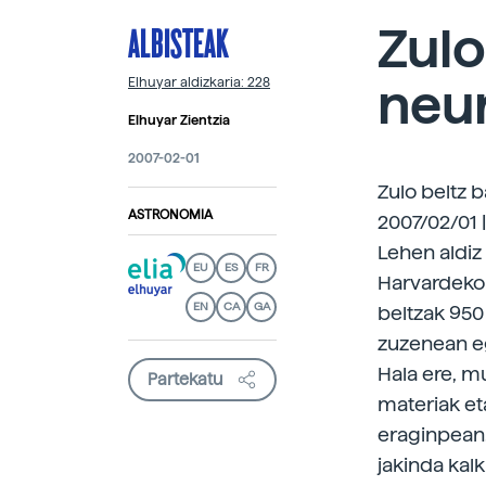
ALBISTEAK
Zulo
neu
Elhuyar aldizkaria: 228
Elhuyar Zientzia
2007-02-01
Zulo beltz 
ASTRONOMIA
2007/02/01 
Lehen aldiz
EU
ES
FR
Harvardeko 
EN
CA
GA
beltzak 950
zuzenean egi
Hala ere, mu
Partekatu
materiak et
eraginpean.
jakinda kalk