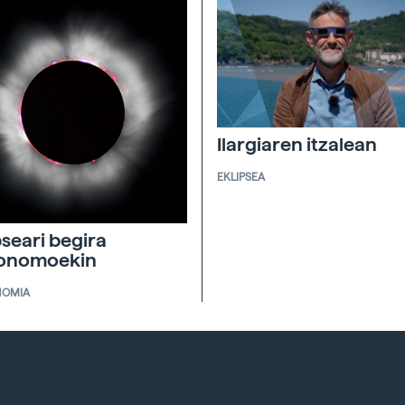
Ilargiaren itzalean
EKLIPSEA
pseari begira
ronomoekin
NOMIA