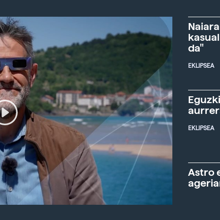
Naiara
kasual
da"
EKLIPSEA
Eguzki
aurre
EKLIPSEA
Astro 
ageria