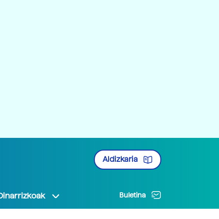
Aldizkaria
Oinarrizkoak
Buletina