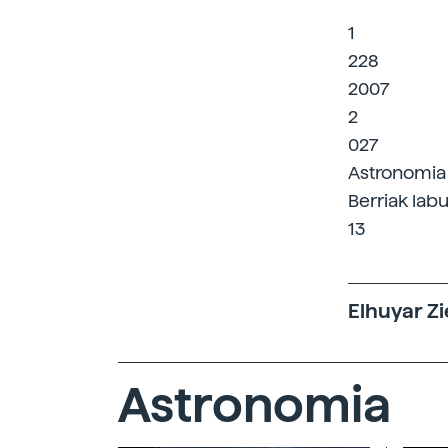
1
228
2007
2
027
Astronomia
Berriak labu
13
Elhuyar Zi
Astronomia