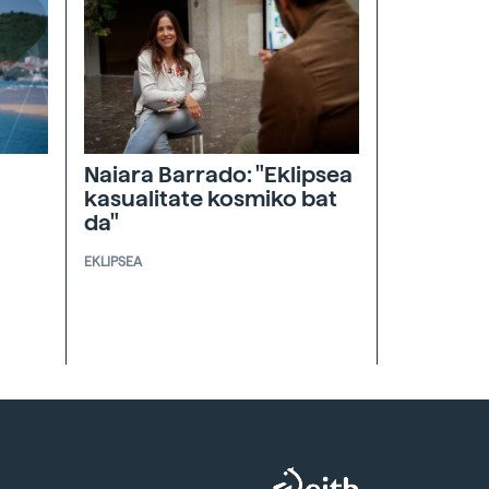
Naiara Barrado: "Eklipsea
kasualitate kosmiko bat
da"
EKLIPSEA