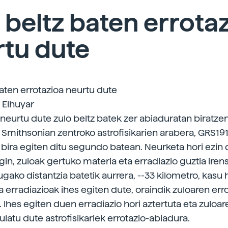
 beltz baten errota
rtu dute
baten errotazioa neurtu dute
| Elhuyar
 neurtu dute zulo beltz batek zer abiaduratan biratze
Smithsonian zentroko astrofisikarien arabera, GRS191
 bira egiten ditu segundo batean. Neurketa hori ezin 
n, zuloak gertuko materia eta erradiazio guztia irenst
gako distantzia batetik aurrera, --33 kilometro, kasu 
a erradiazioak ihes egiten dute, oraindik zuloaren err
 Ihes egiten duen erradiazio hori aztertuta eta zuloa
ulatu dute astrofisikariek errotazio-abiadura.