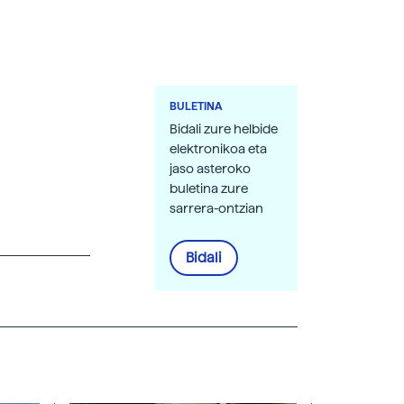
BULETINA
Bidali zure helbide
elektronikoa eta
jaso asteroko
buletina zure
sarrera-ontzian
Bidali