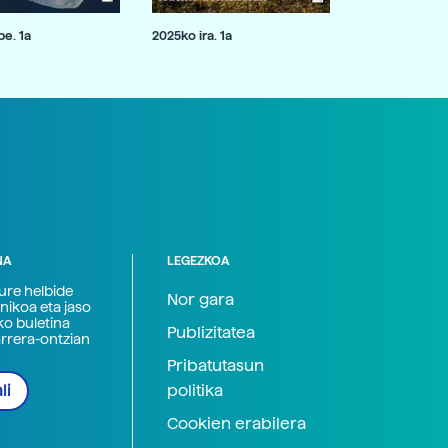
e. 1a
2025ko ira. 1a
NA
LEGEZKOA
zure helbide
Nor gara
nikoa eta jaso
ko buletina
Publizitatea
arrera-ontzian
Pribatutasun
politika
li
Cookien erabilera