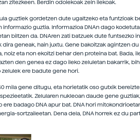
zan zitezkeen. Berdin odolekoak zein ilekoak.
elula guztiek gordetzen dute ugaltzeko eta funtzioak 
 informazio guztia. Informazioa DNAn dago kodetuta
n biltzen da. DNAren zati batzuek dute funtsezko i
k dira geneak, hain juxtu. Gene bakoitzak agintzen du
 noiz eta non ekoitzi behar den proteina bat. Bada, i
azten den genea ez dago ileko zeluletan bakarrik, bi
 zelulek ere badute gene hori.
0 mila gene ditugu, eta horietatik oso gutxik bereizte
spezieetatik. Zelularen nukleoan daude gene guztiak
o ere badago DNA apur bat. DNA hori mitokondrioeta
nergia-sortzaileetan. Dena dela, DNA horrek ez du par