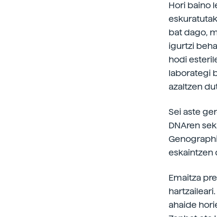
Hori baino 
eskuratutako
bat dago, m
igurtzi beha
hodi esteri
laborategi b
azaltzen dut
Sei aste ge
DNAren seku
Genographic
eskaintzen 
Emaitza pre
hartzaileari
ahaide hori