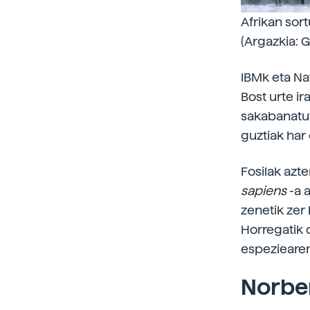
Afrikan sor
(Argazkia: 
IBMk eta Na
Bost urte ir
sakabanatut
guztiak har
Fosilak azte
sapiens
-a 
zenetik zer 
Horregatik 
espeziearen
Norbe