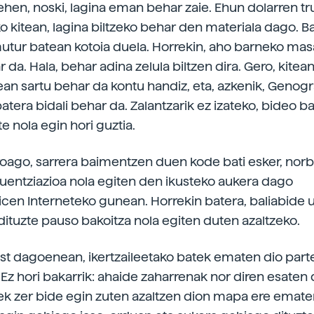
lehen, noski, lagina eman behar zaie. Ehun dolarren t
 kitean, lagina biltzeko behar den materiala dago. Bat
utur batean kotoia duela. Horrekin, aho barneko mas
r da. Hala, behar adina zelula biltzen dira. Gero, kite
lean sartu behar da kontu handiz, eta, azkenik, Geno
atera bidali behar da. Zalantzarik ez izateko, bideo b
e nola egin hori guztia.
roago, sarrera baimentzen duen kode bati esker, nor
entziazioa nola egiten den ikusteko aukera dago
en Interneteko gunean. Horrekin batera, baliabide u
dituzte pauso bakoitza nola egiten duten azaltzeko.
st dagoenean, ikertzaileetako batek ematen dio part
. Ez hori bakarrik: ahaide zaharrenak nor diren esaten 
ek zer bide egin zuten azaltzen dion mapa ere emate