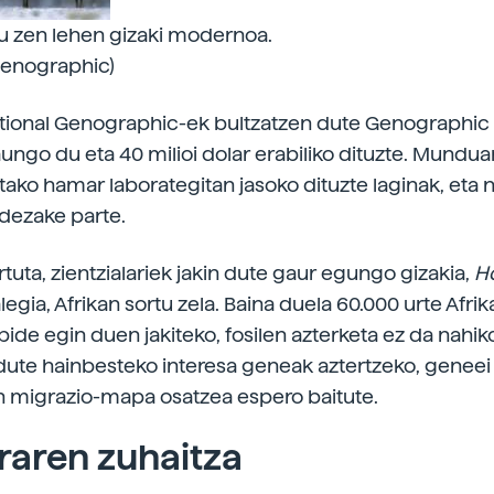
tu zen lehen gizaki modernoa.
Genographic)
tional Genographic-ek bultzatzen dute Genographic 
aungo du eta 40 milioi dolar erabiliko dituzte. Mundu
ako hamar laborategitan jasoko dituzte laginak, eta 
 dezake parte.
rtuta, zientzialariek jakin dute gaur egungo gizakia,
H
alegia, Afrikan sortu zela. Baina duela 60.000 urte Afrik
bide egin duen jakiteko, fosilen azterketa ez da nahik
dute hainbesteko interesa geneak aztertzeko, geneei
 migrazio-mapa osatzea espero baitute.
raren zuhaitza