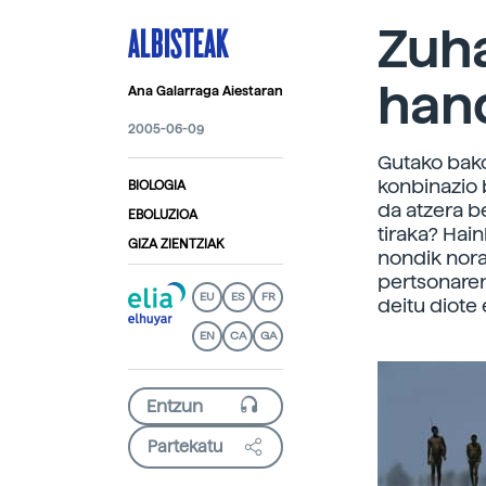
ALBISTEAK
Zuha
han
Ana Galarraga Aiestaran
2005-06-09
Gutako bako
konbinazio 
BIOLOGIA
da atzera be
EBOLUZIOA
tiraka? Hain
GIZA ZIENTZIAK
nondik nora
pertsonaren
EU
ES
FR
deitu diote
EN
CA
GA
Partekatu