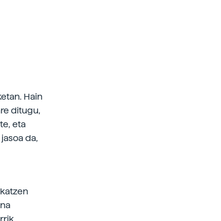
etan. Hain
re ditugu,
e, eta
jasoa da,
ukatzen
ina
rrik