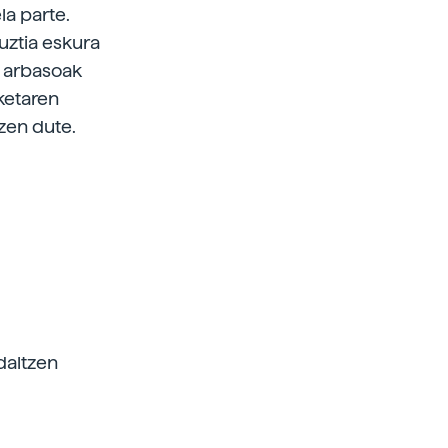
la parte.
uztia eskura
e arbasoak
rketaren
zen dute.
daltzen