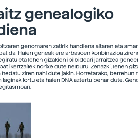
itz genealogiko
diena
itzaren genomaren zatirik handiena aitaren eta am
bat da. Haien geneak ere arbasoen konbinazioa ziren
giratu eta lehen gizakien ibilbideari jarraitzea genee
bat ikertzailek horixe dute helburu. Zehazki, lehen giz
 hedatu ziren nahi dute jakin. Horretarako, berrehun 
 laginak lortu eta haien DNA aztertu behar dute. Ge
 egitasmoari.