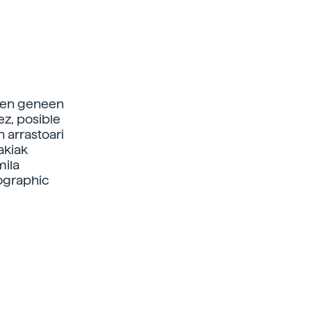
aren geneen
ez, posible
n arrastoari
akiak
mila
nographic