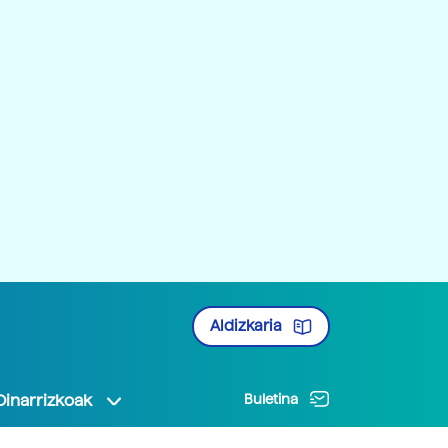
Aldizkaria
Oinarrizkoak
Buletina