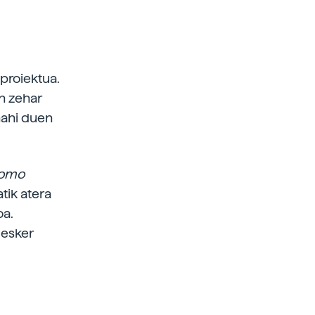
proiektua.
an zehar
nahi duen
omo
atik atera
oa.
 esker