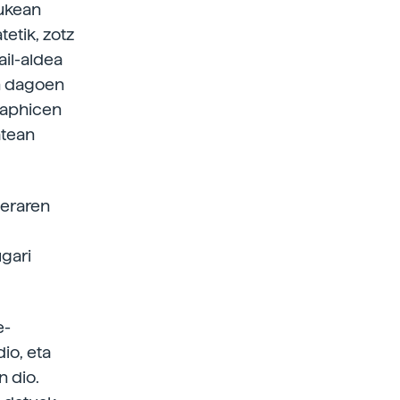
rukean
etik, zotz
ail-aldea
an dagoen
graphicen
atean
beraren
gari
e-
dio, eta
n dio.