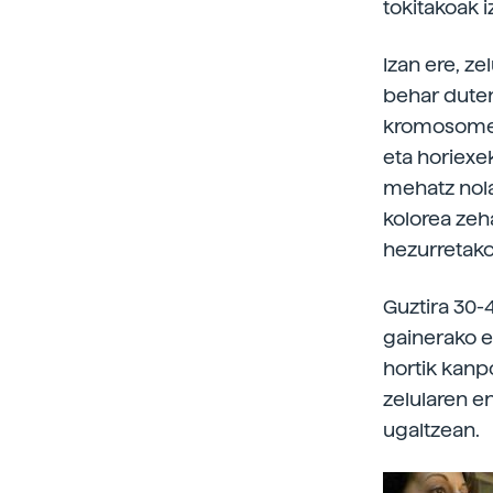
tokitakoak i
Izan ere, z
behar duten
kromosometa
eta horiexe
mehatz nola,
kolorea zeh
hezurretako
Guztira 30-4
gainerako e
hortik kanp
zelularen e
ugaltzean.