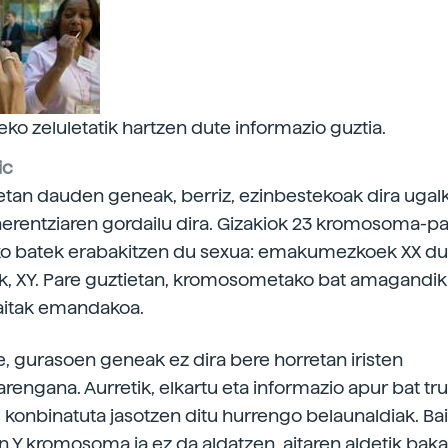
eko zeluletatik hartzen dute informazio guztia.
ic
n dauden geneak, berriz, ezinbestekoak dira ugalk
herentziaren gordailu dira. Gizakiok 23 kromosoma-pa
ko batek erabakitzen du sexua: emakumezkoek XX dut
, XY. Pare guztietan, kromosometako bat amagandik 
aitak emandakoa.
e, gurasoen geneak ez dira bere horretan iristen
engana. Aurretik, elkartu eta informazio apur bat tr
, konbinatuta jasotzen ditu hurrengo belaunaldiak. Ba
 Y kromosoma ia ez da aldatzen, aitaren aldetik baka