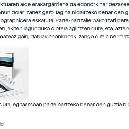
ektuaren alde erakargarriena da edonork har dezakee
hun dolar izanez gero, lagina bidaltzeko behar den g
ographicera eskatuta. Parte-hartzaile bakoitzari ber
ren jakiten lagunduko diotela agintzen dute, eta, azte
ateaz gain, datuak anonimoak izango direla bermat
duta, egitasmoan parte hartzeko behar den guztia bi
.
ic