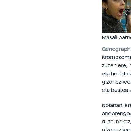
Masail barn
Genograph
Kromosometa
zuzen ere, 
eta horieta
gizonezkoek
eta bestea 
Nolanahi er
ondorengoar
dute; beraz
gizonezkoen