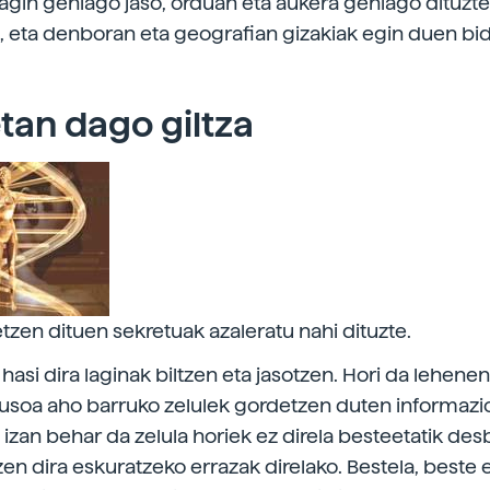
lagin gehiago jaso, orduan eta aukera gehiago dituzt
, eta denboran eta geografian gizakiak egin duen bid
an dago giltza
zen dituen sekretuak azaleratu nahi dituzte.
asi dira laginak biltzen eta jasotzen. Hori da lehenen
usoa aho barruko zelulek gordetzen duten informazi
 izan behar da zelula horiek ez direla besteetatik des
zen dira eskuratzeko errazak direlako. Bestela, beste