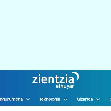
Ingurumena
Teknologia
Gizartea