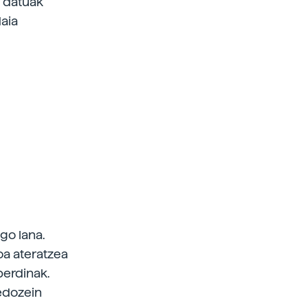
e datuak
aia
go lana.
oa ateratzea
berdinak.
 edozein