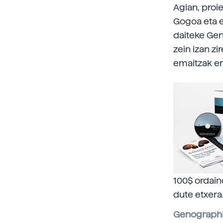
Agian, proi
Gogoa eta e
daiteke Gen
zein izan zi
emaitzak em
100$ ordain
dute etxera
Genograph