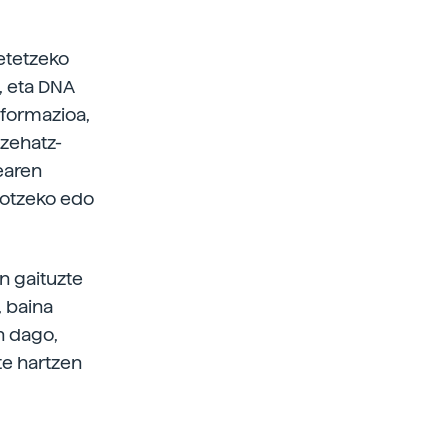
betetzeko
, eta DNA
nformazioa,
 zehatz-
learen
hotzeko edo
n gaituzte
, baina
n dago,
te hartzen