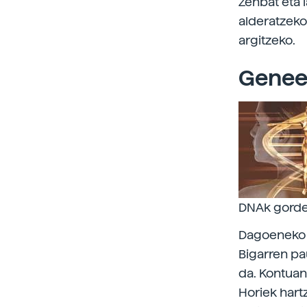
Zenbat eta 
alderatzeko
argitzeko.
Geneet
DNAk gordet
Dagoeneko h
Bigarren pa
da. Kontuan
Horiek hart