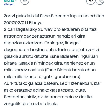
EU
Zortzi galaxia txiki Esne Bidearen inguruko orbitan
2007/02/01 | Elhuyar
Sloan Digital Sky Survey proiektuaren bitartez,
astronomoak zehaztasun handiz ari dira
espazioa aztertzen. Oraingoz, ikusgai
dagoenaren bosten bat aztertu dute, eta zortzi
galaxia aurkitu dituzte Esne Bidearen inguruan
biraka. Galaxia ñimiñoak dira, gehienez ehun
mila izarrez osatuak (Esne Bideak berak ehun
mila milioi izar ditu, gutxi gorabehera).
Aurkitutako galaxia batean, Leo T izenekoan, izar
asko eratzeko adinako gasa topatu dute.
Besteetan, aldiz, ez. Astronomoek ez dakite
zergatik diren ezberdinak.