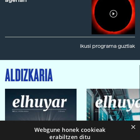
Ikusi programa guztiak
ALDIZKARIA
×
Webgune honek cookieak
erabiltzen ditu