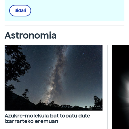
Bidali
Astronomia
Azukre-molekula bat topatu dute
izarrarteko eremuan