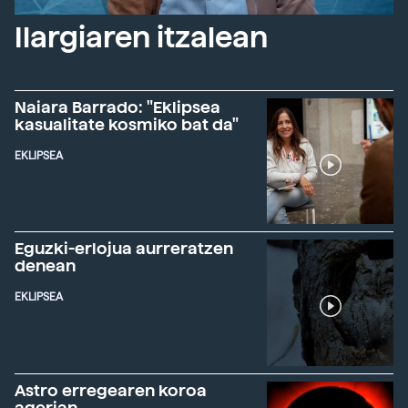
Ilargiaren itzalean
Naiara Barrado: "Eklipsea
kasualitate kosmiko bat da"
EKLIPSEA
Eguzki-erlojua aurreratzen
denean
EKLIPSEA
Astro erregearen koroa
agerian