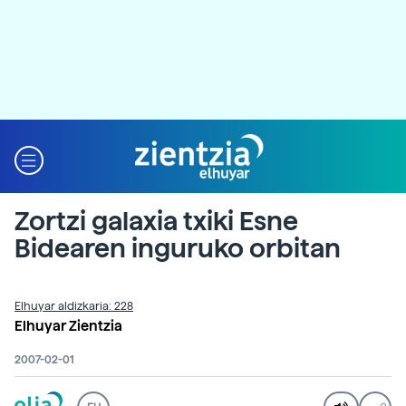
Zortzi galaxia txiki Esne
Bidearen inguruko orbitan
Elhuyar aldizkaria: 228
Elhuyar Zientzia
2007-02-01