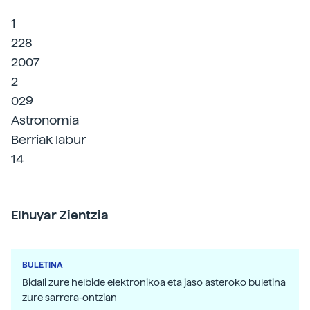
1
228
2007
2
029
Astronomia
Berriak labur
14
Elhuyar Zientzia
BULETINA
Bidali zure helbide elektronikoa eta jaso asteroko buletina
zure sarrera-ontzian