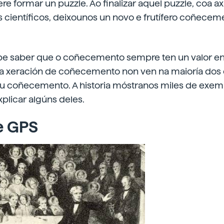
e formar un puzzle. Ao finalizar aquel puzzle, coa 
 científicos, deixounos un novo e frutífero coñecem
be saber que o coñecemento sempre ten un valor e
na xeración de coñecemento non ven na maioría dos 
eu coñecemento. A historia móstranos miles de exem
plicar algúns deles.
e GPS