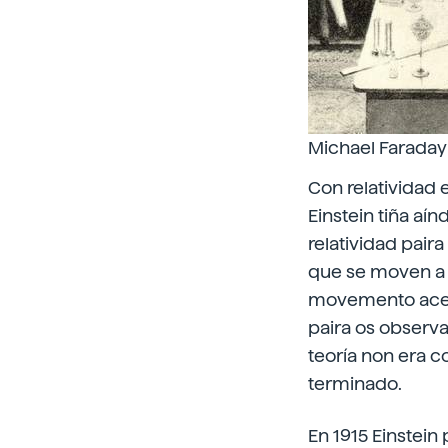
Michael Faraday 
Con relatividad e
Einstein tiña aí
relatividad pair
que se moven a 
movemento acele
paira os observa
teoría non era 
terminado.
En 1915 Einstein 