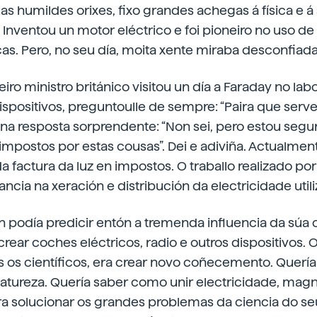
s humildes orixes, fixo grandes achegas á física e 
Inventou un motor eléctrico e foi pioneiro no uso d
as. Pero, no seu día, moita xente miraba desconfiada
ro ministro británico visitou un día a Faraday no labo
ispositivos, preguntoulle de sempre: “Paira que serve 
una resposta sorprendente: “Non sei, pero estou segu
 impostos por estas cousas”. Dei e adiviña. Actualm
 factura da luz en impostos. O traballo realizado por
ncia na xeración e distribución da electricidade utili
 podía predicir entón a tremenda influencia da súa 
 crear coches eléctricos, radio e outros dispositivos. 
 os científicos, era crear novo coñecemento. Quería
tureza. Quería saber como unir electricidade, magn
ra solucionar os grandes problemas da ciencia do 