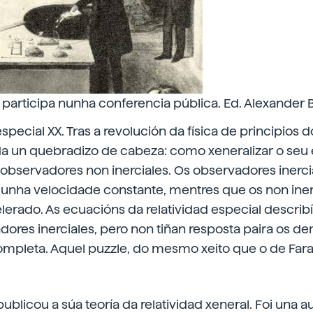
participa nunha conferencia pública. Ed. Alexander B
special XX. Tras a revolución da física de principios d
nda un quebradizo de cabeza: como xeneralizar o seu 
a observadores non inerciales. Os observadores inerc
unha velocidade constante, mentres que os non iner
rado. As ecuacións da relatividad especial describía
dores inerciales, pero non tiñan resposta paira os dem
completa. Aquel puzzle, do mesmo xeito que o de Far
publicou a súa teoría da relatividad xeneral. Foi una a