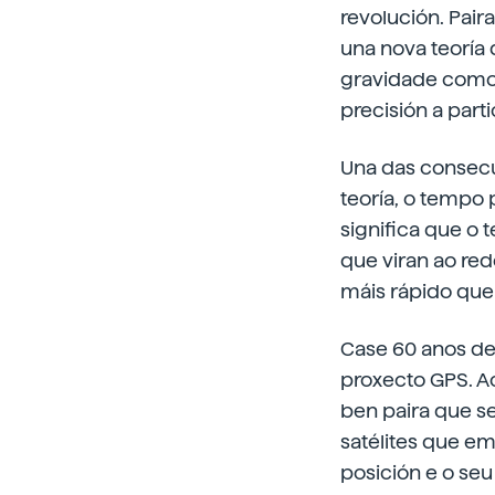
revolución. Pair
una nova teoría
gravidade como 
precisión a part
Una das consecu
teoría, o tempo 
significa que o 
que viran ao red
máis rápido que
Case 60 anos de
proxecto GPS. A
ben paira que se
satélites que em
posición e o seu