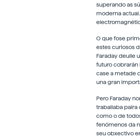
superando as súa
moderna actual. 
electromagnétic
O que fose primei
estes curiosos d
Faraday deulle 
futuro cobrarán
case a metade da
una gran importa
Pero Faraday non
traballaba paira
como o de todos
fenómenos da na
seu obxectivo e