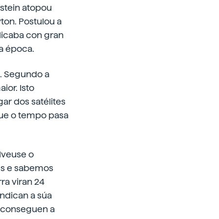
nstein atopou
ton. Postulou a
licaba con gran
la época.
o. Segundo a
ior. Isto
gar dos satélites
 que o tempo pasa
lveuse o
es e sabemos
ra viran 24
indican a súa
s, conseguen a