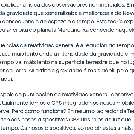
a explicar a física dos observadores non inerciales, Ei
 da gravidade que xeneralizaba e melloraba a de New
consecuencia do espazo e o tempo. Esta teoría exp
icular órbita do planeta Mercurio, xa coñecido naque
encias da relatividad xeneral é a redución do temp
pasa máis lento onde a intensidade da gravidade é ma
tempo vai máis lento na superficie terrestre que no lu
or da Terra. Alí arriba a gravidade é máis débil, polo
 aquí.
spois da publicación da relatividad xeneral, desenvo
ctualmente temos o GPS integrado nos nosos móbil
rve. Pero como funciona? En resumo, ao redor da Ter
iten aos nosos dispositivos GPS uns raios de luz que 
 tempo. Os nosos dispositivos, ao recibir estes sinai