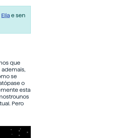
r
Elia
e sen
emos que
, ademais,
como se
 atópase o
emente esta
emostrounos
ual. Pero