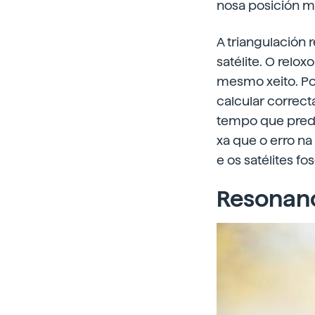
nosa posición m
A triangulación 
satélite. O relo
mesmo xeito. Por
calcular correc
tempo que predix
xa que o erro na
e os satélites f
Resonanc