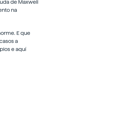
axuda de Maxwell
ento na
norme. E que
casos a
plos e aquí