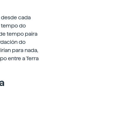
al desde cada
 o tempo do
 de tempo paira
rdación do
irían para nada,
po entre a Terra
a