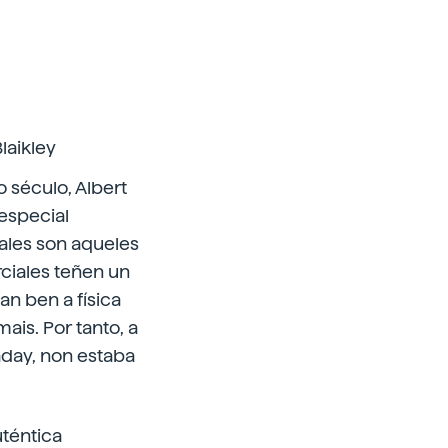
laikley
o século, Albert
especial
iales son aqueles
ciales teñen un
n ben a física
ais. Por tanto, a
aday, non estaba
uténtica