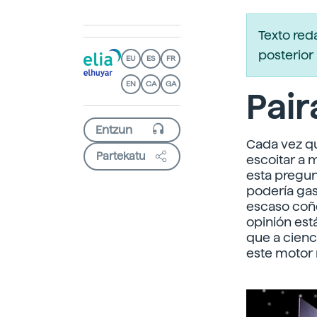
Texto re
posterior 
EU
ES
FR
EN
CA
GA
Pair
Cada vez q
Partekatu
escoitar a 
esta pregun
podería gas
escaso coñ
opinión est
que a cienc
este motor