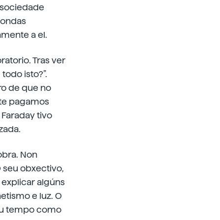
á sociedade
e ondas
mente a el.
ratorio. Tras ver
todo isto?”.
ro de que no
ente pagamos
 Faraday tivo
zada.
obra. Non
O seu obxectivo,
 explicar algúns
etismo e luz. O
seu tempo como