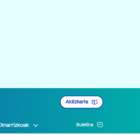
Aldizkaria
Oinarrizkoak
Buletina