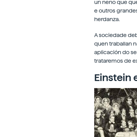
un neno que quer
e outros grandes
herdanza.
A sociedade de
quen traballan 
aplicación do s
trataremos de ex
Einstein 