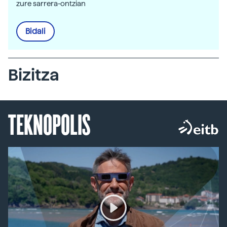
zure sarrera-ontzian
Bidali
Bizitza
TEKNOPOLIS