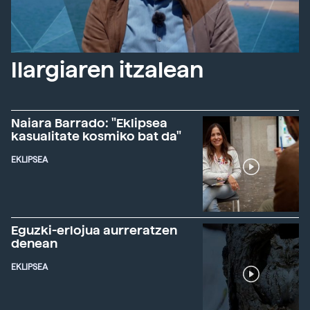
Ilargiaren itzalean
Naiara Barrado: "Eklipsea
kasualitate kosmiko bat da"
EKLIPSEA
Eguzki-erlojua aurreratzen
denean
EKLIPSEA