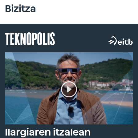
Bizitza
TEKNOPOLIS
Ilargiaren itzalean