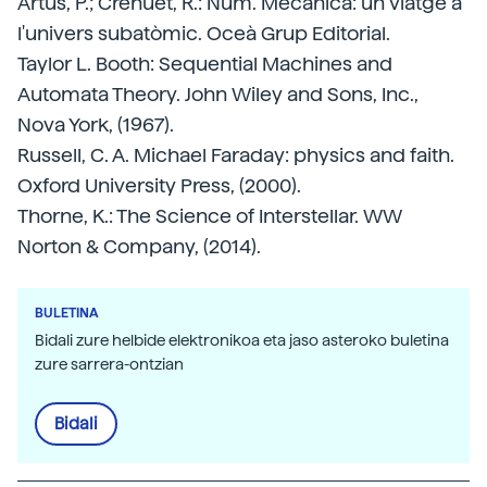
Artús, P.; Crehuet, R.: Núm. Mecànica: un viatge a
l'univers subatòmic. Oceà Grup Editorial.
Taylor L. Booth: Sequential Machines and
Automata Theory. John Wiley and Sons, Inc.,
Nova York, (1967).
Russell, C. A. Michael Faraday: physics and faith.
Oxford University Press, (2000).
Thorne, K.: The Science of Interstellar. WW
Norton & Company, (2014).
BULETINA
Bidali zure helbide elektronikoa eta jaso asteroko buletina
zure sarrera-ontzian
Bidali