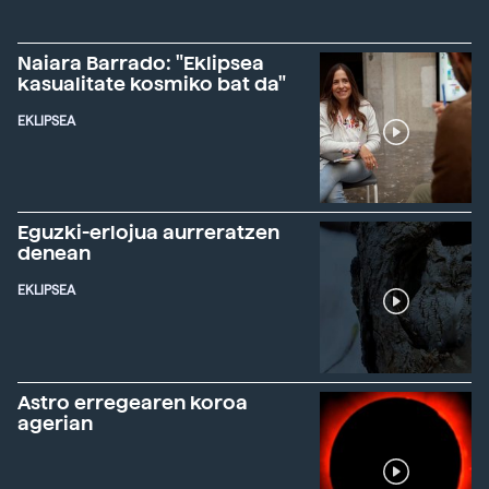
Naiara Barrado: "Eklipsea
kasualitate kosmiko bat da"
EKLIPSEA
Eguzki-erlojua aurreratzen
denean
EKLIPSEA
Astro erregearen koroa
agerian