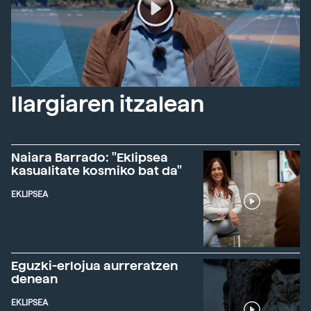
Ilargiaren itzalean
Naiara Barrado: "Eklipsea
kasualitate kosmiko bat da"
EKLIPSEA
Eguzki-erlojua aurreratzen
denean
EKLIPSEA