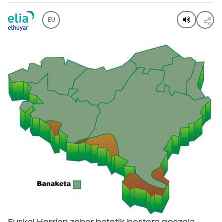
EU
Euskal Herrian zehar batetik bestera goazela,