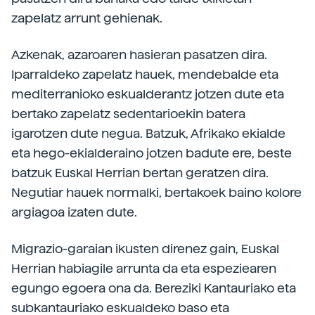
zapelatz arrunt gehienak.
Azkenak, azaroaren hasieran pasatzen dira.
Iparraldeko zapelatz hauek, mendebalde eta
mediterranioko eskualderantz jotzen dute eta
bertako zapelatz sedentarioekin batera
igarotzen dute negua. Batzuk, Afrikako ekialde
eta hego-ekialderaino jotzen badute ere, beste
batzuk Euskal Herrian bertan geratzen dira.
Negutiar hauek normalki, bertakoek baino kolore
argiagoa izaten dute.
Migrazio-garaian ikusten direnez gain, Euskal
Herrian habiagile arrunta da eta espeziearen
egungo egoera ona da. Bereziki Kantauriako eta
subkantauriako eskualdeko baso eta