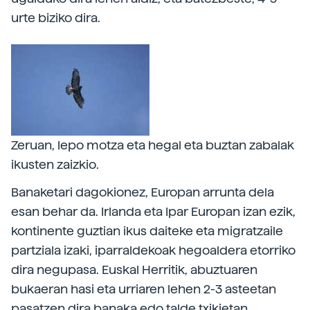
urte biziko dira.
Zeruan, lepo motza eta hegal eta buztan zabalak
ikusten zaizkio.
Banaketari dagokionez, Europan arrunta dela
esan behar da. Irlanda eta Ipar Europan izan ezik,
kontinente guztian ikus daiteke eta migratzaile
partziala izaki, iparraldekoak hegoaldera etorriko
dira negupasa. Euskal Herritik, abuztuaren
bukaeran hasi eta urriaren lehen 2-3 asteetan
pasatzen dira banaka edo talde txikietan