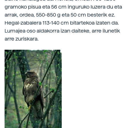
gramoko pisua eta 56 cm inguruko luzera du eta
arrak, ordea, 550-850 g eta 50 cm besterik ez.
Hegal-zabalera 113-140 cm bitartekoa izaten da.
Lumajea oso aldakorra izan daiteke, arre ilunetik
arre zuriskara.