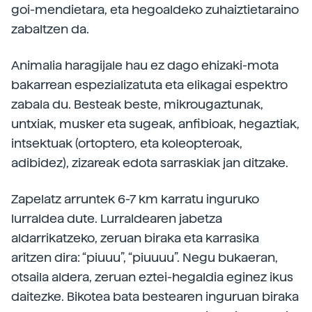
goi-mendietara, eta hegoaldeko zuhaiztietaraino
zabaltzen da.
Animalia haragijale hau ez dago ehizaki-mota
bakarrean espezializatuta eta elikagai espektro
zabala du. Besteak beste, mikrougaztunak,
untxiak, musker eta sugeak, anfibioak, hegaztiak,
intsektuak (ortoptero, eta koleopteroak,
adibidez), zizareak edota sarraskiak jan ditzake.
Zapelatz arruntek 6-7 km karratu inguruko
lurraldea dute. Lurraldearen jabetza
aldarrikatzeko, zeruan biraka eta karrasika
aritzen dira: “piuuu”, “piuuuu”. Negu bukaeran,
otsaila aldera, zeruan eztei-hegaldia eginez ikus
daitezke. Bikotea bata bestearen inguruan biraka