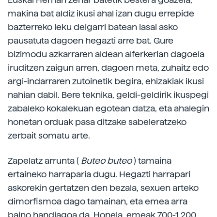
makina bat aldiz ikusi ahal izan dugu errepide
bazterreko leku deigarri batean lasai asko
pausatuta dagoen hegazti arre bat. Gure
bizimodu azkarraren aldean alferkerian dagoela
iruditzen zaigun arren, dagoen meta, zuhaitz edo
argi-indarraren zutoinetik begira, ehizakiak ikusi
nahian dabil. Bere teknika, geldi-geldirik ikuspegi
zabaleko kokalekuan egotean datza, eta ahalegin
honetan orduak pasa ditzake sabeleratzeko
zerbait somatu arte.
Zapelatz arrunta (
Buteo
buteo
) tamaina
ertaineko harraparia dugu. Hegazti harrapari
askorekin gertatzen den bezala, sexuen arteko
dimorfismoa dago tamainan, eta emea arra
baino handiagoa da. Honela, emeak 700-1.200