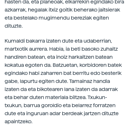
hasten da, eta planeoak, elkarrekin egindako bira
azkarrak, hegalak itxiz goitik beherako jaitsierak
eta bestelako mugimendu bereziak egiten
dituzte.
Kumaldi bakarra izaten dute eta udaberrian,
martxotik aurrera. Habia, ia beti basoko zuhaitz
handiren batean, eta inoiz harkaitzen batean
kokatua egoten da. Batzuetan, korbidoren batek
egindako habi zaharren bat berritu edo besterik
gabe, lapurtu egiten dute. Tamainaz handia
izaten da eta bikotearen lana izaten da adarrak
eta behar duten materiala biltzea. Txukun-
txukun, barrua goroldio eta belarrez forratzen
dute eta inguruan adar berdeak jartzen dituzte
apaintzeko.