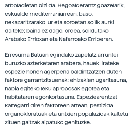
arboladietan bizi da. Hegoalderantz goazelarik,
eskualde mediterraniarrean, baso,
nekazaritzarako lur eta soroetan soilik aurki
daiteke; baina ez dago, ordea, soildutako
Arabako Errioxan eta Nafarroako Erriberan.
Erresuma Batuan egindako zapelatz arruntei
buruzko azterketaren arabera, hauek lirateke
espezie honen agerpena baldintzatzen duten
faktore garrantzitsuenak: ehizakien ugaritasuna,
habia egiteko leku aproposak egotea eta
habitataren egonkortasuna. Espeziearentzat
kaltegarri diren faktoreen artean, pestizida
organokloratuak eta untxien populazioak kaltetu
zituen gaitzak aipatuko genituzke.