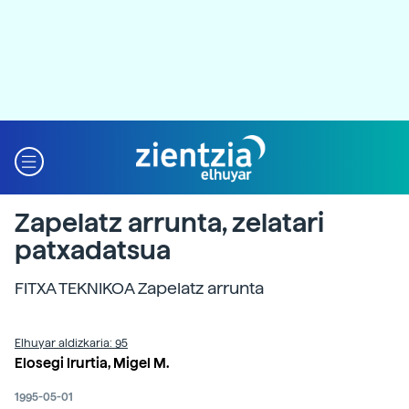
Zapelatz arrunta, zelatari
patxadatsua
FITXA TEKNIKOA Zapelatz arrunta
Elhuyar aldizkaria: 95
Elosegi Irurtia, Migel M.
1995-05-01