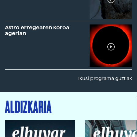
Astro erregearen koroa
agerian
Ikusi programa guztiak
ALDIZKARIA