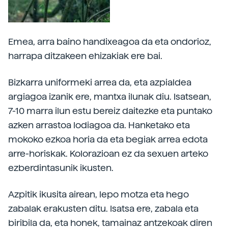
Emea, arra baino handixeagoa da eta ondorioz,
harrapa ditzakeen ehizakiak ere bai.
Bizkarra uniformeki arrea da, eta azpialdea
argiagoa izanik ere, mantxa ilunak diu. Isatsean,
7-10 marra ilun estu bereiz daitezke eta puntako
azken arrastoa lodiagoa da. Hanketako eta
mokoko ezkoa horia da eta begiak arrea edota
arre-horiskak. Kolorazioan ez da sexuen arteko
ezberdintasunik ikusten.
Azpitik ikusita airean, lepo motza eta hego
zabalak erakusten ditu. Isatsa ere, zabala eta
biribila da, eta honek, tamainaz antzekoak diren