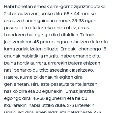
Habi honetan emeak arre-gorriz zipriztindutako
2-4 arrautza zuri jarriko ditu. 56 x 44 mm ko
arrautza hauen gainean emeak 33-38 egun
pasako ditu eta tarteka ehiza utziz, arrak
txandaren bat egingo dio txitaldian. Txitoak
jaiotzerakoan 45 gramo inguru pisatzen dute eta
luma zuriak izaten dituzte. Emeak, lehenengo 15
egunak habiatik ia mugitu gabe emango ditu,
baina hortik aurrera, arrarekin batera ehizean
hasi beharko du txito aseezinak lasaitzeko.
Halere, kume txikienak hil egiten dira
gehienetan. Hiru aste pasatuta tente jartzen
hasiko dira eta 30 egunekin, lumaz jantzita
egongo dira. 45-55 egunekin eta heldu
itxurarekin, habia utziko dute. 2-3 urterekin
ugalduko dira lehen aldiz, eta batezbeste, 4-5