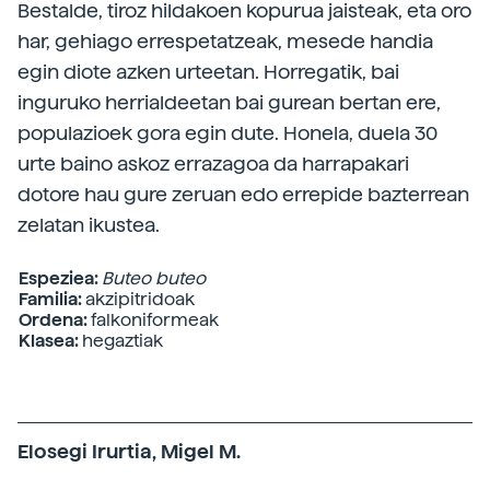
Bestalde, tiroz hildakoen kopurua jaisteak, eta oro
har, gehiago errespetatzeak, mesede handia
egin diote azken urteetan. Horregatik, bai
inguruko herrialdeetan bai gurean bertan ere,
populazioek gora egin dute. Honela, duela 30
urte baino askoz errazagoa da harrapakari
dotore hau gure zeruan edo errepide bazterrean
zelatan ikustea.
Espeziea:
Buteo buteo
Familia:
akzipitridoak
Ordena:
falkoniformeak
Klasea:
hegaztiak
Elosegi Irurtia, Migel M.