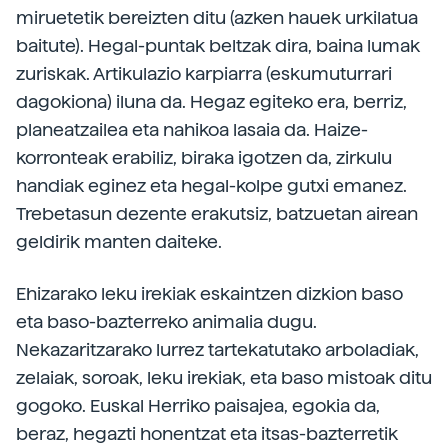
miruetetik bereizten ditu (azken hauek urkilatua
baitute). Hegal-puntak beltzak dira, baina lumak
zuriskak. Artikulazio karpiarra (eskumuturrari
dagokiona) iluna da. Hegaz egiteko era, berriz,
planeatzailea eta nahikoa lasaia da. Haize-
korronteak erabiliz, biraka igotzen da, zirkulu
handiak eginez eta hegal-kolpe gutxi emanez.
Trebetasun dezente erakutsiz, batzuetan airean
geldirik manten daiteke.
Ehizarako leku irekiak eskaintzen dizkion baso
eta baso-bazterreko animalia dugu.
Nekazaritzarako lurrez tartekatutako arboladiak,
zelaiak, soroak, leku irekiak, eta baso mistoak ditu
gogoko. Euskal Herriko paisajea, egokia da,
beraz, hegazti honentzat eta itsas-bazterretik