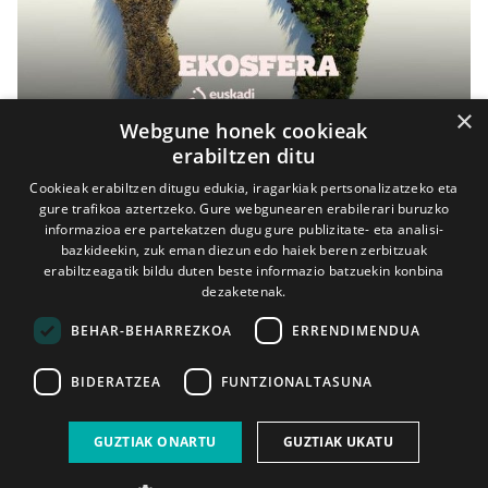
×
Webgune honek cookieak
erabiltzen ditu
Hartza, urtetik urtera urriagoa
Cookieak erabiltzen ditugu edukia, iragarkiak pertsonalizatzeko eta
BIODIBERTSITATEA
2004-05-01
gure trafikoa aztertzeko. Gure webgunearen erabilerari buruzko
informazioa ere partekatzen dugu gure publizitate- eta analisi-
bazkideekin, zuk eman diezun edo haiek beren zerbitzuak
erabiltzeagatik bildu duten beste informazio batzuekin konbina
dezaketenak.
BEHAR-BEHARREZKOA
ERRENDIMENDUA
Gehiago ikusi
BIDERATZEA
FUNTZIONALTASUNA
GUZTIAK ONARTU
GUZTIAK UKATU