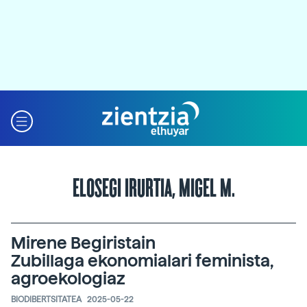
ELOSEGI IRURTIA, MIGEL M.
Mirene Begiristain
Zubillaga ekonomialari feminista,
agroekologiaz
BIODIBERTSITATEA
2025-05-22