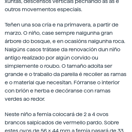
xuntas, descensos verticais pechando as ás e
outros movementos especiais.
Teñen una soa cría e na primavera, a partir de
marzo. O niño, case sempre nalgunha gran
árbore do bosque, e en ocasións nalgunha roca.
Nalgúns casos trátase da renovación dun niño
antigo realizado por algún corvido ou
simplemente o roubo. O tamaño adoita ser
grande e o traballo da parella é recoller as ramas
e o material que necesitan. Fórranse o interior
con brión e herba e decóranse con ramas
verdes ao redor.
Neste niño a femia colocará de 2 a 4 ovos
brancos salpicados de vermello pardo. Sobre
estes ovos de 56 x 44 mm a femia pasará de 33