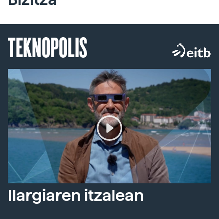
TEKNOPOLIS
Ilargiaren itzalean