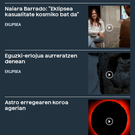
Naiara Barrado: "Eklipsea
kasualitate kosmiko bat da"
EKLIPSEA
Eguzki-erlojua aurreratzen
denean
EKLIPSEA
Astro erregearen koroa
agerian