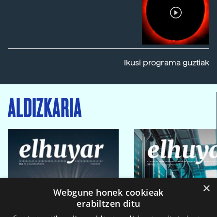
Ikusi programa guztiak
ALDIZKARIA
×
Webgune honek cookieak
erabiltzen ditu