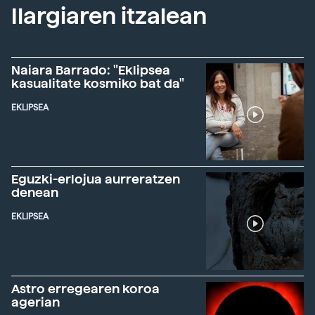
Ilargiaren itzalean
Naiara Barrado: "Eklipsea
kasualitate kosmiko bat da"
EKLIPSEA
Eguzki-erlojua aurreratzen
denean
EKLIPSEA
Astro erregearen koroa
agerian