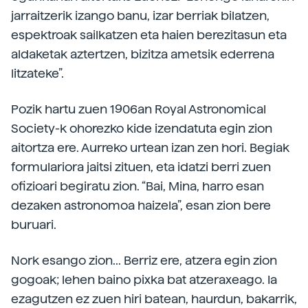
jarraitzerik izango banu, izar berriak bilatzen,
espektroak sailkatzen eta haien berezitasun eta
aldaketak aztertzen, bizitza ametsik ederrena
litzateke”.
Pozik hartu zuen 1906an Royal Astronomical
Society-k ohorezko kide izendatuta egin zion
aitortza ere. Aurreko urtean izan zen hori. Begiak
formulariora jaitsi zituen, eta idatzi berri zuen
ofizioari begiratu zion. “Bai, Mina, harro esan
dezaken astronomoa haizela”, esan zion bere
buruari.
Nork esango zion... Berriz ere, atzera egin zion
gogoak; lehen baino pixka bat atzeraxeago. Ia
ezagutzen ez zuen hiri batean, haurdun, bakarrik,