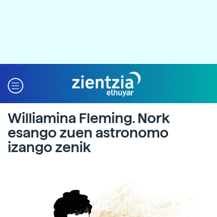
Williamina Fleming. Nork
esango zuen astronomo
izango zenik