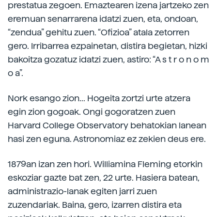
prestatua zegoen. Emaztearen izena jartzeko zen
eremuan senarrarena idatzi zuen, eta, ondoan,
“zendua” gehitu zuen. “Ofizioa” atala zetorren
gero. Irribarrea ezpainetan, distira begietan, hizki
bakoitza gozatuz idatzi zuen, astiro: “A s t r o n o m
o a”.
Nork esango zion... Hogeita zortzi urte atzera
egin zion gogoak. Ongi gogoratzen zuen
Harvard College Observatory behatokian lanean
hasi zen eguna. Astronomiaz ez zekien deus ere.
1879an izan zen hori. Williamina Fleming etorkin
eskoziar gazte bat zen, 22 urte. Hasiera batean,
administrazio-lanak egiten jarri zuen
zuzendariak. Baina, gero, izarren distira eta