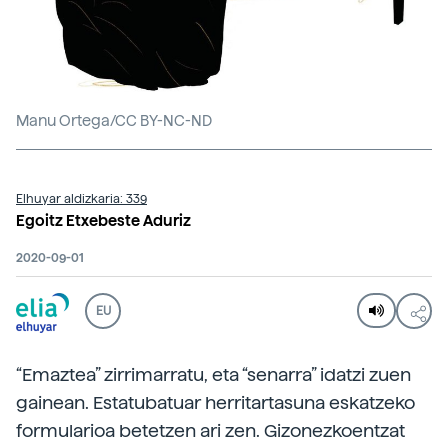
Manu Ortega/CC BY-NC-ND
Elhuyar aldizkaria: 339
Egoitz Etxebeste Aduriz
2020-09-01
EU
“Emaztea” zirrimarratu, eta “senarra” idatzi zuen
gainean. Estatubatuar herritartasuna eskatzeko
formularioa betetzen ari zen. Gizonezkoentzat