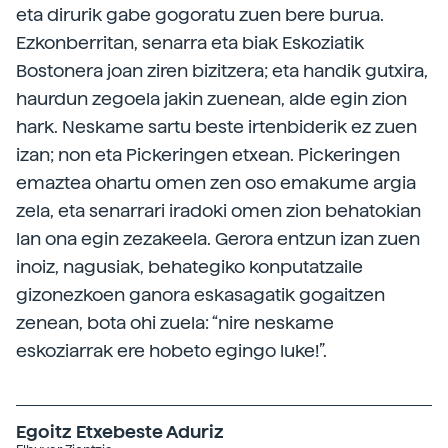
eta dirurik gabe gogoratu zuen bere burua.
Ezkonberritan, senarra eta biak Eskoziatik
Bostonera joan ziren bizitzera; eta handik gutxira,
haurdun zegoela jakin zuenean, alde egin zion
hark. Neskame sartu beste irtenbiderik ez zuen
izan; non eta Pickeringen etxean. Pickeringen
emaztea ohartu omen zen oso emakume argia
zela, eta senarrari iradoki omen zion behatokian
lan ona egin zezakeela. Gerora entzun izan zuen
inoiz, nagusiak, behategiko konputatzaile
gizonezkoen ganora eskasagatik gogaitzen
zenean, bota ohi zuela: “nire neskame
eskoziarrak ere hobeto egingo luke!”.
Egoitz Etxebeste Aduriz