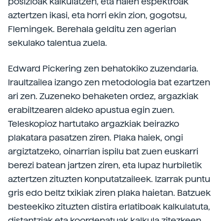
posizioak kalkulatzen, eta haien espektroak
aztertzen ikasi, eta horri ekin zion, gogotsu,
Flemingek. Berehala gelditu zen agerian
sekulako talentua zuela.
Edward Pickering zen behatokiko zuzendaria.
Iraultzailea izango zen metodologia bat ezartzen
ari zen. Zuzeneko behaketen ordez, argazkiak
erabiltzearen aldeko apustua egin zuen.
Teleskopioz hartutako argazkiak beirazko
plakatara pasatzen ziren. Plaka haiek, ongi
argiztatzeko, oinarrian ispilu bat zuen euskarri
berezi batean jartzen ziren, eta lupaz hurbiletik
aztertzen zituzten konputatzaileek. Izarrak puntu
gris edo beltz txikiak ziren plaka haietan. Batzuek
besteekiko zituzten distira erlatiboak kalkulatuta,
distantziak eta koordenatuak kalkula zitezkeen.