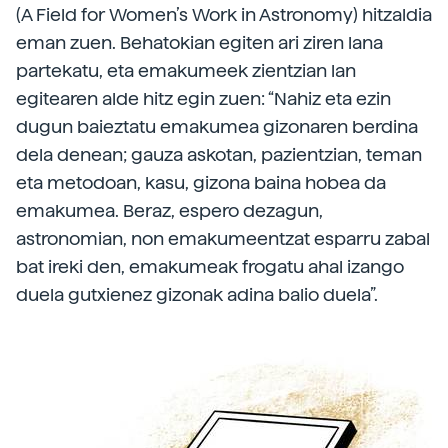
(A Field for Women’s Work in Astronomy) hitzaldia
eman zuen. Behatokian egiten ari ziren lana
partekatu, eta emakumeek zientzian lan
egitearen alde hitz egin zuen: “Nahiz eta ezin
dugun baieztatu emakumea gizonaren berdina
dela denean; gauza askotan, pazientzian, teman
eta metodoan, kasu, gizona baina hobea da
emakumea. Beraz, espero dezagun,
astronomian, non emakumeentzat esparru zabal
bat ireki den, emakumeak frogatu ahal izango
duela gutxienez gizonak adina balio duela”.