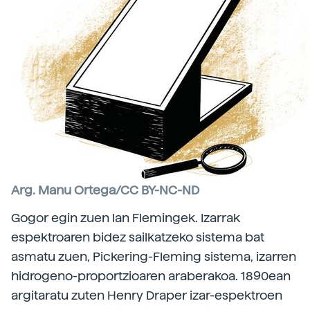
Arg. Manu Ortega/CC BY-NC-ND
Gogor egin zuen lan Flemingek. Izarrak
espektroaren bidez sailkatzeko sistema bat
asmatu zuen, Pickering-Fleming sistema, izarren
hidrogeno-proportzioaren araberakoa. 1890ean
argitaratu zuten Henry Draper izar-espektroen