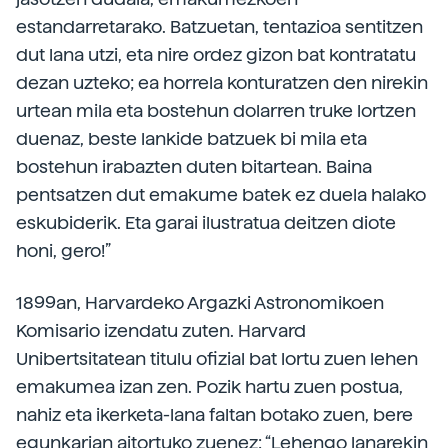
estandarretarako. Batzuetan, tentazioa sentitzen
dut lana utzi, eta nire ordez gizon bat kontratatu
dezan uzteko; ea horrela konturatzen den nirekin
urtean mila eta bostehun dolarren truke lortzen
duenaz, beste lankide batzuek bi mila eta
bostehun irabazten duten bitartean. Baina
pentsatzen dut emakume batek ez duela halako
eskubiderik. Eta garai ilustratua deitzen diote
honi, gero!”
1899an, Harvardeko Argazki Astronomikoen
Komisario izendatu zuten. Harvard
Unibertsitatean titulu ofizial bat lortu zuen lehen
emakumea izan zen. Pozik hartu zuen postua,
nahiz eta ikerketa-lana faltan botako zuen, bere
egunkarian aitortuko zuenez: “Lehengo lanarekin