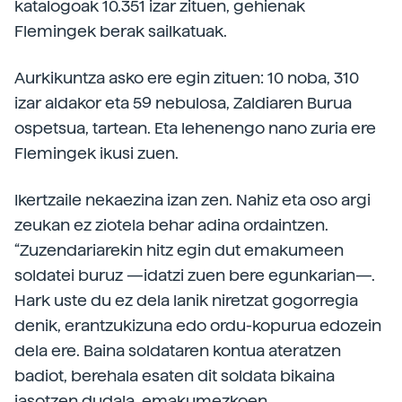
katalogoak 10.351 izar zituen, gehienak
Flemingek berak sailkatuak.
Aurkikuntza asko ere egin zituen: 10 noba, 310
izar aldakor eta 59 nebulosa, Zaldiaren Burua
ospetsua, tartean. Eta lehenengo nano zuria ere
Flemingek ikusi zuen.
Ikertzaile nekaezina izan zen. Nahiz eta oso argi
zeukan ez ziotela behar adina ordaintzen.
“Zuzendariarekin hitz egin dut emakumeen
soldatei buruz —idatzi zuen bere egunkarian—.
Hark uste du ez dela lanik niretzat gogorregia
denik, erantzukizuna edo ordu-kopurua edozein
dela ere. Baina soldataren kontua ateratzen
badiot, berehala esaten dit soldata bikaina
jasotzen dudala, emakumezkoen