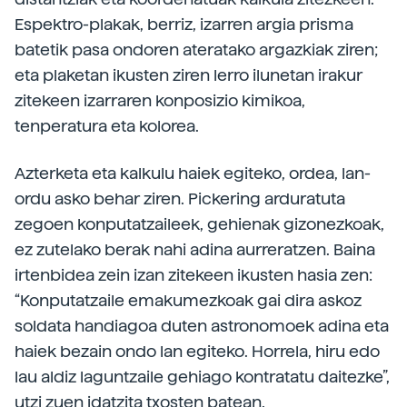
Espektro-plakak, berriz, izarren argia prisma
batetik pasa ondoren ateratako argazkiak ziren;
eta plaketan ikusten ziren lerro ilunetan irakur
zitekeen izarraren konposizio kimikoa,
tenperatura eta kolorea.
Azterketa eta kalkulu haiek egiteko, ordea, lan-
ordu asko behar ziren. Pickering arduratuta
zegoen konputatzaileek, gehienak gizonezkoak,
ez zutelako berak nahi adina aurreratzen. Baina
irtenbidea zein izan zitekeen ikusten hasia zen:
“Konputatzaile emakumezkoak gai dira askoz
soldata handiagoa duten astronomoek adina eta
haiek bezain ondo lan egiteko. Horrela, hiru edo
lau aldiz laguntzaile gehiago kontratatu daitezke”,
utzi zuen idatzita txosten batean.