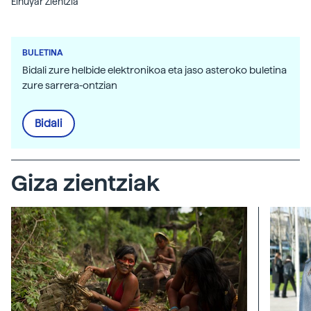
Elhuyar Zientzia
BULETINA
Bidali zure helbide elektronikoa eta jaso asteroko buletina
zure sarrera-ontzian
Bidali
Giza zientziak