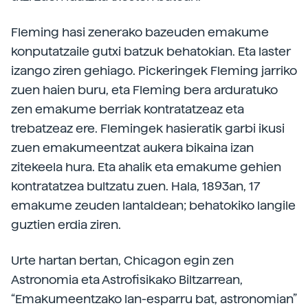
Fleming hasi zenerako bazeuden emakume
konputatzaile gutxi batzuk behatokian. Eta laster
izango ziren gehiago. Pickeringek Fleming jarriko
zuen haien buru, eta Fleming bera arduratuko
zen emakume berriak kontratatzeaz eta
trebatzeaz ere. Flemingek hasieratik garbi ikusi
zuen emakumeentzat aukera bikaina izan
zitekeela hura. Eta ahalik eta emakume gehien
kontratatzea bultzatu zuen. Hala, 1893an, 17
emakume zeuden lantaldean; behatokiko langile
guztien erdia ziren.
Urte hartan bertan, Chicagon egin zen
Astronomia eta Astrofisikako Biltzarrean,
“Emakumeentzako lan-esparru bat, astronomian”