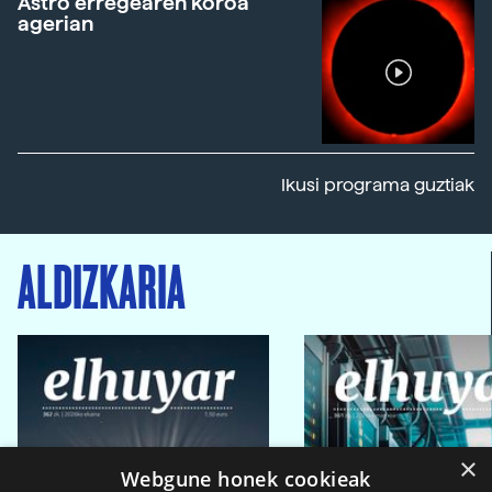
Astro erregearen koroa
agerian
Ikusi programa guztiak
ALDIZKARIA
×
Webgune honek cookieak