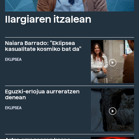
Ilargiaren itzalean
Naiara Barrado: "Eklipsea
kasualitate kosmiko bat da"
EKLIPSEA
Eguzki-erlojua aurreratzen
denean
EKLIPSEA