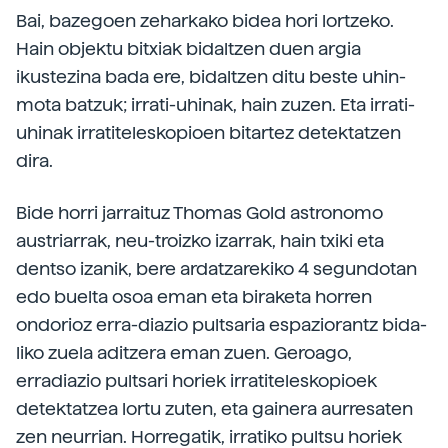
Bai, bazegoen zeharkako bidea hori lortzeko.
Hain objektu bitxiak bidaltzen duen argia
ikustezina bada ere, bidaltzen ditu beste uhin-
mota batzuk; irrati-uhinak, hain zuzen. Eta irrati-
uhinak irratiteleskopioen bitartez detektatzen
dira.
Bide horri jarraituz Thomas Gold astronomo
austriarrak, neu-troizko izarrak, hain txiki eta
dentso izanik, bere ardatzarekiko 4 segundotan
edo buelta osoa eman eta biraketa horren
ondorioz erra-diazio pultsaria espaziorantz bida-
liko zuela aditzera eman zuen. Geroago,
erradiazio pultsari horiek irratiteleskopioek
detektatzea lortu zuten, eta gainera aurresaten
zen neurrian. Horregatik, irratiko pultsu horiek