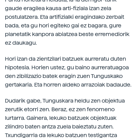
gaude eragilea kausa arti-fiziala izan zela
postulatzera. Eta artifizialki eragindako zerbait
bada, eta gu hori egiteko gai ez bagara, gure
planetatik kanpora abiatzea beste erremediorik
ez daukagu.
Hori izan da zientzilari batzuek aurreratu duten
hipotesia. Horien ustez, gu baino aurreratuagoa
den zibilizazio batek eragin zuen Tunguskako
gertakaria. Eta horren aldeko arrazoiak badaude.
Dudarik gabe, Tunguskara heldu zen objektua
zerutik etorri zen. Beraz, ez zen fenomeno
lurtarra. Gainera, lekuko batzuek objektuak
zilindro baten antza zuela baieztatu zuten.
Txundigarria da lekuko batzuen testigantza