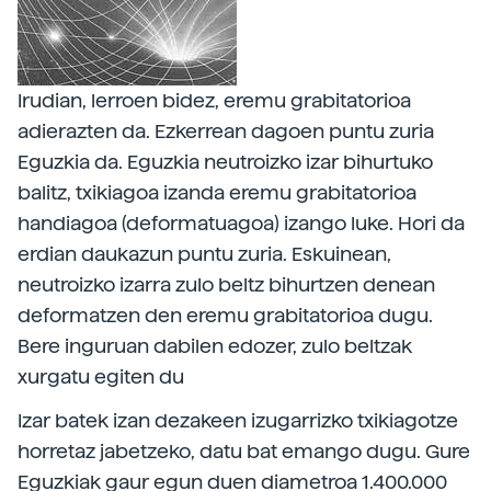
Irudian, lerroen bidez, eremu grabitatorioa
adierazten da. Ezkerrean dagoen puntu zuria
Eguzkia da. Eguzkia neutroizko izar bihurtuko
balitz, txikiagoa izanda eremu grabitatorioa
handiagoa (deformatuagoa) izango luke. Hori da
erdian daukazun puntu zuria. Eskuinean,
neutroizko izarra zulo beltz bihurtzen denean
deformatzen den eremu grabitatorioa dugu.
Bere inguruan dabilen edozer, zulo beltzak
xurgatu egiten du
Izar batek izan dezakeen izugarrizko txikiagotze
horretaz jabetzeko, datu bat emango dugu. Gure
Eguzkiak gaur egun duen diametroa 1.400.000