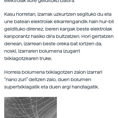
elektroiak libre geldituko baitira.
Kasu horretan, izarrak uzkurtzen segituko du eta
une batean elektroiak elkarrengandik hain hur-bil
geldituko direnez, beren kargak beste elektroiak
kanporantz hasiko dira bultzatzen. Hori gertatzen
denean, izarrean beste oreka bat lortzen da,
noski, izarraren bolumena izugarri
txikiagotzearen truke.
Horrela bolumena txikiagotzen zaion izarrari
“nano zuri” deitzen zaio, duen bolumen
supertxikiagatik eta duen argi handiagatik.