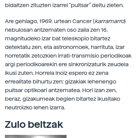
bidaltzen zituzten izarrei “pultsar” deitu zieten.
Are gehiago, 1969. urtean Cancer (
karramarro
)
nebulosan antzematen oso zaila zen 16.
magnitudeko izar bat teleskopio bitartez
detektatu zen, eta astronomoek, harrituta, izar
horretatik zetozkien irrati-transmisio periodikoak
argi periodikoarekin ere sinkronizaturik zeudela
ikusi zuten. Horrela inoiz espero ez zena
errealitate bihurtu zen: gizakiak lehenengo
pultsar optikoari antzematea. Hori izan zen,
beraz, gizakumeak begien bitartez ikusitako
neutroizko lehen izarra.
Zulo beltzak