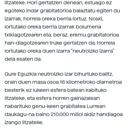
litzateke. Hori gertatzen denean, estuago ez
egoteko indar grabitatorioa balaztatu egiten du
izarrak, horrela oreka berria lortuz. Noski,
lortutako oreka berria izarrak bolumena
txikiagotzearen eta, beraz, eremu grabitatorioa
han-diagotzearen truke gertatzen da. Horrela
lortutako oreka duen izarra “neutroizko izarra”
dela esaten da.
Gure Eguzkia neutroizko izar bihurtuko balitz,
orain duen masa osoa 16 kilometroko diametroa
besterik ez lukeen esfera batean kabituko
litzateke, eta esfera horren gainazalean
nabarituko genu-keen grabitatea Lurrean
daukagu-na baino 210.000 milioi aldiz handiagoa
izango litzateke.