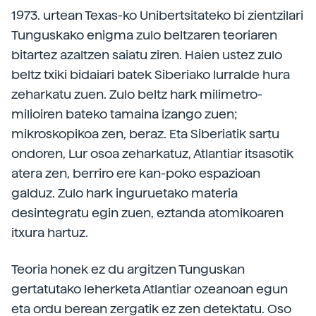
1973. urtean Texas-ko Unibertsitateko bi zientzilari
Tunguskako enigma zulo beltzaren teoriaren
bitartez azaltzen saiatu ziren. Haien ustez zulo
beltz txiki bidaiari batek Siberiako lurralde hura
zeharkatu zuen. Zulo beltz hark milimetro-
milioiren bateko tamaina izango zuen;
mikroskopikoa zen, beraz. Eta Siberiatik sartu
ondoren, Lur osoa zeharkatuz, Atlantiar itsasotik
atera zen, berriro ere kan-poko espazioan
galduz. Zulo hark inguruetako materia
desintegratu egin zuen, eztanda atomikoaren
itxura hartuz.
Teoria honek ez du argitzen Tunguskan
gertatutako leherketa Atlantiar ozeanoan egun
eta ordu berean zergatik ez zen detektatu. Oso