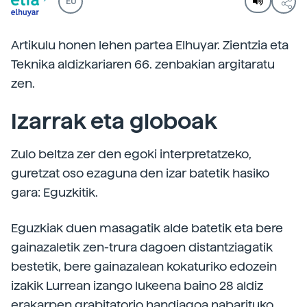
EU
Artikulu honen lehen partea Elhuyar. Zientzia eta
Teknika aldizkariaren 66. zenbakian argitaratu
zen.
Izarrak eta globoak
Zulo beltza zer den egoki interpretatzeko,
guretzat oso ezaguna den izar batetik hasiko
gara: Eguzkitik.
Eguzkiak duen masagatik alde batetik eta bere
gainazaletik zen-trura dagoen distantziagatik
bestetik, bere gainazalean kokaturiko edozein
izakik Lurrean izango lukeena baino 28 aldiz
erakarpen grabitatorio handiagoa nabarituko