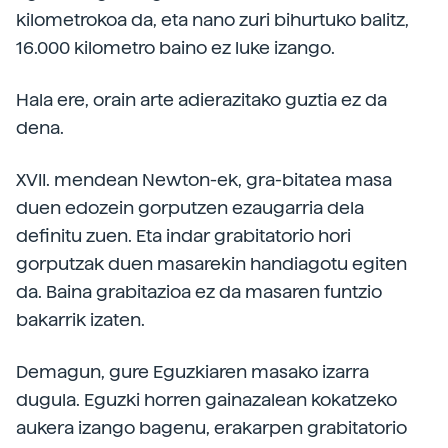
kilometrokoa da, eta nano zuri bihurtuko balitz,
16.000 kilometro baino ez luke izango.
Hala ere, orain arte adierazitako guztia ez da
dena.
XVII. mendean Newton-ek, gra-bitatea masa
duen edozein gorputzen ezaugarria dela
definitu zuen. Eta indar grabitatorio hori
gorputzak duen masarekin handiagotu egiten
da. Baina grabitazioa ez da masaren funtzio
bakarrik izaten.
Demagun, gure Eguzkiaren masako izarra
dugula. Eguzki horren gainazalean kokatzeko
aukera izango bagenu, erakarpen grabitatorio