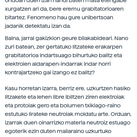
ondoan duen izan handi baten masa etengabe
xurgatzen ari da, bere eremu grabitatorioaren
bitartez. Fenomeno hau gure unibertsoan
jadanik detektatu izan da.
Baina, jarrai gakizkion geure bilakabideari. Nano
zuri batean, zer gertatuko litzateke erakarpen
grabitatorioa indartsuago bihurtuko balitz eta
elektroien aldarapen-indarrak indar horri
kontrajartzeko gai izango ez balitz?
Kasu horretan izarra, berriz ere, uzkurtzen hasiko
litzakete eta lehen libre ibiltzen ziren elektroiak
eta protoiak gero eta bolumen txikiago-raino
estutuko lirateke neutroiak moldatu arte. Orduan,
izarrak duen oinarrizko materia neutroiz estuago
egoterik ezin duten mailaraino uzkurtuko