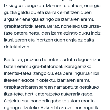
txikiagoa izango da. Momentu batean, energia
guztia galdu du eta izarrak emititzen duen
argiaren energia ezingo da izarraren eremu
grabitatoriotik atera. Beraz, honelako uzkurtze-
fase batera heldu den izarra ezingo dugu inoiz
ikusi, zeren eta igortzen duen argia ez baita
detektatzen.
Bestalde, prozesu honetan sartuta dagoen izar
baten eremu gra-bitatorioak ikaragarrizko
intentsi-tatea izango du, eta bere inguruan ibil
litekeen edozein objektu, izarraren eremu
grabitatorioaren sarean harrapatuta geldituko
litza-teke, hortik ateratzeko aukerarik gabe.
Objektu hau hondorik gabeko zulora erorita
egongo litzateke. Azken bi arrazoi horiengatik