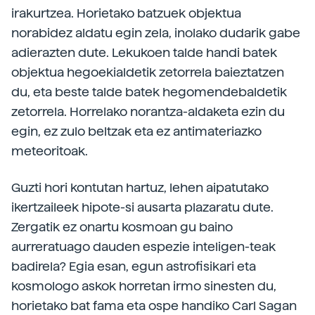
irakurtzea. Horietako batzuek objektua
norabidez aldatu egin zela, inolako dudarik gabe
adierazten dute. Lekukoen talde handi batek
objektua hegoekialdetik zetorrela baieztatzen
du, eta beste talde batek hegomendebaldetik
zetorrela. Horrelako norantza-aldaketa ezin du
egin, ez zulo beltzak eta ez antimateriazko
meteoritoak.
Guzti hori kontutan hartuz, lehen aipatutako
ikertzaileek hipote-si ausarta plazaratu dute.
Zergatik ez onartu kosmoan gu baino
aurreratuago dauden espezie inteligen-teak
badirela? Egia esan, egun astrofisikari eta
kosmologo askok horretan irmo sinesten du,
horietako bat fama eta ospe handiko Carl Sagan