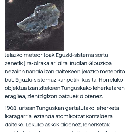
Jelazko meteoritoak Eguzki-sistema sortu
zenetik jira-biraka ari dira. Irudian Gipuzkoa
bezainn handia izan daitekeen jelazko meteorito
bat, Eguzki-sistemaz kanpotik ikusita. Horrelako
objektua izan zitekeen Tunguskako leherketaren
eragilea, zientzigizon batzuek diotenez.
1908. urtean Tunguskan gertatutako leherketa
ikaragarria, eztanda atomikotzat kontsidera
daiteke. Lekuko askok dioenez, leherketak