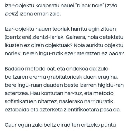
izar-objektu kolapsatu hauei “black hole” (
zulo
beltz
) izena eman zaie.
Izar-objektu hauen teoriak harritu egin zituen
(berriz ere) zientzi-lariak. Gainera, nola detektatu
ikusten ez diren objektuak? Nola aurkitu objektu
horiek, beren ingu-rutik ezer ateratzen ez bada?.
Badago metodo bat, eta ondokoa da: zulo
beltzaren eremu grabitatorioak duen eragina,
bere ingu-ruan dauden beste izarren higidu-ran
aztertzea. Hau kontutan har-tuz, eta metodo
sofistikatuen bitartez, hasierako harriduratik
eztabaida eta azterketa zientifikoetara pasa da.
Gaur egun zulo beltz diruditen ortzeko puntu