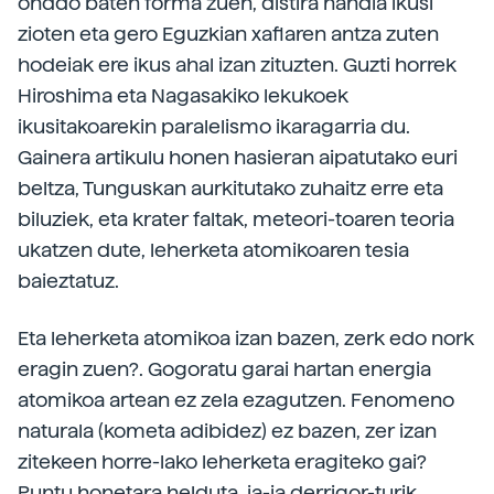
onddo baten forma zuen, distira handia ikusi
zioten eta gero Eguzkian xaflaren antza zuten
hodeiak ere ikus ahal izan zituzten. Guzti horrek
Hiroshima eta Nagasakiko lekukoek
ikusitakoarekin paralelismo ikaragarria du.
Gainera artikulu honen hasieran aipatutako euri
beltza, Tunguskan aurkitutako zuhaitz erre eta
biluziek, eta krater faltak, meteori-toaren teoria
ukatzen dute, leherketa atomikoaren tesia
baieztatuz.
Eta leherketa atomikoa izan bazen, zerk edo nork
eragin zuen?. Gogoratu garai hartan energia
atomikoa artean ez zela ezagutzen. Fenomeno
naturala (kometa adibidez) ez bazen, zer izan
zitekeen horre-lako leherketa eragiteko gai?
Puntu honetara helduta, ia-ia derrigor-turik