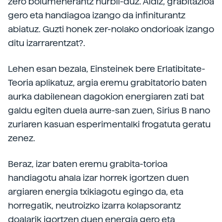
zero bolumenerantz hurbil-duz. Aldiz, grabitazioa
gero eta handiagoa izango da infiniturantz
abiatuz. Guzti honek zer-nolako ondorioak izango
ditu izarrarentzat?.
Lehen esan bezala, Einsteinek bere Erlatibitate-
Teoria aplikatuz, argia eremu grabitatorio baten
aurka dabilenean dagokion energiaren zati bat
galdu egiten duela aurre-san zuen, Sirius B nano
zuriaren kasuan esperimentalki frogatuta geratu
zenez.
Beraz, izar baten eremu grabita-torioa
handiagotu ahala izar horrek igortzen duen
argiaren energia txikiagotu egingo da, eta
horregatik, neutroizko izarra kolapsorantz
doalarik igortzen duen energia gero eta