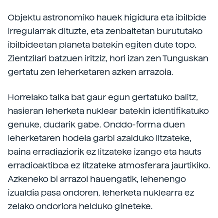
Objektu astronomiko hauek higidura eta ibilbide
irregularrak dituzte, eta zenbaitetan burututako
ibilbideetan planeta batekin egiten dute topo.
Zientzilari batzuen iritziz, hori izan zen Tunguskan
gertatu zen leherketaren azken arrazoia.
Horrelako talka bat gaur egun gertatuko balitz,
hasieran leherketa nuklear batekin identifikatuko
genuke, dudarik gabe. Onddo-forma duen
leherketaren hodeia garbi azalduko litzateke,
baina erradiaziorik ez litzateke izango eta hauts
erradioaktiboa ez litzateke atmosferara jaurtikiko.
Azkeneko bi arrazoi hauengatik, lehenengo
izualdia pasa ondoren, leherketa nuklearra ez
zelako ondoriora helduko gineteke.