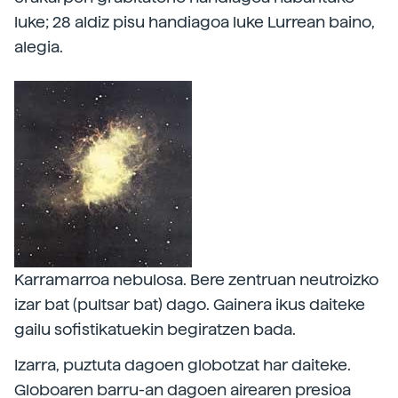
luke; 28 aldiz pisu handiagoa luke Lurrean baino,
alegia.
Karramarroa nebulosa. Bere zentruan neutroizko
izar bat (pultsar bat) dago. Gainera ikus daiteke
gailu sofistikatuekin begiratzen bada.
Izarra, puztuta dagoen globotzat har daiteke.
Globoaren barru-an dagoen airearen presioa