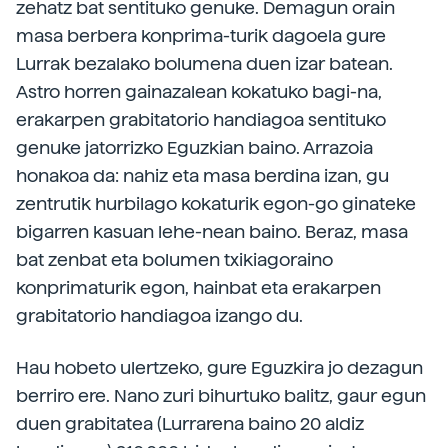
zehatz bat sentituko genuke. Demagun orain
masa berbera konprima-turik dagoela gure
Lurrak bezalako bolumena duen izar batean.
Astro horren gainazalean kokatuko bagi-na,
erakarpen grabitatorio handiagoa sentituko
genuke jatorrizko Eguzkian baino. Arrazoia
honakoa da: nahiz eta masa berdina izan, gu
zentrutik hurbilago kokaturik egon-go ginateke
bigarren kasuan lehe-nean baino. Beraz, masa
bat zenbat eta bolumen txikiagoraino
konprimaturik egon, hainbat eta erakarpen
grabitatorio handiagoa izango du.
Hau hobeto ulertzeko, gure Eguzkira jo dezagun
berriro ere. Nano zuri bihurtuko balitz, gaur egun
duen grabitatea (Lurrarena baino 20 aldiz