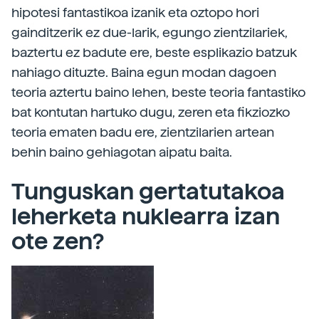
hipotesi fantastikoa izanik eta oztopo hori
gainditzerik ez due-larik, egungo zientzilariek,
baztertu ez badute ere, beste esplikazio batzuk
nahiago dituzte. Baina egun modan dagoen
teoria aztertu baino lehen, beste teoria fantastiko
bat kontutan hartuko dugu, zeren eta fikziozko
teoria ematen badu ere, zientzilarien artean
behin baino gehiagotan aipatu baita.
Tunguskan gertatutakoa
leherketa nuklearra izan
ote zen?