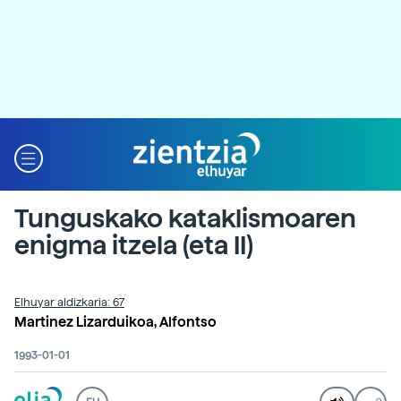
Tunguskako kataklismoaren
enigma itzela (eta II)
Elhuyar aldizkaria: 67
Martinez Lizarduikoa, Alfontso
1993-01-01