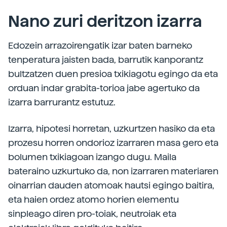
Nano zuri deritzon izarra
Edozein arrazoirengatik izar baten barneko
tenperatura jaisten bada, barrutik kanporantz
bultzatzen duen presioa txikiagotu egingo da eta
orduan indar grabita-torioa jabe agertuko da
izarra barrurantz estutuz.
Izarra, hipotesi horretan, uzkurtzen hasiko da eta
prozesu horren ondorioz izarraren masa gero eta
bolumen txikiagoan izango dugu. Maila
bateraino uzkurtuko da, non izarraren materiaren
oinarrian dauden atomoak hautsi egingo baitira,
eta haien ordez atomo horien elementu
sinpleago diren pro-toiak, neutroiak eta