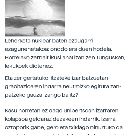
Leherketa nuklear baten ezaugarri
ezagunenetakoa: onddo era duen hodeia.
Horrelako zerbait ikusi ahal izan zen Tunguskan,
lekukoek diotenez.
Eta zer gertatuko litzateke izar batzuetan
grabitazioaren indarra neutroizko egitura zan-
patzeko gauza izango balitz?
Kasu horretan ez dago unibertsoan izarraren
kolapsoa geldaraz dezakeen indarrik. Izarra,
oztoporik gabe, gero eta txikiago bihurtuko da