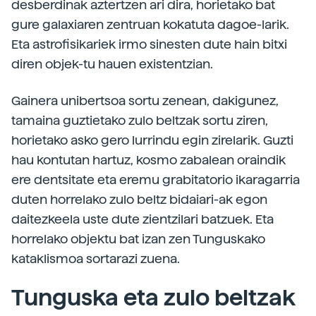
desberdinak aztertzen ari dira, horietako bat
gure galaxiaren zentruan kokatuta dagoe-larik.
Eta astrofisikariek irmo sinesten dute hain bitxi
diren objek-tu hauen existentzian.
Gainera unibertsoa sortu zenean, dakigunez,
tamaina guztietako zulo beltzak sortu ziren,
horietako asko gero lurrindu egin zirelarik. Guzti
hau kontutan hartuz, kosmo zabalean oraindik
ere dentsitate eta eremu grabitatorio ikaragarria
duten horrelako zulo beltz bidaiari-ak egon
daitezkeela uste dute zientzilari batzuek. Eta
horrelako objektu bat izan zen Tunguskako
kataklismoa sortarazi zuena.
Tunguska eta zulo beltzak