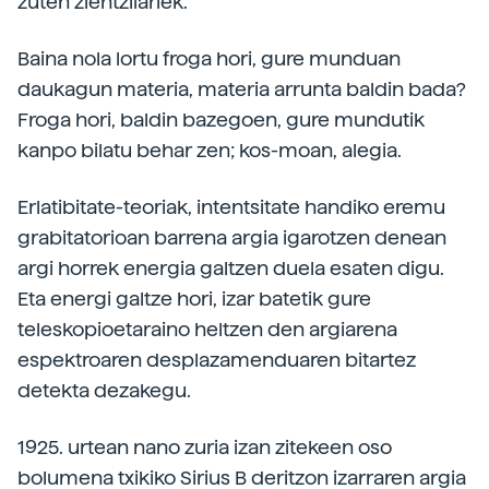
zuten zientzilariek.
Baina nola lortu froga hori, gure munduan
daukagun materia, materia arrunta baldin bada?
Froga hori, baldin bazegoen, gure mundutik
kanpo bilatu behar zen; kos-moan, alegia.
Erlatibitate-teoriak, intentsitate handiko eremu
grabitatorioan barrena argia igarotzen denean
argi horrek energia galtzen duela esaten digu.
Eta energi galtze hori, izar batetik gure
teleskopioetaraino heltzen den argiarena
espektroaren desplazamenduaren bitartez
detekta dezakegu.
1925. urtean nano zuria izan zitekeen oso
bolumena txikiko Sirius B deritzon izarraren argia