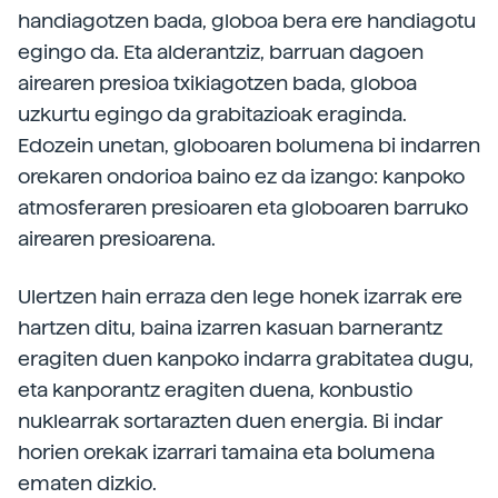
handiagotzen bada, globoa bera ere handiagotu
egingo da. Eta alderantziz, barruan dagoen
airearen presioa txikiagotzen bada, globoa
uzkurtu egingo da grabitazioak eraginda.
Edozein unetan, globoaren bolumena bi indarren
orekaren ondorioa baino ez da izango: kanpoko
atmosferaren presioaren eta globoaren barruko
airearen presioarena.
Ulertzen hain erraza den lege honek izarrak ere
hartzen ditu, baina izarren kasuan barnerantz
eragiten duen kanpoko indarra grabitatea dugu,
eta kanporantz eragiten duena, konbustio
nuklearrak sortarazten duen energia. Bi indar
horien orekak izarrari tamaina eta bolumena
ematen dizkio.