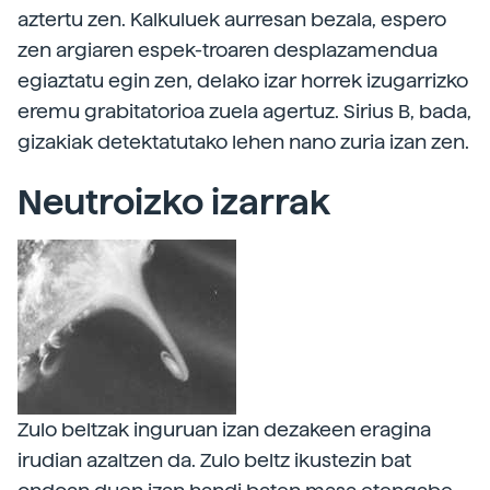
aztertu zen. Kalkuluek aurresan bezala, espero
zen argiaren espek-troaren desplazamendua
egiaztatu egin zen, delako izar horrek izugarrizko
eremu grabitatorioa zuela agertuz. Sirius B, bada,
gizakiak detektatutako lehen nano zuria izan zen.
Neutroizko izarrak
Zulo beltzak inguruan izan dezakeen eragina
irudian azaltzen da. Zulo beltz ikustezin bat