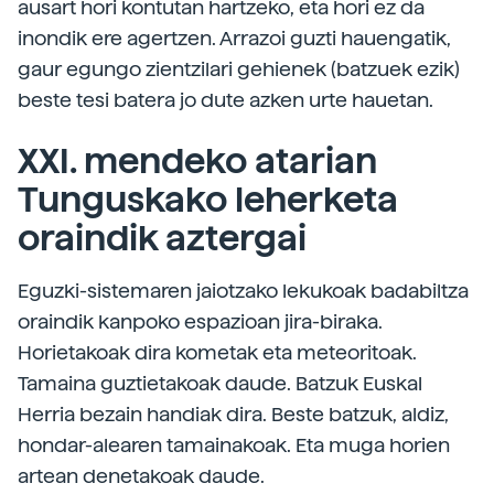
ausart hori kontutan hartzeko, eta hori ez da
inondik ere agertzen. Arrazoi guzti hauengatik,
gaur egungo zientzilari gehienek (batzuek ezik)
beste tesi batera jo dute azken urte hauetan.
XXI. mendeko atarian
Tunguskako leherketa
oraindik aztergai
Eguzki-sistemaren jaiotzako lekukoak badabiltza
oraindik kanpoko espazioan jira-biraka.
Horietakoak dira kometak eta meteoritoak.
Tamaina guztietakoak daude. Batzuk Euskal
Herria bezain handiak dira. Beste batzuk, aldiz,
hondar-alearen tamainakoak. Eta muga horien
artean denetakoak daude.