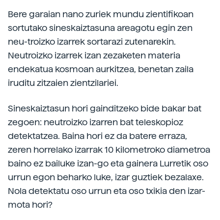
Bere garaian nano zuriek mundu zientifikoan
sortutako sineskaiztasuna areagotu egin zen
neu-troizko izarrek sortarazi zutenarekin.
Neutroizko izarrek izan zezaketen materia
endekatua kosmoan aurkitzea, benetan zaila
iruditu zitzaien zientzilariei.
Sineskaiztasun hori gainditzeko bide bakar bat
zegoen: neutroizko izarren bat teleskopioz
detektatzea. Baina hori ez da batere erraza,
zeren horrelako izarrak 10 kilometroko diametroa
baino ez bailuke izan-go eta gainera Lurretik oso
urrun egon beharko luke, izar guztiek bezalaxe.
Nola detektatu oso urrun eta oso txikia den izar-
mota hori?