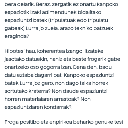
bera delarik. Beraz, zergatik ez onartu kanpoko
espaziotik izaki adimendunek bidalitako
espaziuntzi batek (tripulatuak edo tripulatu
gabeak) Lurra jo zuela, arazo tekniko batzuek
eraginda?
Hipotesi hau, koherentea izango litzateke
jasotako datuekin, nahiz eta beste frogarik gabe
onartzeko oso gogorra izan. Dena den, badu
datu eztabaidagarri bat. Kanpoko espaziuntzi
batek Lurra joz gero, non dago talka horrek
sortutako kraterra? Non daude espaziuntzi
horren materialaren arrastoak? Non
espaziuntziaren kondarrak?.
Froga positibo eta enpirikoa beharko genuke tesi