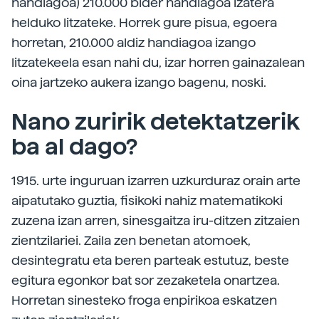
handiagoa) 210.000 bider handiagoa izatera
helduko litzateke. Horrek gure pisua, egoera
horretan, 210.000 aldiz handiagoa izango
litzatekeela esan nahi du, izar horren gainazalean
oina jartzeko aukera izango bagenu, noski.
Nano zuririk detektatzerik
ba al dago?
1915. urte inguruan izarren uzkurduraz orain arte
aipatutako guztia, fisikoki nahiz matematikoki
zuzena izan arren, sinesgaitza iru-ditzen zitzaien
zientzilariei. Zaila zen benetan atomoek,
desintegratu eta beren parteak estutuz, beste
egitura egonkor bat sor zezaketela onartzea.
Horretan sinesteko froga enpirikoa eskatzen