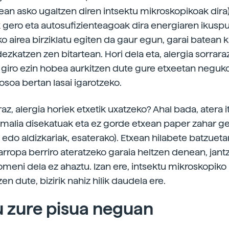
ean asko ugaltzen diren intsektu mikroskopikoak dira)
 gero eta autosufizienteagoak dira energiaren ikuspu
ko airea birziklatu egiten da gaur egun, garai batean 
dezkatzen zen bitartean. Hori dela eta, alergia sorrar
giro ezin hobea aurkitzen dute gure etxeetan neguk
osoa bertan lasai igarotzeko.
az, alergia horiek etxetik uxatzeko? Ahal bada, atera 
malia disekatuak eta ez gorde etxean paper zahar ge
 edo aldizkariak, esaterako). Etxean hilabete batzuet
rropa berriro ateratzeko garaia heltzen denean, jantz
omeni dela ez ahaztu. Izan ere, intsektu mikroskopiko
zen dute, bizirik nahiz hilik daudela ere.
 zure pisua neguan