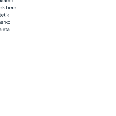
esaten
eek bere
tetik
harko
a eta