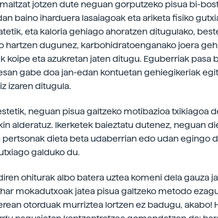
maltzat jotzen dute neguan gorputzeko pisua bi-bost
dan baino iharduera lasaiagoak eta ariketa fisiko gutx
tetik, eta kaloria gehiago ahoratzen ditugulako, beste
go hartzen dugunez, karbohidratoenganako joera gehi
ek koipe eta azukretan jaten ditugu. Eguberriak pasa b
esan gabe doa jan-edan kontuetan gehiegikeriak egi
z izaren ditugula.
estetik, neguan pisua galtzeko motibazioa txikiagoa d
kin alderatuz. Ikerketek baieztatu dutenez, neguan die
n pertsonak dieta beta udaberrian edo udan egingo 
gutxiago galduko du.
diren ohiturak albo batera uztea komeni dela gauza ja
har mokadutxoak jatea pisua galtzeko metodo ezagu
erean otorduak murriztea lortzen ez badugu, akabo! H