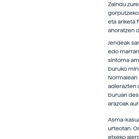
Zaindu zure
gorputzeko 
eta ariketa 
ahoratzen d
Jendeak sar
edo marrant
sintoma am
buruko mina
Normalean b
adierazten 
buruan desa
arazoak aur
Asma-kasua
urteotan. O
etxeko aler