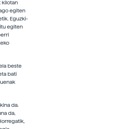
 kilotan
iago egiten
tik. Eguzki-
tu egiten
erri
teko
ela beste
ta bati
duenak
kina da.
na da,
orregatik,