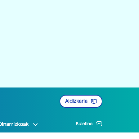
Aldizkaria
Oinarrizkoak
Buletina