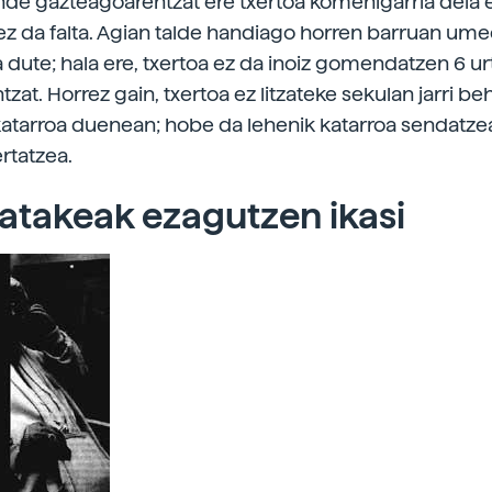
nde gazteagoarentzat ere txertoa komenigarria dela 
ez da falta. Agian talde handiago horren barruan um
 dute; hala ere, txertoa ez da inoiz gomendatzen 6 ur
at. Horrez gain, txertoa ez litzateke sekulan jarri be
atarroa duenean; hobe da lehenik katarroa sendatze
rtatzea.
 atakeak ezagutzen ikasi