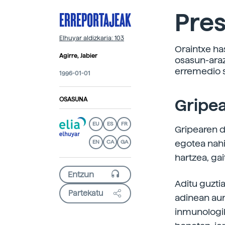
ERREPORTAJEAK
Pres
Elhuyar aldizkaria: 103
Oraintxe ha
Agirre, Jabier
osasun-araz
erremedio s
1996-01-01
OSASUNA
Gripea
EU
ES
FR
Gripearen d
egotea nahi
EN
CA
GA
hartzea, gai
Aditu guzti
Partekatu
adinean aur
inmunologik