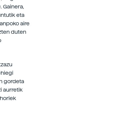
. Gainera,
ntutik eta
kanpoko aire
azten duten
o
itzazu
hiegi
an gordeta
i aurretik
 horiek