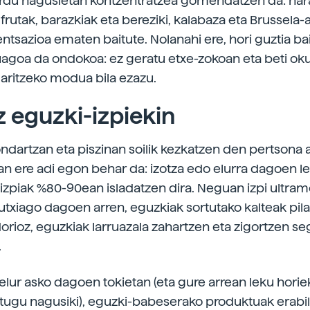
rdu nagusietan kontzentratzea gomendatzen da: har
frutak, barazkiak eta bereziki, kalabaza eta Brussela-
ntsazioa ematen baitute. Nolanahi ere, hori guztia ba
uagoa da ondokoa: ez geratu etxe-zokoan eta beti ok
 aritzeko modua bila ezazu.
 eguzki-izpiekin
ndartzan eta piszinan soilik kezkatzen den pertsona 
n ere adi egon behar da: izotza edo elurra dagoen l
-izpiak %80-90ean isladatzen dira. Neguan izpi ultra
gutxiago dagoen arren, eguzkiak sortutako kalteak pil
dorioz, eguzkiak larruazala zahartzen eta zigortzen se
.
elur asko dagoen tokietan (eta gure arrean leku horie
itugu nagusiki), eguzki-babeserako produktuak erabil