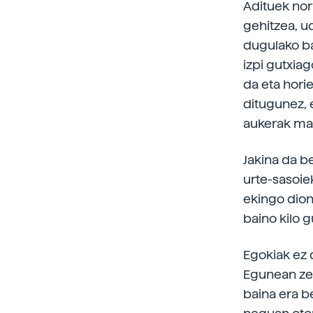
Adituek nor
gehitzea, u
dugulako ba
izpi gutxia
da eta hori
ditugunez, 
aukerak mai
Jakina da b
urte-sasoie
ekingo dio
baino kilo 
Egokiak ez 
Egunean ze
baina era b