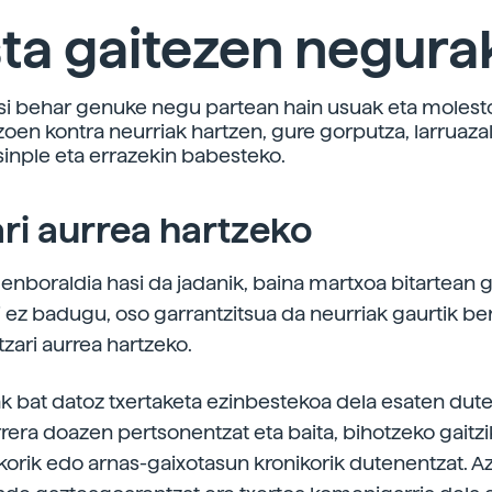
ta gaitezen negura
si behar genuke negu partean hain usuak eta molest
oen kontra neurriak hartzen, gure gorputza, larruazal
inple eta errazekin babesteko.
ri aurrea hartzeko
enboraldia hasi da jadanik, baina martxoa bitartean 
 ez badugu, oso garrantzitsua da neurriak gaurtik ber
tzari aurrea hartzeko.
ak bat datoz txertaketa ezinbestekoa dela esaten dut
rera doazen pertsonentzat eta baita, bihotzeko gaitzi
orik edo arnas-gaixotasun kronikorik dutenentzat. Az