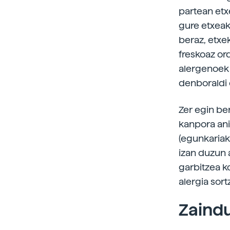
partean etx
gure etxeak
beraz, etxe
freskoaz or
alergenoek 
denboraldi 
Zer egin ber
kanpora ani
(egunkariak
izan duzun a
garbitzea k
alergia sort
Zaindu