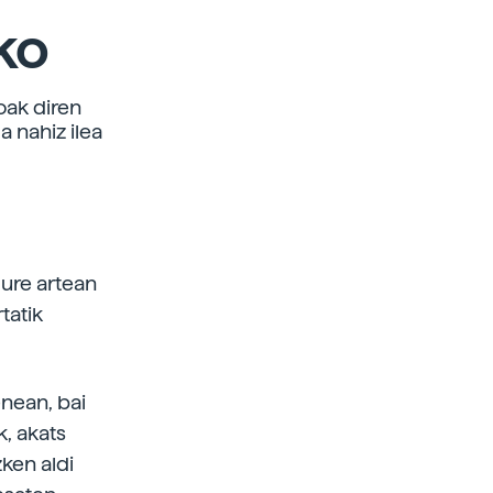
ko
oak diren
a nahiz ilea
gure artean
tatik
enean, bai
k, akats
ken aldi