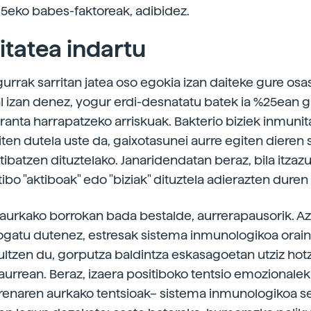
-15eko babes-faktoreak, adibidez.
tatea indartu
rrak sarritan jatea oso egokia izan daiteke gure osa
l izan denez, yogur erdi-desnatatu batek ia %25ean 
ranta harrapatzeko arriskuak. Bakterio biziek inmunit
ten dutela uste da, gaixotasunei aurre egiten dieren 
tibatzen dituztelako. Janaridendatan beraz, bila itzaz
tibo "aktiboak" edo "biziak" dituztela adierazten duren 
aurkako borrokan bada bestalde, aurrerapausorik. A
rogatu dutenez, estresak sistema inmunologikoa orain
ltzen du, gorputza baldintza eskasagoetan utziz hot
aurrean. Beraz, izaera positiboko tentsio emozionalek
renaren aurkako tentsioak– sistema inmunologikoa 