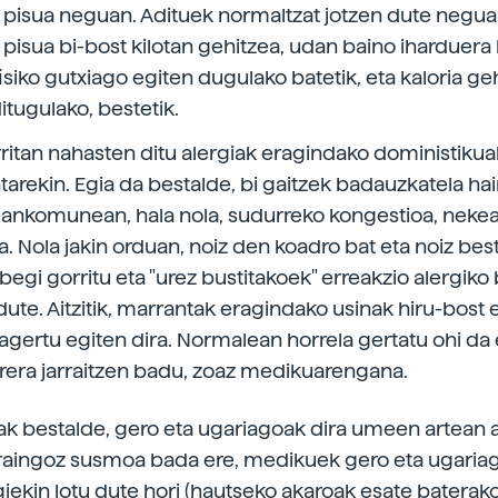
 pisua neguan. Adituek normaltzat jotzen dute negu
pisua bi-bost kilotan gehitzea, udan baino iharduera
fisiko gutxiago egiten dugulako batetik, eta kaloria g
itugulako, bestetik.
ritan nahasten ditu alergiak eragindako doministikua
arekin. Egia da bestalde, bi gaitzek badauzkatela ha
ankomunean, hala nola, sudurreko kongestioa, neke
. Nola jakin orduan, noiz den koadro bat eta noiz bes
egi gorritu eta "urez bustitakoek" erreakzio alergiko 
dute. Aitzitik, marrantak eragindako usinak hiru-bost
gertu egiten dira. Normalean horrela gertatu ohi da 
rera jarraitzen badu, zoaz medikuarengana.
k bestalde, gero eta ugariagoak dira umeen artean 
raingoz susmoa bada ere, medikuek gero eta ugaria
giekin lotu dute hori (hautseko akaroak esate baterak