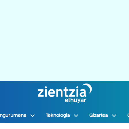
Ingurumena
Teknologia
Gizartea