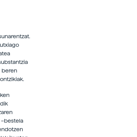
sunarentzat.
gutxiago
atea
substantzia
u beren
ontzikiak.
zken
dik
zaren
 –bestela
sendotzen