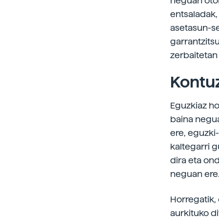
neguan oto
entsaladak, 
asetasun-se
garrantzits
zerbaitetan
Kontuz
Eguzkiaz ho
baina negua
ere, eguzki
kaltegarri 
dira eta on
neguan ere
Horregatik, 
aurkituko d