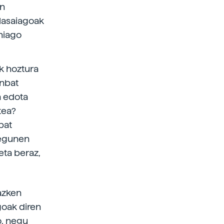
an
 lasaiagoak
ehiago
k hoztura
inbat
a edota
tea?
bat
 egunen
eta beraz,
azken
goak diren
o, negu