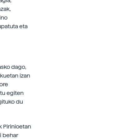
agia,
azak,
ino
upatuta eta
asko dago,
ekuetan izan
more
atu egiten
gituko du
k Pirinioetan
i behar