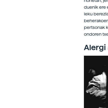
honetan, je
duenik ere 
leku berezia
beherakoentz
pertsonak k
ondoren txe
Alergi