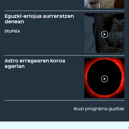
Eguzki-erlojua aurreratzen
denean
EKLIPSEA
Astro erregearen koroa
agerian
Ikusi programa guztiak