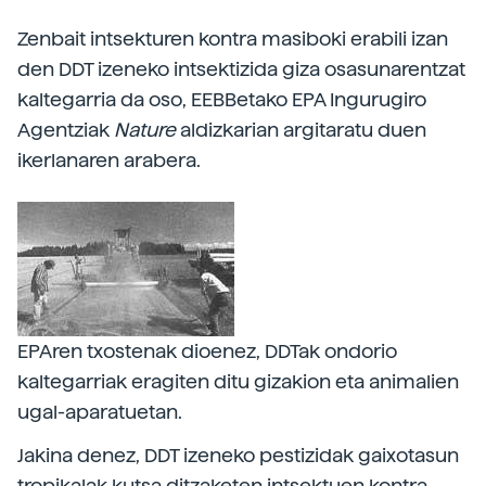
Zenbait intsekturen kontra masiboki erabili izan
den DDT izeneko intsektizida giza osasunarentzat
kaltegarria da oso, EEBBetako EPA Ingurugiro
Agentziak
Nature
aldizkarian argitaratu duen
ikerlanaren arabera.
EPAren txostenak dioenez, DDTak ondorio
kaltegarriak eragiten ditu gizakion eta animalien
ugal-aparatuetan.
Jakina denez, DDT izeneko pestizidak gaixotasun
tropikalak kutsa ditzaketen intsektuen kontra