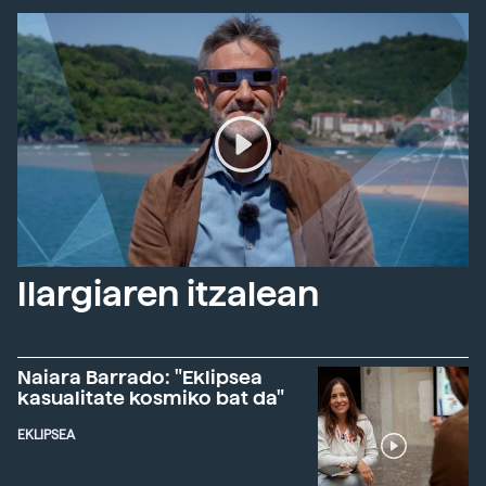
Ilargiaren itzalean
Naiara Barrado: "Eklipsea
kasualitate kosmiko bat da"
EKLIPSEA