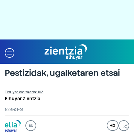
Pestizidak, ugalketaren etsai
Elhuyar aldizkaria: 103
Elhuyar Zientzia
1996-01-01
EU