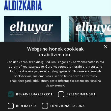
ALDIZKARIA
×
Webgune honek cookieak
erabiltzen ditu
Cookieak erabiltzen ditugu edukia, iragarkiak pertsonalizatzeko eta
gure trafikoa aztertzeko. Gure webgunearen erabilerari buruzko
informazioa ere partekatzen dugu gure publizitate- eta analisi-
bazkideekin, zuk eman diezun edo haiek beren zerbitzuak
erabiltzeagatik bildu duten beste informazio batzuekin konbina
dezaketenak.
BEHAR-BEHARREZKOA
ERRENDIMENDUA
BIDERATZEA
FUNTZIONALTASUNA
2026ko eka. 1a
2026ko mar. 1a