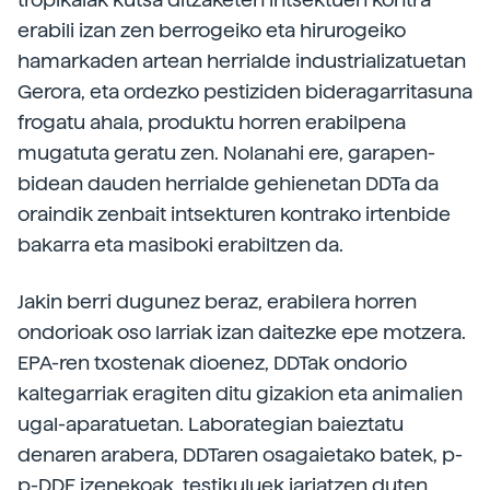
erabili izan zen berrogeiko eta hirurogeiko
hamarkaden artean herrialde industrializatuetan
Gerora, eta ordezko pestiziden bideragarritasuna
frogatu ahala, produktu horren erabilpena
mugatuta geratu zen. Nolanahi ere, garapen-
bidean dauden herrialde gehienetan DDTa da
oraindik zenbait intsekturen kontrako irtenbide
bakarra eta masiboki erabiltzen da.
Jakin berri dugunez beraz, erabilera horren
ondorioak oso larriak izan daitezke epe motzera.
EPA-ren txostenak dioenez, DDTak ondorio
kaltegarriak eragiten ditu gizakion eta animalien
ugal-aparatuetan. Laborategian baieztatu
denaren arabera, DDTaren osagaietako batek, p-
p-DDE izenekoak, testikuluek jariatzen duten