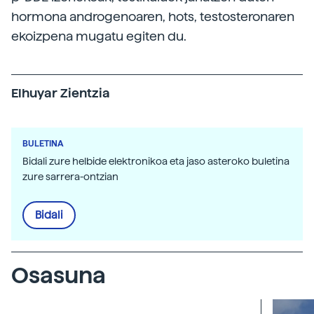
hormona androgenoaren, hots, testosteronaren
ekoizpena mugatu egiten du.
Elhuyar Zientzia
BULETINA
Bidali zure helbide elektronikoa eta jaso asteroko buletina
zure sarrera-ontzian
Bidali
Osasuna